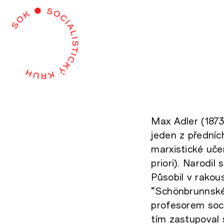
Max Adler (1873-
jeden z předníc
marxistické uče
priori). Narodil
Působil v rakou
“Schönbrunnské
profesorem soci
tím zastupoval 