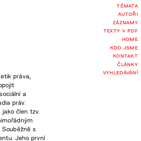
témata
autoři
záznamy
texty v pdf
home
kdo jsme
kontakt
články
vyhledávání
retik práva,
pojit
ociální a
udia práv.
jako člen tzv.
 mimořádným
ě. Souběžně s
ntu. Jeho první