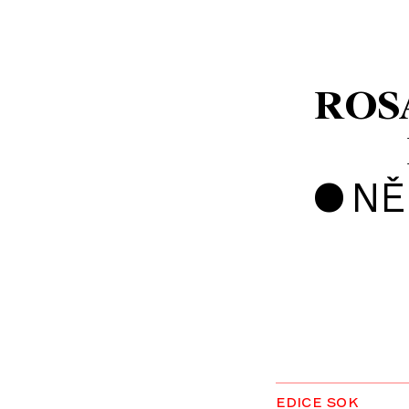
ROS
•
NĚ
edice sok