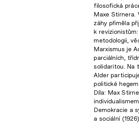
filosofická prác
Maxe Stirnera. 
záhy přiměla při
k revizionistům
metodologii, vě
Marxismus je Ad
parciálních, tří
solidaritou. Na
Alder participuj
politické hegem
Díla: Max Stirn
individualismem
Demokracie a sy
a sociální (1926)