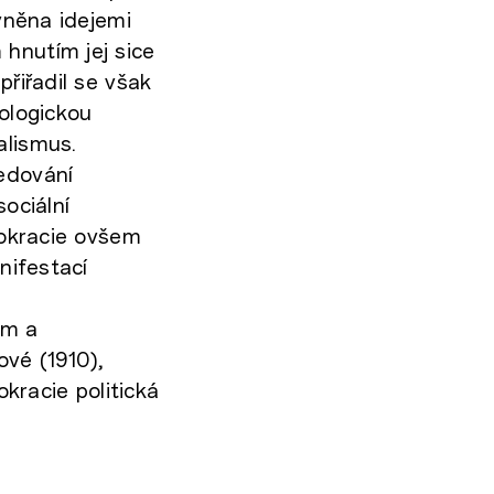
ivněna idejemi
hnutím jej sice
přiřadil se však
iologickou
alismus.
ledování
sociální
emokracie ovšem
nifestací
em a
ové (1910),
kracie politická