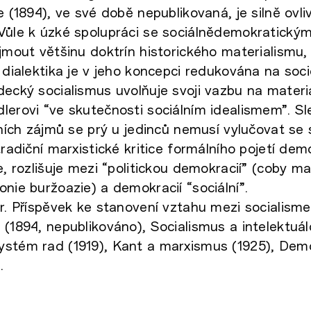
e (1894), ve své době nepublikovaná, je silně ovl
Vůle k úzké spolupráci se sociálnědemokratickým 
jmout většinu doktrín historického materialismu, 
: dialektika je v jeho koncepci redukována na soc
decký socialismus uvolňuje svoji vazbu na materi
lerovi “ve skutečnosti sociálním idealismem”. S
dních zájmů se prý u jedinců nemusí vylučovat se 
 tradiční marxistické kritice formálního pojetí d
e, rozlišuje mezi “politickou demokracií” (coby ma
onie buržoazie) a demokracií “sociální”.
er. Příspěvek ke stanovení vztahu mezi socialism
 (1894, nepublikováno), Socialismus a intelektuál
stém rad (1919), Kant a marxismus (1925), Demo
.