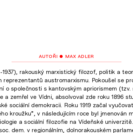
autoři
• max adler
1937), rakouský marxistický filozof, politik a teo
h reprezentantů austromarxismu. Pokoušel se pro
ní o společnosti s kantovským apriorismem (tzv. s
 se a zemřel ve Vídni, absolvoval zde roku 1896 st
ské sociální demokracii. Roku 1919 začal vyučovat 
ho kroužku”, v následujícím roce byl jmenován
ologie a sociální filozofie na Vídeňské univerzit
soc. dem. v regionálním, dolnorakouském parlame