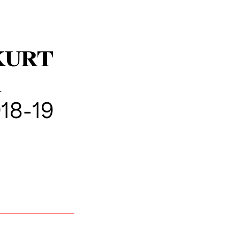
KURT
R
18-19