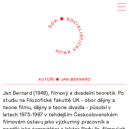
autoři
• jan bernard
Jan Bernard (1948), filmový a divadelní teoretik. Po
studiu na Filozofické fakultě UK - obor dějiny a
teorie filmu, dějiny a teorie divadla - působil v
letech 1975-1987 v tehdejším Československém
filmovém ústavu jako výzkumný pracovník a
později jako organizátor a lektor Rady čs. filmových