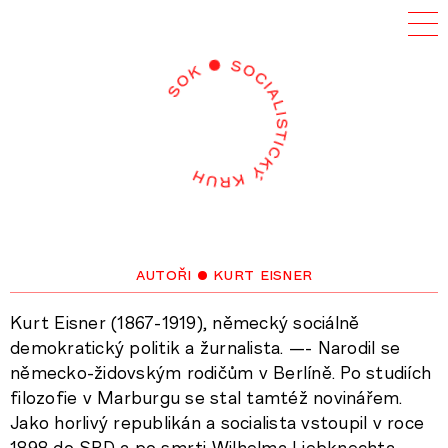
autoři
• kurt eisner
Kurt Eisner (1867-1919), německý sociálně
demokratický politik a žurnalista. —- Narodil se
německo-židovským rodičům v Berlíně. Po studiích
filozofie v Marburgu se stal tamtéž novinářem.
Jako horlivý republikán a socialista vstoupil v roce
1898 do SPD a po smrti Wilhelma Liebknechta