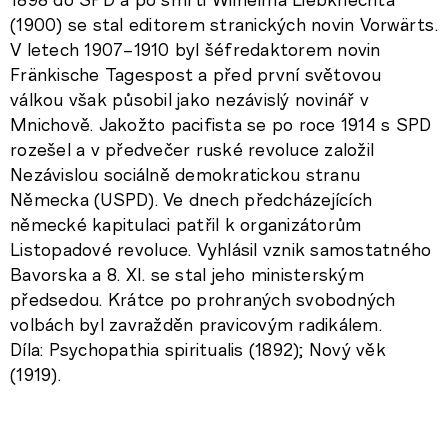
(1900) se stal editorem stranických novin Vorwärts.
V letech 1907–1910 byl šéfredaktorem novin
Fränkische Tagespost a před první světovou
válkou však působil jako nezávislý novinář v
Mnichově. Jakožto pacifista se po roce 1914 s SPD
rozešel a v předvečer ruské revoluce založil
Nezávislou sociálně demokratickou stranu
Německa (USPD). Ve dnech předcházejících
německé kapitulaci patřil k organizátorům
Listopadové revoluce. Vyhlásil vznik samostatného
Bavorska a 8. XI. se stal jeho ministerským
předsedou. Krátce po prohraných svobodných
volbách byl zavražděn pravicovým radikálem.
Díla: Psychopathia spiritualis (1892); Nový věk
(1919).