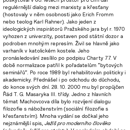
regulérnější dialog mezi marxisty a křesťany
(hostovaly v něm osobnosti jako Erich Fromm
nebo teolog Karl Rahner). Jako jeden z
ideologických inspirátorů Pražského jara byl r. 1970
vyhozen z univerzity, postaven pod státní dozor a
podroben mnohým represím. Živil se hlavně jako
varhaník v katolickém kostele. Jeho
pronásledování zesílilo po podpisu Charty 77. V
době normalizace patřil k pořadatelům “bytových
seminářů”. Po roce 1989 byl rehabilitován politicky i
akademicky. Přednášel i po odchodu do důchodu,
do konce svých dní. 28. 10. 2000 mu byl propůjčen
Řád T. G. Masaryka III. třídy. Jedno z hlavních
témat Machovcova díla bylo rozvíjení dialogu
filozofie s náboženstvím (sociální filozofie s
křesťanstvím). Mnoha vydání se dočkal jeho
nejznámější spis,
Ježíš pro moderního člověka