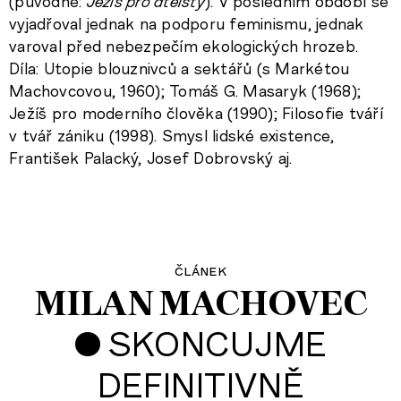
(původně:
Ježíš pro ateisty
). V posledním období se
vyjadřoval jednak na podporu feminismu, jednak
varoval před nebezpečím ekologických hrozeb.
Díla: Utopie blouznivců a sektářů (s Markétou
Machovcovou, 1960); Tomáš G. Masaryk (1968);
Ježíš pro moderního člověka (1990); Filosofie tváří
v tvář zániku (1998). Smysl lidské existence,
František Palacký, Josef Dobrovský aj.
článek
MILAN MACHOVEC
•
SKONCUJME
DEFINITIVNĚ