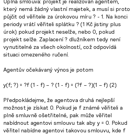
Úplná smlouva: projekt je realizován agentem,
který nemá žádný vlastní majetek, a musí si proto
půjčit od věřitele za úrokovou míru ? - 1. Na konci
periody vrátí věřiteli splátku ? (1 Kč jistiny plus
úrok) pokud projekt neselže, nebo 0, pokud
projekt selže. Zaplacení ? dlužníkem tedy není
vynutitelné za všech okolností, což odpovídá
situaci omezeného ručení.
Agentův očekávaný výnos je potom
y(f; ?) = ?f (1 - f) – ? (1 - f) = (?f – ?)(1 – f) (2)
Předpokládejme, že agentova druhá nejlepší
možnost je získat 0. Pokud je f známé věřiteli a
plně smluvně ošetřitelné, pak může věřitel
nabídnout agentovi smlouvu tak aby y = 0. Pokud
věřitel nabídne agentovi takovou smlouvu, kde f