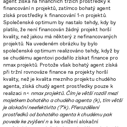
agent získá na finančních trzích prostředky k
financování n projektů, zatímco bohatý agent
získá prostředky k financování 1-n projektů.
Společenské optimum by nastalo tehdy, kdy by
platilo, že není financován žádný projekt horší
kvality, než jakou má některý z nefinancovaných
projektů. Na uvedeném obrázku by bylo
společenské optimum realizováno tehdy, když by
se chudému agentovi podařilo získat finance pro
nmax projektů. Protože však bohatý agent získá
při tržní rovnováze finance na projekty horší
kvality, než je kvalita mezního projektu chudého
agenta, získá chudý agent prostředky pouze k
realizaci n
< nmax projektů. Čím je větší rozdíl mezi
majetkem bohatého a chudého agenta (k), tím větší
je alokační neefektivita (?°k). Přerozdělení
prostředků od bohatého agenta k chudému pak
povede ke zvýšení n
a ke snížení alokační