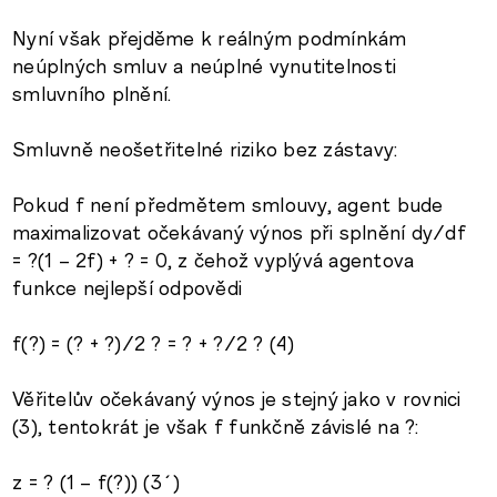
Nyní však přejděme k reálným podmínkám
neúplných smluv a neúplné vynutitelnosti
smluvního plnění.
Smluvně neošetřitelné riziko bez zástavy:
Pokud f není předmětem smlouvy, agent bude
maximalizovat očekávaný výnos při splnění dy/df
= ?(1 – 2f) + ? = 0, z čehož vyplývá agentova
funkce nejlepší odpovědi
f(?) = (? + ?)/2 ? = ? + ?/2 ? (4)
Věřitelův očekávaný výnos je stejný jako v rovnici
(3), tentokrát je však f funkčně závislé na ?:
z = ? (1 – f(?)) (3´)