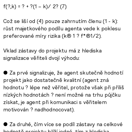
f(?,k) = ? + ?(1 – k)/ 2? (7)
Což se liší od (4) pouze zahrnutím členu (1 - k):
růst majetkového podílu agenta vede k poklesu
preferované míry rizika (k® 1 ? f*®1/2).
Vklad zástavy do projektu má z hlediska
signalizace věřiteli dvojí výhodu:
• Za prvé signalizuje, že agent skutečně hodnotí
projekt jako dostatečně kvalitní (agent zná
hodnotu ? lépe než věřitel, protože však při příliš
nízkých hodnotách ? není možné na trhu půjčku
získat, je agent při komunikaci s věřitelem
motivován ? nadhodnocovat).
• Za druhé, čím více se podíl zástavy na celkové
hodnotě projektu blíží jedné, tím z hlediska