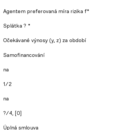
Agentem preferovaná míra rizika f*
Splátka ? *
Očekávané výnosy (y, z) za období
Samofinancování
na
1/2
na
?/4, [0]
Úplná smlouva