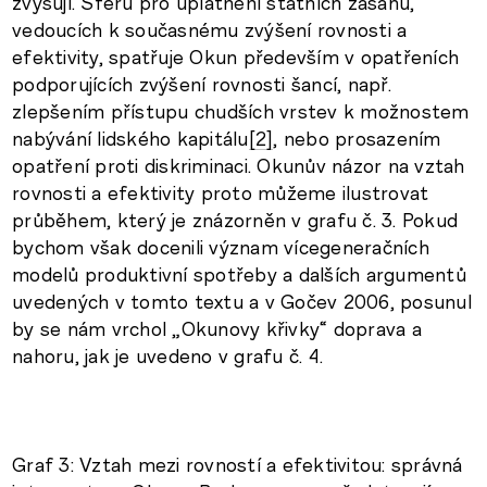
zvyšují. Sféru pro uplatnění státních zásahů,
vedoucích k současnému zvýšení rovnosti a
efektivity, spatřuje Okun především v opatřeních
podporujících zvýšení rovnosti šancí, např.
zlepšením přístupu chudších vrstev k možnostem
nabývání lidského kapitálu
[2]
, nebo prosazením
opatření proti diskriminaci. Okunův názor na vztah
rovnosti a efektivity proto můžeme ilustrovat
průběhem, který je znázorněn v grafu č. 3. Pokud
bychom však docenili význam vícegeneračních
modelů produktivní spotřeby a dalších argumentů
uvedených v tomto textu a v Gočev 2006, posunul
by se nám vrchol „Okunovy křivky“ doprava a
nahoru, jak je uvedeno v grafu č. 4.
Graf 3: Vztah mezi rovností a efektivitou: správná