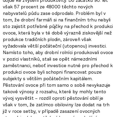
však 57 procent ze 48000 těchto nových
nabyvatelů půdu zase odprodalo. Problém byl v
tom, že drobní farmáři si na finančním trhu nebyli
sto zajistit potřebné půjčky na přechod k produkci
ovoce, která byla v té době výrazně ziskovější než
produkce tradičních plodin, zároveň však
vyžadovala větší počáteční (utopenou) investici.
Namísto toho, aby drobní rolníci produkovali ovoce
v pozici vlastníků, stali se opět námezdními
zaměstnanci, neboť investice nutné pro přechod k
produkci ovoce byli schopni financovat pouze
subjekty s větším počátečním kapitálem.
Pěstování ovoce při tom samo o sobě nevykazuje
takové výnosy z rozsahu, které by mohly tento
vývoj vysvětlit – rozdíl oproti pěstování obilí je
však v tom, že zatímco obiloviny lze dodat na trh
již v roce setby, v případě zasazení ovocných