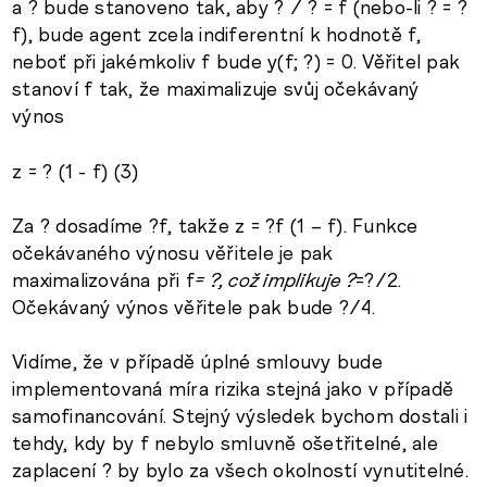
a ? bude stanoveno tak, aby ? / ? = f (nebo-li ? = ?
f), bude agent zcela indiferentní k hodnotě f,
neboť při jakémkoliv f bude y(f; ?) = 0. Věřitel pak
stanoví f tak, že maximalizuje svůj očekávaný
výnos
z = ? (1 - f) (3)
Za ? dosadíme ?f, takže z = ?f (1 – f). Funkce
očekávaného výnosu věřitele je pak
maximalizována při f
= ?, což implikuje ?
=?/2.
Očekávaný výnos věřitele pak bude ?/4.
Vidíme, že v případě úplné smlouvy bude
implementovaná míra rizika stejná jako v případě
samofinancování. Stejný výsledek bychom dostali i
tehdy, kdy by f nebylo smluvně ošetřitelné, ale
zaplacení ? by bylo za všech okolností vynutitelné.