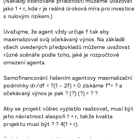
(Náklady obětované příležitosti můžeme uvažovat
jako 1 + r, kde r je reálná úroková míra pro investice
s nulovým rizikem.)
Uvažujme, že agent vždy určuje f tak aby
maximalizoval svůj očekávaný výnos. Na základě
všech uvedených předpokladů můžeme uvažovat
různé scénáře podle toho, jaké je rozpočtové
omezení agenta.
Samofinancování: řešením agentovy maximalizační
podmínky dr/df = ?(1 – 2f) = 0 získáme f*= ? a
očekávaný výnos je pak ? (?) (?) = ? ?.
Aby se projekt vůbec vyplatilo realizovat, musí být
jeho návratnost alespoň 1 + r, takže kvalita
projektu musí být ? ? 4(1 + r).