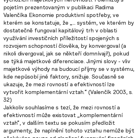
pojetím prezentovaným v publikaci Radima
Valenčíka Ekonomie produktivní spotřeby, ve
kterém se konstatuje, že „… systém, ve kterém by
dostatečně fungoval kapitálový trh v oblasti
využívání investičních příležitostí spojených s
rozvojem schopností člověka, by konvergoval (a
nikoli divergoval, jak se někteří domnívají!), pokud
se týká majetkové diferenciace. Jinými slovy - vliv
majetkové výhody na budoucí příjmy se v systému,
kde nepůsobí jiné faktory, snižuje. Současně se
ukazuje, že mezi rovností a efektivností lze
vytvořit komplementární vztah.“ (Valenčík 2003, s.
32)
Jakkoliv souhlasíme s tezí, že mezi rovností a
efektivností může existovat „komplementární
vztah“, v dalším textu se pokusím předložit
argumenty, že naplnění tohoto vztahu nemůže být
očekáváno pouze od zlepšení fungování finančních