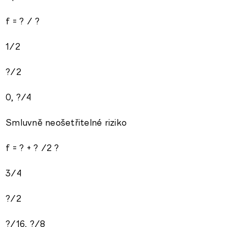
f = ? / ?
1/2
?/2
0, ?/4
Smluvně neošetřitelné riziko
f = ? + ? /2 ?
3/4
?/2
?/16, ?/8