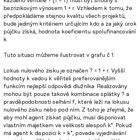
každého věřitele ? (1 – f) musí být shodný s
bezrizikovým výnosem 1 + r. Vzhledem k tomu, že
předpokládáme stejnou kvalitu všech projektů,
bude jediným kritériem určujícím kdo a za jaký úrok
půjčku získá, hodnota koeficientu spolufinancování
k.
Tuto situaci můžeme ilustrovat v grafu č 1:
Lokus nulového zisku je označen ? = 1 + r. Vyšší
hodnoty k vedou k věřiteli preferovanějším
funkcím nejlepší odpovědi dlužníka. Realizovány
mohou být pouze takové kombinace splátky ? a
pravděpodobnosti selhání f, které leží na lokusu
nulového zisku nebo pod ním. Z toho je zřejmé, že
aby mohl agent získat půjčku, musí disponovat
vlastním majetkem ve velikosti alespoň k°. Pokud
má agent k dispozici k > k°, povede vyjednávání