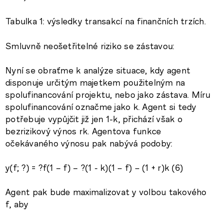
Tabulka 1: výsledky transakcí na finančních trzích.
Smluvně neošetřitelné riziko se zástavou:
Nyní se obraťme k analýze situace, kdy agent
disponuje určitým majetkem použitelným na
spolufinancování projektu, nebo jako zástava. Míru
spolufinancování označme jako k. Agent si tedy
potřebuje vypůjčit již jen 1-k, přichází však o
bezrizikový výnos rk. Agentova funkce
očekávaného výnosu pak nabývá podoby:
y(f; ?) = ?f(1 – f) – ?(1 - k)(1 – f) – (1 + r)k (6)
Agent pak bude maximalizovat y volbou takového
f, aby