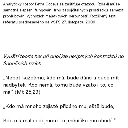
Analytický rozbor Petra Gočeva se zaštiťuje otázkou: “zda-li může
samotné zlepšení fungování trhů zapůjčitelných prostředků zamezit
prohlubování výchozích majetkových nerovností”. Rozšířený text
referátu předneseného na VŠFS 27. listopadu 2006
Využití teorie her při analýze neúplných kontraktů na
finančních trzích
„Neboť každému, kdo má, bude dáno a bude mít
nadbytek. Kdo nemá, tomu bude vzato i to, co
má.“ (Mt 25,29)
„Kdo má mnoho zajisté přidáno mu ještě bude,
Kdo má málo odejmou i to jměníčko mu chudé.“