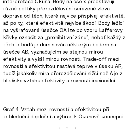
interpretace Okuna. Body na ose x představují
různé politiky přerozdělování seřazené zleva
doprava od těch, které nejvíce přispívají efektivitě,
až po ty, které efektivitě nejvíce škodí. Body ležící
na vyšrafované úsečce OA lze po vzoru Lafferovy
křivky označit za „prohibitivní zónu“, neboť každý z
těchto bodů je dominován některým bodem na
úsečce AB, vyznačujícím se stejnou mírou
efektivity a vyšší mírou rovnosti. Trade-off mezi
rovností a efektivitou nastává teprve v úseku AR,
tudíž jakákoliv míra přerozdělování nižší než A je z
hlediska vztahu efektivity a rovnosti iracionální.
Graf 4: Vztah mezi rovností a efektivitou při
zohlednění doplnění a výhrad k Okunově koncepci.