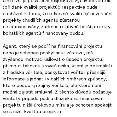
čím nižší je počáteční majetkové vybavení věřitele
(při dané kvalitě projektů); respektive bude
docházet k tomu, že relativně kvalitnější investiční
projekty chudších agentů zůstanou
nezafinancovány, zatímco relativně horší projekty
bohatších agentů financovány budou.
Agent, který se podílí na financování projektu
nebo je schopen poskytnout zástavu, má
zvýšenou motivaci usilovat o úspěch projektu,
přijmout takovou úroveň rizika, která je optimální i
z hlediska věřitele, poskytovat věřiteli přesnější
informace a jednat i v dalších směrech způsoby,
které podporují zájmy věřitele, ale které není
možné zajistit smluvně. Z těchto důvodů požaduje
věřitel v případě podílu dlužníka na financování
projektu nižší úrokovou míru a je ochoten spokojit
se s nižší kvalitou projektu.