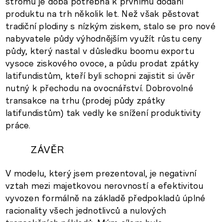
stromů je doba potřebná k prvnímu dodání
produktu na trh několik let. Než však pěstovat
tradiční plodiny s nízkým ziskem, stalo se pro nové
nabyvatele půdy výhodnějším využít růstu ceny
půdy, který nastal v důsledku boomu exportu
vysoce ziskového ovoce, a půdu prodat zpátky
latifundistům, kteří byli schopni zajistit si úvěr
nutný k přechodu na ovocnářství. Dobrovolné
transakce na trhu (prodej půdy zpátky
latifundistům) tak vedly ke snížení produktivity
práce.
ZÁVĚR
V modelu, který jsem prezentoval, je negativní
vztah mezi majetkovou nerovností a efektivitou
vyvozen formálně na základě předpokladů úplné
racionality všech jednotlivců a nulových