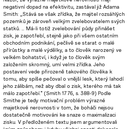
negativní dopad na efektivitu, zastával již Adama
Smith: „Stává se však zřídka, že majitel rozsáhlých
pozemků je zároveň velkým zvelebovatelem svých
statků. … Má-li totiž zvelebování půdy přinášet
zisk, je zapotřebí, stejně jako při všem ostatním
obchodním podnikání, pečlivě se starat o malé
přírůstky a malé výdělky, a to člověk narozený ve
velkém bohatství, i když je to člověk svým
založením skromný, umí velmi zřídka. Jeho
postavení vede přirozeně takového člověka k
tomu, aby spíše pečoval o vnější lesk, který lahodí
jeho zálibám, než aby dbal o zisk, kterého má tak
málo zapotřebí.“ (Smith 1776, s. 388-9) Podle
Smithe je tedy motivační problém výrazné
majetkové nerovnosti v tom, že boháči nejsou
dostatečně motivováni ke snaze o maximalizaci
zisku. V předloženém textu jsem argumentovali