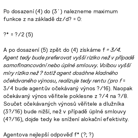
Po dosazení (4) do (3´) nalezneme maximum
funkce z na základě dz/d? = 0:
?* = ?/2 (5)
A po dosazení (5) zpět do (4) získáme f
= 3/4.
Agent tedy bude preferovat vyšší riziko než v případě
samofinancování nebo úplné smlouvy. Volbou vyšší
míry rizika než ? totiž agent dosáhne kladného
očekávaného výnosu, realizuje tedy rentu (pro f
=
3/4 bude agentův očekávaný výnos ?/16). Naopak
očekávaný výnos věřitele poklesne z ?/4 na ?/8.
Součet očekávaných výnosů věřitele a dlužníka
(3?/16) bude nižší, než v případě úplné smlouvy
(4?/16), dojde tedy ke snížení alokační efektivity.
Agentova nejlepší odpověď f* (?; ?)