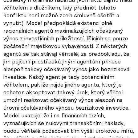
věřitelem a dlužníkem, kdy předmět tohoto
konfliktu není možné zcela smluvně ošetřit a
vynutit). Model předpokládá existenci plně
racionálních agentů maximalizujících očekávaný
výnos z investičních příležitostí, lišících se pouze
počáteční majetkovou vybaveností. Z některých
agentů se tak stávají věřitelé, za předpokladu, že
jim půjčení prostředků jiným agentům přinese
alespoň takový očekávaný výnos jako bezriziková
investice. Každý agent je tedy potenciálním
věřitelem, pakliže najde jiného agenta, který je
ochoten akceptovat takový úrok, který věřiteli
umožní realizovat očekávaný výnos alespoň na
úrovni očekávaného výnosu bezrizikové investice.
Model ukazuje, že i na finančních trzích,
vyznačujících se nulovými transakčními náklady,
budou věřitelé požadovat tím vyšší úrokovou míru,