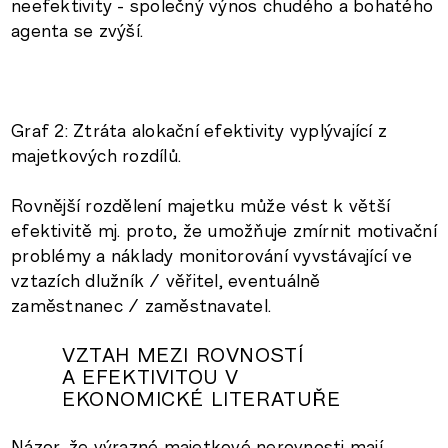
neefektivity - společný výnos chudého a bohatého
agenta se zvýší.
Graf 2: Ztráta alokační efektivity vyplývající z
majetkových rozdílů.
Rovnější rozdělení majetku může vést k větší
efektivitě mj. proto, že umožňuje zmírnit motivační
problémy a náklady monitorování vyvstávající ve
vztazích dlužník / věřitel, eventuálně
zaměstnanec / zaměstnavatel.
VZTAH MEZI ROVNOSTÍ
A EFEKTIVITOU V
EKONOMICKÉ LITERATUŘE
Názor, že výrazné majetkové nerovnosti mají