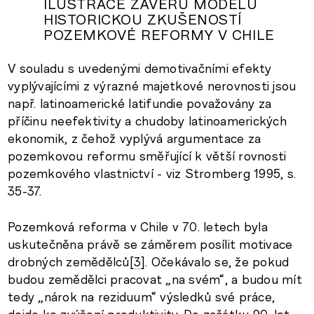
ILUSTRACE ZÁVĚRŮ MODELU
HISTORICKOU ZKUŠENOSTÍ
POZEMKOVÉ REFORMY V CHILE
V souladu s uvedenými demotivačními efekty
vyplývajícími z výrazné majetkové nerovnosti jsou
např. latinoamerické latifundie považovány za
příčinu neefektivity a chudoby latinoamerických
ekonomik, z čehož vyplývá argumentace za
pozemkovou reformu směřující k větší rovnosti
pozemkového vlastnictví - viz Stromberg 1995, s.
35-37.
Pozemková reforma v Chile v 70. letech byla
uskutečněna právě se záměrem posílit motivace
drobných zemědělců
[3]
. Očekávalo se, že pokud
budou zemědělci pracovat „na svém“, a budou mít
tedy „nárok na reziduum“ výsledků své práce,
dojde ke zvýšení produktivity. Do začátku 90. let