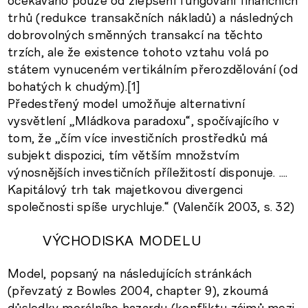
trhů (redukce transakčních nákladů) a následných
dobrovolných směnných transakcí na těchto
trzích, ale že existence tohoto vztahu volá po
státem vynuceném vertikálním přerozdělování (od
bohatých k chudým).[1]
Předestřený model umožňuje alternativní
vysvětlení „Mládkova paradoxu“, spočívajícího v
tom, že „čím více investičních prostředků má
subjekt dispozici, tím větším množstvím
výnosnějších investičních příležitostí disponuje. ….
Kapitálový trh tak majetkovou divergenci
společnosti spíše urychluje.“ (Valenčík 2003, s. 32)
VÝCHODISKA MODELU
Model, popsaný na následujících stránkách
(převzatý z Bowles 2004, chapter 9), zkoumá
důsledky morálního hazardu (konfliktu zájmů mezi