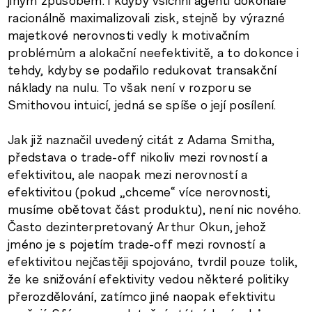
jiným způsobem: i kdyby všichni agenti dokonale
racionálně maximalizovali zisk, stejně by výrazné
majetkové nerovnosti vedly k motivačním
problémům a alokační neefektivitě, a to dokonce i
tehdy, kdyby se podařilo redukovat transakční
náklady na nulu. To však není v rozporu se
Smithovou intuicí, jedná se spíše o její posílení.
Jak již naznačil uvedený citát z Adama Smitha,
představa o trade-off nikoliv mezi rovností a
efektivitou, ale naopak mezi nerovností a
efektivitou (pokud „chceme“ více nerovnosti,
musíme obětovat část produktu), není nic nového.
Často dezinterpretovaný Arthur Okun, jehož
jméno je s pojetím trade-off mezi rovností a
efektivitou nejčastěji spojováno, tvrdil pouze tolik,
že ke snižování efektivity vedou některé politiky
přerozdělování, zatímco jiné naopak efektivitu