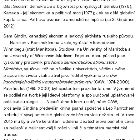
Díla: Sociální demokracie a bojovnost průmyslových dělníků (1976);
Kanada - její ekonomika a politická moc (1977); Jak se dělá globální
kapitalismus. Politická ekonomie amerického impéria (se S. Gindinem,
2012).
Sam Gindin, kanadský ekonom a levicový aktivista ruského původu.
—- Narozen v Kaminském na Urale, vyrůstal v kanadském
Winnipegu (stát Manitoba). Studoval na University of Manitoba a
na University of Wisconsin-Madison. Po jistou dobu působil jako
výzkumný pracovník pro
Novou demokratickou stranu státu
Manitoba
, vyučoval též na několika univerzitách, většinu svého
pracovního života však strávil jako ředitel výzkumu pro
Unii
kanadských dělníků v automobilovém průmyslu
(CAW; 1974-2000).
Patnáct let (1985-2000) byl asistentem prezidenta unie. Významně
se podílel na tvorbě její ideové platformy a spoluurčoval uplatňované
politické strategie. —- Nepočítáme-li knihu o dějinách CAW,
proslavila Gindina především kniha psaná společně s Leo Panitchem
a sledující vývoj americké globalizace během více než sta let. V roce
2013 mu byla ve Velké Británii udělena Deutscherova pamětní cena
za nejlepší a nejkreativnější práci v linii či s tématem marxistické
tradice.