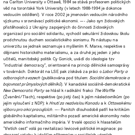
na Carlton University v Ottawě, 1984 se stává profesorem politických
věd na torontské York University (v letech 1988-1994 je dokonce
vedoucím oddělení). V roce 2002 je jmenován vedoucím národního
výzkumu v srovnávací politické ekonomii. —- Jako syn židovských
přistěhovalců z Ukrajiny zapojených do činnosti židovských
organizací pro sociální solidaritu, vychodil sekulární židovskou školu
prodchnutou duchem socialistického sionismu. Po nástupu na
univerzitu se jednak seznamuje s myšlením K. Marxe, respektive s
dějinami historického materialismu, a za druhé jej jeden z jeho
učitelů, manitobský politik Cy Gonick, uvádí do ideologie tzv
“industrial democracy”, orientované na princip dělnické samosprávy
v továrnách. Doktorát na LSE pak získává za práci o
Labor Party a
odborových svazech
(publikována pod titulem:
Sociální demokracie a
bojovnost průmyslových dělníků
). V kanadské sociálně-demokratické
New Democratic Party
se hlásil k radikální frakci
The Waffle
(Žvanění/Tlach), respektive (po jistý čas) k jejím následovníkům (po
jejím vyloučení z NDP): k
Hnutí za nezávislou Kanadu
a k
Ottawskému
výboru pro akci pracujících
. —- Panitch dlouhodobě patří ke kritikům
globálního kapitalismu, militárního pozadí americké ekonomiky nebo
amerického informačního impéria. V trvalé opozici k hlasatelům
“třetích cest” volá po revitalizaci levicové politické imaginace: po
obrození vztahu k ideálům přítomným v sociálních utopiích.