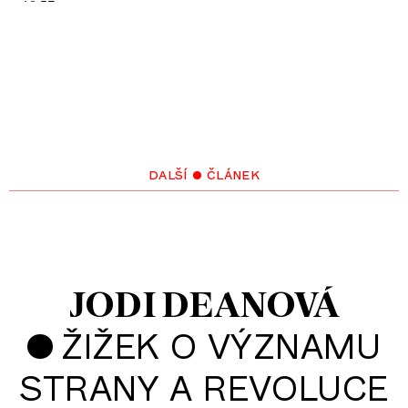
další • článek
JODI DEANOVÁ
•
ŽIŽEK O VÝZNAMU
STRANY A REVOLUCE