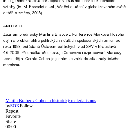
ined.), Demokratická participace versus mocensko-ekonomické
vztahy (in. M. Kopecký a kol., Vědění a učení v globalizovaném světě:
aktéři a změny, 2013).
anotace
Záznam přednášky Martina Brabce z konference Marxova filozofia
dejín a problematika politických i ďalších spoločenských zmien po
roku 1989, pořádané Ústavem politických vied SAV v Bratislavě
4.6.2009. Přednáška představuje Cohenovo rozpracování Marxovy
teorie dějin. Gerald Cohen je jedním ze zakladatelů analytického
marxismu.