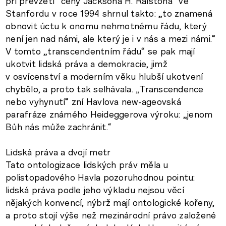
při převzetí “ceny Jacksona H. Ralstona” ve
Stanfordu v roce 1994 shrnul takto: „to znamená
obnovit úctu k onomu nehmotnému řádu, který
není jen nad námi, ale který je i v nás a mezi námi.“
V tomto „transcendentním řádu“ se pak mají
ukotvit lidská práva a demokracie, jimž
v osvícenství a moderním věku hlubší ukotvení
chybělo, a proto tak selhávala. „Transcendence
nebo vyhynutí“ zní Havlova new-ageovská
parafráze známého Heideggerova výroku: „jenom
Bůh nás může zachránit.“
Lidská práva a dvojí metr
Tato ontologizace lidských práv měla u
polistopadového Havla pozoruhodnou pointu:
lidská práva podle jeho výkladu nejsou věcí
nějakých konvencí, nýbrž mají ontologické kořeny,
a proto stojí výše než mezinárodní právo založené