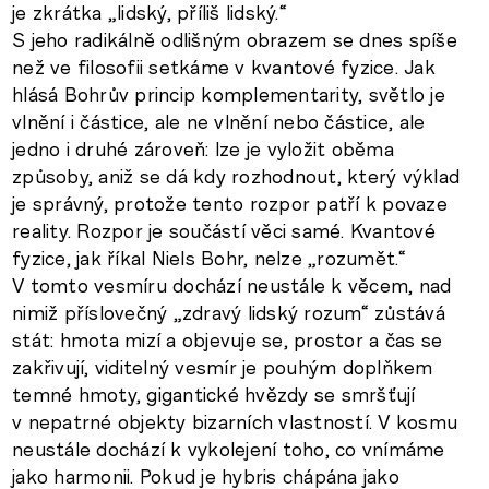
je zkrátka „lidský, příliš lidský.“
S jeho radikálně odlišným obrazem se dnes spíše
než ve filosofii setkáme v kvantové fyzice. Jak
hlásá Bohrův princip komplementarity, světlo je
vlnění i částice, ale ne vlnění nebo částice, ale
jedno i druhé zároveň: lze je vyložit oběma
způsoby, aniž se dá kdy rozhodnout, který výklad
je správný, protože tento rozpor patří k povaze
reality. Rozpor je součástí věci samé. Kvantové
fyzice, jak říkal Niels Bohr, nelze „rozumět.“
V tomto vesmíru dochází neustále k věcem, nad
nimiž příslovečný „zdravý lidský rozum“ zůstává
stát: hmota mizí a objevuje se, prostor a čas se
zakřivují, viditelný vesmír je pouhým doplňkem
temné hmoty, gigantické hvězdy se smršťují
v nepatrné objekty bizarních vlastností. V kosmu
neustále dochází k vykolejení toho, co vnímáme
jako harmonii. Pokud je hybris chápána jako