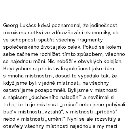
Georg Lukács kdysi poznamenal, že jedinečnost
marxismu netkví ve zdůrazňování ekonomiky, ale
ve schopnosti spatřit všechny fragmenty
společenského života jako celek. Pokud se kolem
sebe začneme rozhlížet tímto způsobem, všechno
se najednou mění. Nic neběží v obvyklých kolejích.
Kdybychom si představili společnost jako dům
s mnoha místnostmi, dosud to vypadalo tak, že
když jsme byli v jedné místnosti, na všechny
ostatní jsme pozapomněli. Byli jsme v místnosti
s nápisem „duchovního naladění“ a nevšímali si
toho, že tu je místnost „práce“ nebo jsme pobývali
buď v místnosti „vztahů“, v místnosti „příběhů“
nebo v místnosti „umění.“ Nyní se ale rozsvítily a
otevřely všechny místnosti najednou a my mezi