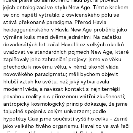
jejich ontologizaci ve stylu New Age. Tímto krokem
se ono napětí vytratilo: z osvícenského pólu se
stává překonané paradigma. Přerod Havla
heideggeriánského v Havla New Age proběhlo jako
výměna kulis mezi dvěma jednáními. Na začátku
devadesátých let začal Havel bez velkých okolků
uvažovat ve standardních pojmech New Age, které
zaplňovaly jeho zahraniční projevy: jsme ve věku
přechodu k novému věku, v němž skončí vláda
novověkého paradigmatu; měli bychom objevit
hlubší vztah ke světu, než jaký vytvarovala
moderní věda, a navázat kontakt s nejniternější
povahou reality a s přirozenou vnitřní zkušeností;
antropický kosmologický princip dokazuje, že jsme
tajuplně spojeni s celým univerzem; podle
hypotézy Gaia jsme součástí vyššího celku - Země
jako velkého živého organismu. Havel to ve své řeči