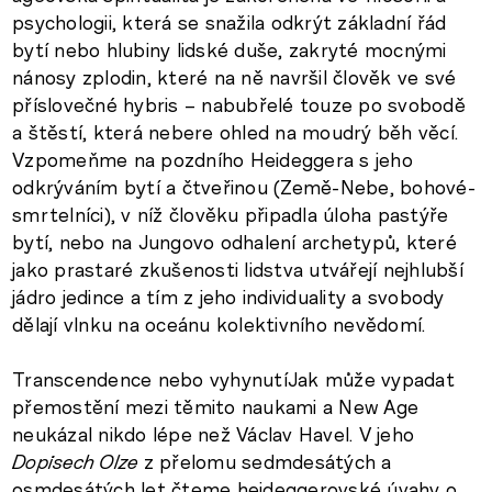
psychologii, která se snažila odkrýt základní řád
bytí nebo hlubiny lidské duše, zakryté mocnými
nánosy zplodin, které na ně navršil člověk ve své
příslovečné hybris – nabubřelé touze po svobodě
a štěstí, která nebere ohled na moudrý běh věcí.
Vzpomeňme na pozdního Heideggera s jeho
odkrýváním bytí a čtveřinou (Země-Nebe, bohové-
smrtelníci), v níž člověku připadla úloha pastýře
bytí, nebo na Jungovo odhalení archetypů, které
jako prastaré zkušenosti lidstva utvářejí nejhlubší
jádro jedince a tím z jeho individuality a svobody
dělají vlnku na oceánu kolektivního nevědomí.
Transcendence nebo vyhynutíJak může vypadat
přemostění mezi těmito naukami a New Age
neukázal nikdo lépe než Václav Havel. V jeho
Dopisech Olze
z přelomu sedmdesátých a
osmdesátých let čteme heideggerovské úvahy o