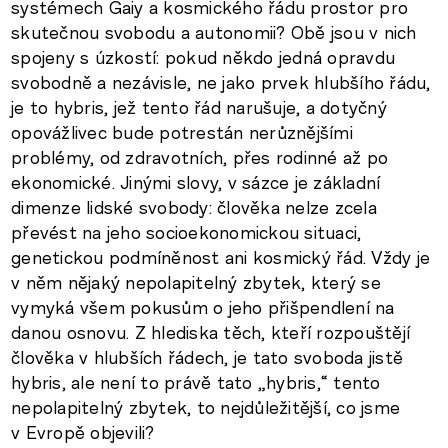
systémech Gaiy a kosmického řádu prostor pro
skutečnou svobodu a autonomii? Obě jsou v nich
spojeny s úzkostí: pokud někdo jedná opravdu
svobodně a nezávisle, ne jako prvek hlubšího řádu,
je to hybris, jež tento řád narušuje, a dotyčný
opovážlivec bude potrestán nerůznějšími
problémy, od zdravotních, přes rodinné až po
ekonomické. Jinými slovy, v sázce je základní
dimenze lidské svobody: člověka nelze zcela
převést na jeho socioekonomickou situaci,
genetickou podmíněnost ani kosmický řád. Vždy je
v něm nějaký nepolapitelný zbytek, který se
vymyká všem pokusům o jeho přišpendlení na
danou osnovu. Z hlediska těch, kteří rozpouštějí
člověka v hlubších řádech, je tato svoboda jistě
hybris, ale není to právě tato „hybris,“ tento
nepolapitelný zbytek, to nejdůležitější, co jsme
v Evropě objevili?