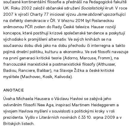
současné kontinentální filosofie a přednáší na Pedagogické fakultě
UK. Roku 2002 založil občanské sdružení
Socialistický kruh
. V roce
2007 k výročí Charty 77 inicioval výzvu
Jsme občané!
upozorňující
na defekty demokracie v ČR. V březnu 2014 byl Poslaneckou
sněmovnou PČR zvolen do Rady České televize. Hauser rozvíjí
koncepce, které postihují krizové společenské tendence a poskytují
východisko k promýšlení alternativ. Ve svých knihách se na
současnou dobu dívá jako na dobu přechodu či interregna a takto
pojímá dnešní politiku, kulturu a ekonomiku. Ve své filosofii navazuje
na první generaci kritické teorie (Adorno, Marcuse, Fromm), na
francouzské marxistické a postmarxistické filosofy (Althusser,
Badiou, Ranciere, Balibar), na Slavoje Žižka a české kritické
myslitele (Machovec, Kosík, Kalivoda).
anotace
Úvaha Michaela Hausera o Václavu Havlovi se zabývá jeho
ovlivněním filosofií New Age, inspirací Martinem Heideggerem a
vývojem Havlova myšlení v souvislosti s politickými kroky v roli
prezidenta. Vyšlo v Literárních novinách č.33 10. srpna 2009 a v
Britských listech.