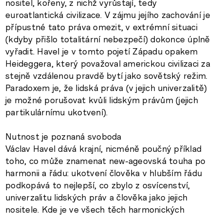
nositel, kořeny, z nichž vyrůstají, tedy
euroatlantická civilizace. V zájmu jejího zachování je
přípustné tato práva omezit, v extrémní situaci
(kdyby přišlo totalitární nebezpečí) dokonce úplně
vyřadit. Havel je v tomto pojetí Západu opakem
Heideggera, který považoval americkou civilizaci za
stejně vzdálenou pravdě bytí jako sovětský režim.
Paradoxem je, že lidská práva (v jejich univerzalitě)
je možné porušovat kvůli lidským právům (jejich
partikulárnímu ukotvení).
Nutnost je poznaná svoboda
Václav Havel dává krajní, nicméně poučný příklad
toho, co může znamenat new-ageovská touha po
harmonii a řádu: ukotvení člověka v hlubším řádu
podkopává to nejlepší, co zbylo z osvícenství,
univerzalitu lidských práv a člověka jako jejich
nositele. Kde je ve všech těch harmonických