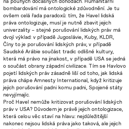
na pouhých dočasných dohodách. Humanitární
bombardování má ontologické zdůvodnění. Je tu
ovšem celá řada paradoxů: tím, že Havel lidská
práva ontologizuje, musí je nutně zbavit jejich
univerzality – stejné porušování lidských práv má
dvojí výklad: v případě Jugoslávie, Kuby, KLDR,
Číny to je porušování lidských práv, v případě
Saudské Arábie součást tradic odlišné kultury,
která má právo na jinakost, v případě USA se jedná
o součást obrany západní civilizace. Tím se Havlovo
pojetí lidských práv zásadně liší od toho, jak lidská
práva chápe Amnesty International, když kritizuje
jejich porušování padni komu padni, Spojené státy
nevyjímajíc.
Proč Havel nemůže kritizovat porušování lidských
práv v USA? Důvodem je právě jejich ontologizace,
která celou věc staví na hlavu: nejdůležitější
nakonec nejsou lidská práva jako taková, ale jejich