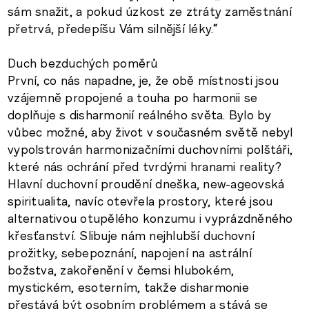
sám snažit, a pokud úzkost ze ztráty zaměstnání
přetrvá, předepíšu Vám silnější léky.“
Duch bezduchých poměrů
První, co nás napadne, je, že obě místnosti jsou
vzájemně propojené a touha po harmonii se
doplňuje s disharmonií reálného světa. Bylo by
vůbec možné, aby život v současném světě nebyl
vypolstrován harmonizačními duchovními polštáři,
které nás ochrání před tvrdými hranami reality?
Hlavní duchovní proudění dneška, new-ageovská
spiritualita, navíc otevřela prostory, které jsou
alternativou otupělého konzumu i vyprázdněného
křesťanství. Slibuje nám nejhlubší duchovní
prožitky, sebepoznání, napojení na astrální
božstva, zakořenění v čemsi hlubokém,
mystickém, esoterním, takže disharmonie
přestává být osobním problémem a stává se