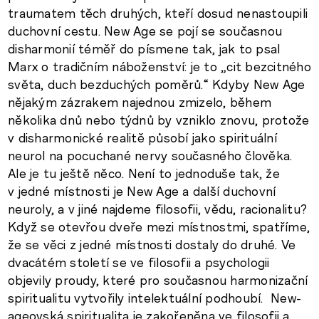
traumatem těch druhých, kteří dosud nenastoupili
duchovní cestu. New Age se pojí se současnou
disharmonií téměř do písmene tak, jak to psal
Marx o tradičním náboženství: je to „cit bezcitného
světa, duch bezduchých poměrů.“ Kdyby New Age
nějakým zázrakem najednou zmizelo, během
několika dnů nebo týdnů by vzniklo znovu, protože
v disharmonické realitě působí jako spirituální
neurol na pocuchané nervy současného člověka.
Ale je tu ještě něco. Není to jednoduše tak, že
v jedné místnosti je New Age a další duchovní
neuroly, a v jiné najdeme filosofii, vědu, racionalitu?
Když se otevřou dveře mezi místnostmi, spatříme,
že se věci z jedné místnosti dostaly do druhé. Ve
dvacátém století se ve filosofii a psychologii
objevily proudy, které pro současnou harmonizační
spiritualitu vytvořily intelektuální podhoubí. New-
ageovská spiritualita je zakořeněna ve filosofii a