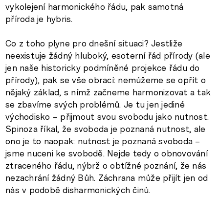
vykolejení harmonického řádu, pak samotná
příroda je hybris.
Co z toho plyne pro dnešní situaci? Jestliže
neexistuje žádný hluboký, esoterní řád přírody (ale
jen naše historicky podmíněné projekce řádu do
přírody), pak se vše obrací: nemůžeme se opřít o
nějaký základ, s nímž začneme harmonizovat a tak
se zbavíme svých problémů. Je tu jen jediné
východisko – přijmout svou svobodu jako nutnost.
Spinoza říkal, že svoboda je poznaná nutnost, ale
ono je to naopak: nutnost je poznaná svoboda –
jsme nuceni ke svobodě. Nejde tedy o obnovování
ztraceného řádu, nýbrž o obtížné poznání, že nás
nezachrání žádný Bůh. Záchrana může přijít jen od
nás v podobě disharmonických činů.