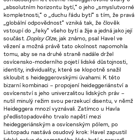
„absolutním horizontu bytí,“ o jeho „smyslutvorné
kompletnosti,“ o „duchu řádu bytí“ s tím, že pravá
„globální odpovědnost“ vzniká tak, že člověk
vstoupí do „řeky“ všeho bytí a žije a jedná jako její
součást.
Dopisy Olze
, jak známo, psal Havel ve
vězení a možná právě tato okolnost napomohla
tomu, aby se na druhé straně nadále držel
osvícensko-moderního pojetí lidské důstojnosti,
identity, individuality, které se klopotně snažil
skloubit s heideggerovskými úvahami. K této
bizarní kombinaci – propojení heideggeriánství a
osvícenství s jeho univerzalitou lidských práv –
nutil minulý režim svou perzekucí disentu, v němž
Heideggera mnozí vyznávali. Zatímco u Havla
předlistopadového trvalo napětí mezi
heideggeriánským a osvícenským pólem, po
Listopadu nastává osudový krok: Havel zapustil
lidská práva do samotného řádu bytí a provedl