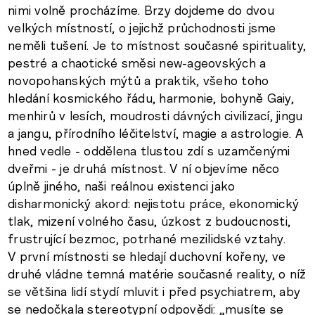
nimi volně procházíme. Brzy dojdeme do dvou
velkých místností, o jejichž průchodnosti jsme
neměli tušení. Je to místnost současné spirituality,
pestré a chaotické směsi new-ageovských a
novopohanských mýtů a praktik, všeho toho
hledání kosmického řádu, harmonie, bohyně Gaiy,
menhirů v lesích, moudrosti dávných civilizací, jingu
a jangu, přírodního léčitelství, magie a astrologie. A
hned vedle - oddělena tlustou zdí s uzamčenými
dveřmi - je druhá místnost. V ní objevíme něco
úplně jiného, naši reálnou existenci jako
disharmonický akord: nejistotu práce, ekonomický
tlak, mizení volného času, úzkost z budoucnosti,
frustrující bezmoc, potrhané mezilidské vztahy.
V první místnosti se hledají duchovní kořeny, ve
druhé vládne temná matérie současné reality, o níž
se většina lidí stydí mluvit i před psychiatrem, aby
se nedočkala stereotypní odpovědi: „musíte se