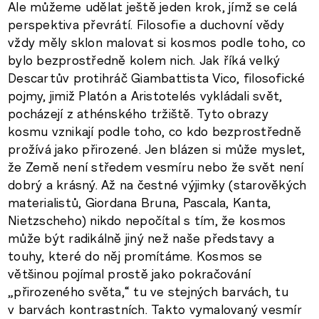
Ale můžeme udělat ještě jeden krok, jímž se celá
perspektiva převrátí. Filosofie a duchovní vědy
vždy měly sklon malovat si kosmos podle toho, co
bylo bezprostředně kolem nich. Jak říká velký
Descartův protihráč Giambattista Vico, filosofické
pojmy, jimiž Platón a Aristotelés vykládali svět,
pocházejí z athénského tržiště. Tyto obrazy
kosmu vznikají podle toho, co kdo bezprostředně
prožívá jako přirozené. Jen blázen si může myslet,
že Země není středem vesmíru nebo že svět není
dobrý a krásný. Až na čestné výjimky (starověkých
materialistů, Giordana Bruna, Pascala, Kanta,
Nietzscheho) nikdo nepočítal s tím, že kosmos
může být radikálně jiný než naše představy a
touhy, které do něj promítáme. Kosmos se
většinou pojímal prostě jako pokračování
„přirozeného světa,“ tu ve stejných barvách, tu
v barvách kontrastních. Takto vymalovaný vesmír