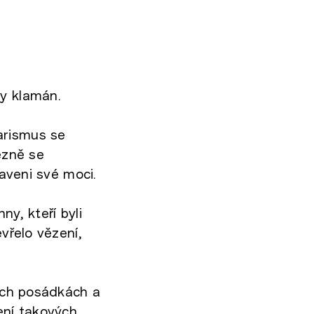
ky klamán.
arismus se
ězně se
baveni své moci.
ny, kteří byli
evřelo vězení,
šech posádkách a
ení takových