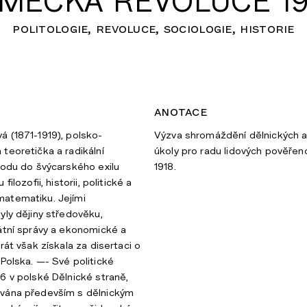
MECKÁ REVOLUCE 19
politologie
revoluce
sociologie
historie
anotace
 (1871-1919), polsko-
Výzva shromáždění dělnických a
teoretička a radikální
úkoly pro radu lidových pověřenc
hodu do švýcarského exilu
1918.
ilozofii, historii, politické a
atematiku. Jejími
yly dějiny středověku,
átní správy a ekonomické a
rát však získala za disertaci o
Polska. —- Své politické
6 v polské Dělnické straně,
vána především s dělnickým