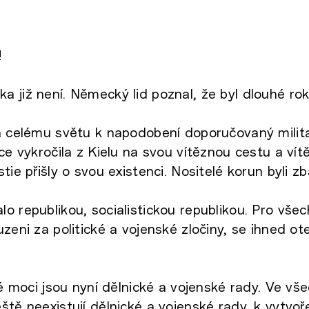
!
 již není. Německý lid poznal, že byl dlouhé ro
 a celému světu k napodobení doporučovaný milit
uce vykročila z Kielu na svou vítěznou cestu a vít
tie přišly o svou existenci. Nositelé korun byli z
 republikou, socialistickou republikou. Pro všech
zeni za politické a vojenské zločiny, se ihned ot
cké moci jsou nyní dělnické a vojenské rady. Ve v
ště neexistují dělnické a vojenské rady, k vytvoř