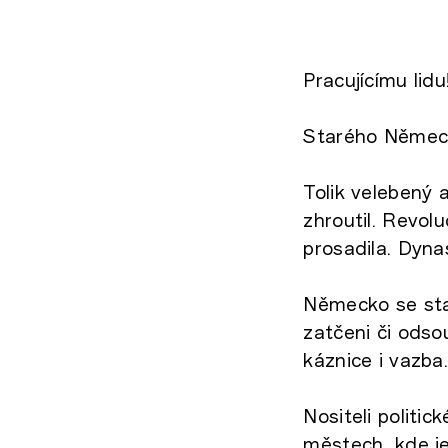
Pracujícímu lidu
Starého Německa
Tolik velebený
zhroutil. Revol
prosadila. Dynas
Německo se stalo
zatčeni či odsou
káznice i vazba.
Nositeli politi
městech, kde je