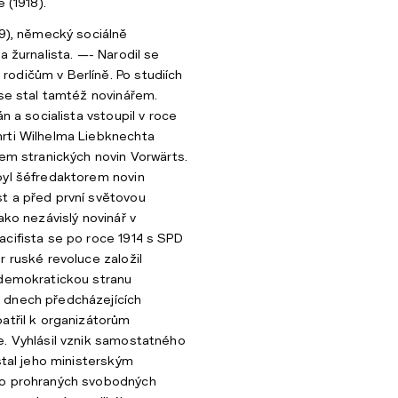
 (1918).
19), německý sociálně
a žurnalista. —- Narodil se
odičům v Berlíně. Po studiích
 se stal tamtéž novinářem.
án a socialista vstoupil v roce
rti Wilhelma Liebknechta
rem stranických novin Vorwärts.
byl šéfredaktorem novin
t a před první světovou
ako nezávislý novinář v
cifista se po roce 1914 s SPD
r ruské revoluce založil
 demokratickou stranu
dnech předcházejících
atřil k organizátorům
. Vyhlásil vznik samostatného
stal jeho ministerským
po prohraných svobodných