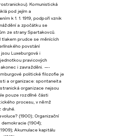
itrostranickou). Komunistická
klá pod jejím a
ím k 1. 1. 1919, podpoří vznik
máždění a zpočátku se
ům ze strany Spartakovců.
 tlakem prudce se měnících
berlínského povstání
na jsou Luxeburgová i
 jednotkou pravicových
nakonec i zavražděni. —-
mburgové politické filozofie je
sti a organizace: spontaneita
stranická organizace nejsou
 ale pouze rozdílné části
itického procesu, v němž
 druhé.
evoluce? (1900); Organizační
í demokracie (1904);
(1909); Akumulace kapitálu