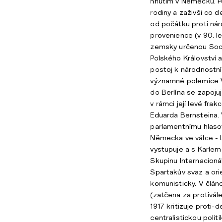
hnutím v Německu. P
rodiny a zaživši co 
od počátku proti nár
provenience (v 90. l
zemsky určenou Soci
Polského Království a
postoj k národnostní
významné polemice V.
do Berlína se zapoju
v rámci její levé fra
Eduarda Bernsteina. 
parlamentnímu hlaso
Německa ve válce -
vystupuje a s Karle
Skupinu Internacioná
Spartakův svaz a or
komunisticky. V člán
(zatčena za protivále
1917 kritizuje proti
centralistickou polit