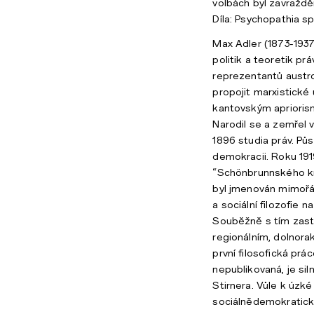
volbách byl zavraždě
Díla: Psychopathia spi
Max Adler (1873-1937)
politik a teoretik pr
reprezentantů austr
propojit marxistické
kantovským apriorisme
Narodil se a zemřel v
1896 studia práv. Půs
demokracii. Roku 1919
“Schönbrunnského kr
byl jmenován mimoř
a sociální filozofie n
Souběžně s tím zast
regionálním, dolnor
první filosofická prá
nepublikovaná, je si
Stirnera. Vůle k úzké
sociálnědemokratick