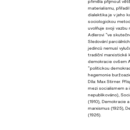
přiměla přijmout větš
materialismu, přiřadi
dialektika je v jeho
sociologickou metod
uvolňuje svoji vazbu
Adlerovi “ve skutečn
Sledování parciálních
jedinců nemusí vylučo
tradiční marxistické 
demokracie ovšem Ald
“politickou demokraci
hegemonie buržoazie)
Díla: Max Stirner. Př
mezi socialismem a i
nepublikováno), Soci
(1910), Demokracie a
marxismus (1925), De
(1926).