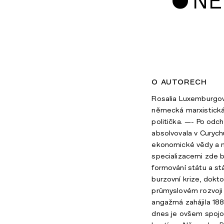
•
NĚ
o autorech
Rosalia Luxemburgová
německá marxistická 
politička. —- Po odc
absolvovala v Curychu f
ekonomické vědy a m
specializacemi zde b
formování státu a st
burzovní krize, dokto
průmyslovém rozvoji 
angažmá zahájila 188
dnes je ovšem spojo