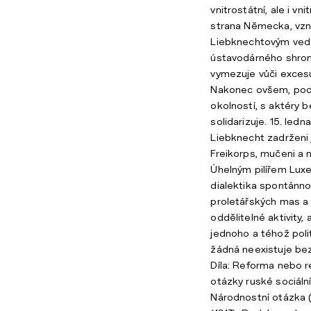
vnitrostátní, ale i vn
strana Německa, vzni
Liebknechtovým veden
ústavodárného shro
vymezuje vůči exces
Nakonec ovšem, pod
okolností, s aktéry 
solidarizuje. 15. led
Liebknecht zadrženi
Freikorps, mučeni a 
Úhelným pilířem Luxe
dialektika spontánno
proletářských mas a 
oddělitelné aktivity,
jednoho a téhož pol
žádná neexistuje bez
Díla: Reforma nebo r
otázky ruské sociáln
Národnostní otázka 