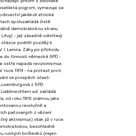
ocházejíc přitom z židovské
desetiletá pogrom, vymezuje se
odovectví jakékoli etnické
etech spoluzakládá čistě
álně demokratickou stranu
 Litvy) - její zásadně odmítavý
 otázce podnítí později k
 I. Lenina. Záhy po příchodu
je do činnosti německé SPD -
kce ostře napadá revizionismus
V roce 1914 - na protest proti
vání ve prospěch účasti
 Luxemburgová z SPD
m Liebknechtem ad. zakládá
la, od roku 1916 známou jako
ientovanou revolučně a
cích pašovaných z vězení
čný aktivismus) však již v roce
-demokratickou, bezohledně
iku ruských bolševiků (nejen