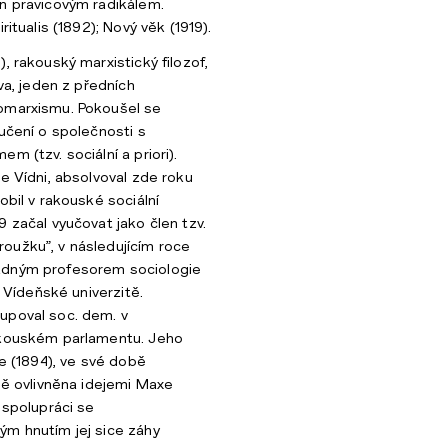
n pravicovým radikálem.
ritualis (1892); Nový věk (1919).
, rakouský marxistický filozof,
áva, jeden z předních
omarxismu. Pokoušel se
 učení o společnosti s
m (tzv. sociální a priori).
e Vídni, absolvoval zde roku
obil v rakouské sociální
 začal vyučovat jako člen tzv.
oužku”, v následujícím roce
ádným profesorem sociologie
a Vídeňské univerzitě.
upoval soc. dem. v
akouském parlamentu. Jeho
ce (1894), ve své době
lně ovlivněna idejemi Maxe
 spolupráci se
ým hnutím jej sice záhy