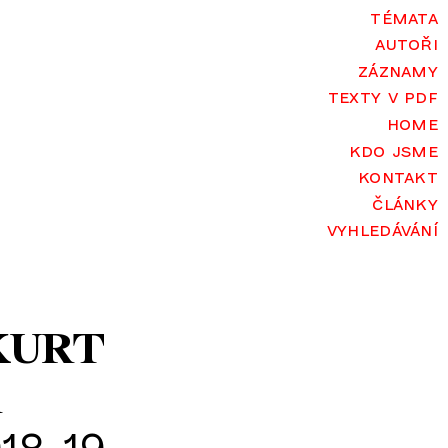
témata
autoři
záznamy
texty v pdf
home
kdo jsme
kontakt
články
vyhledávání
KURT
R