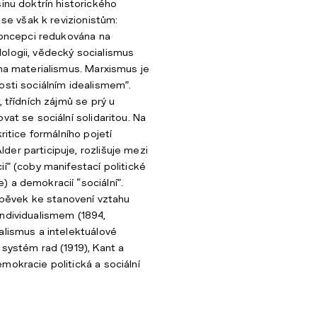
inu doktrín historického
l se však k revizionistům:
 koncepci redukována na
ologii, vědecký socialismus
 na materialismus. Marxismus je
osti sociálním idealismem”.
, třídních zájmů se prý u
vat se sociální solidaritou. Na
kritice formálního pojetí
er participuje, rozlišuje mezi
í” (coby manifestací politické
 a demokracií “sociální”.
íspěvek ke stanovení vztahu
ndividualismem (1894,
alismus a intelektuálové
 systém rad (1919), Kant a
mokracie politická a sociální