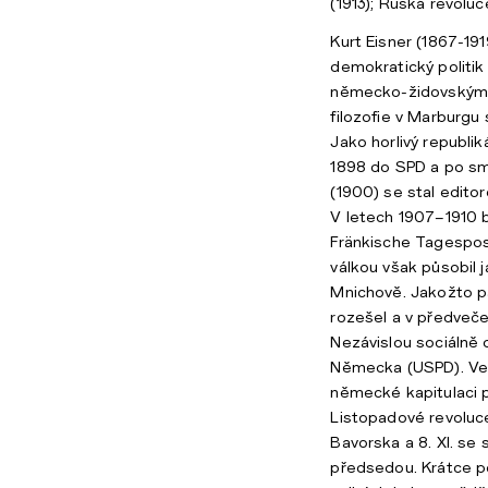
(1913); Ruská revoluce
Kurt Eisner (1867-19
demokratický politik 
německo-židovským r
filozofie v Marburgu
Jako horlivý republik
1898 do SPD a po sm
(1900) se stal edito
V letech 1907–1910 
Fränkische Tagespos
válkou však působil j
Mnichově. Jakožto pa
rozešel a v předveče
Nezávislou sociálně
Německa (USPD). Ve 
německé kapitulaci p
Listopadové revoluce
Bavorska a 8. XI. se 
předsedou. Krátce 