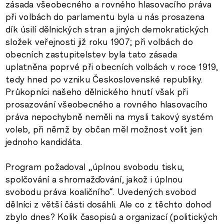
zásada všeobecného a rovného hlasovacího práva
při volbách do parlamentu byla u nás prosazena
dík úsilí dělnických stran a jiných demokratických
složek veřejnosti již roku 1907; při volbách do
obecních zastupitelstev byla tato zásada
uplatněna poprvé při obecních volbách v roce 1919,
tedy hned po vzniku Československé republiky.
Průkopníci našeho dělnického hnutí však při
prosazování všeobecného a rovného hlasovacího
práva nepochybně neměli na mysli takový systém
voleb, při němž by občan měl možnost volit jen
jednoho kandidáta.
Program požadoval „úplnou svobodu tisku,
spolčování a shromažďování, jakož i úplnou
svobodu práva koaličního“. Uvedených svobod
dělníci z větší části dosáhli. Ale co z těchto dohod
zbylo dnes? Kolik časopisů a organizací (politických