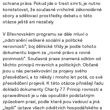
ochrana práva. Pokud jde o trest smrti, je nutno
konstatovat, že současné vrcholné zákonodárné
sbory a sdělovací prostředky debatu o této
otázce ještě ani nezačaly.
V Břevnovském programu se dále mluví o
„odstranění veškeré sociální a politické
nerovnosti“; boj dělnické třídy je podle tohoto
dokumentu bojem za „rovné právo a rovné
povinnosti“. Současná praxe znamená odklon od
těchto principů mravních a politických. Občané
jsou u nás persekvování za projevy svého
přesvědčení, a to někdy i mnoho let poté, co své
přesvědčení projevili. K této otázce přinášejí řadu
dokladů dokumenty Charty 77. Princip rovnosti a
spravedlnosti je u nás opouštěn podstatným
způsobem praxí, podle které jsou vedoucí a jiná
„lepší“ ústave všech odvětvích hospodářského a