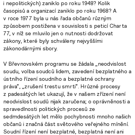
i nepolitických) zaniklo po roku 1948? Kolik
časopisů a organizací zaniklo po roku 1968? A
v roce 1977 byla u nás řada občanů různým
způsobem postižena v souvislosti s peticí Charta
77, v níž se mluvilo jen o nutnosti dodržovat
zákony, které byly schváleny nejvyššími
zákonodárnými sbory.
V Břevnovském programu se žádala „neodvislost
soudu, volba soudců lidem, zavedení bezplatného a
ústního řízení soudního a bezplatné ochrany
práva“, „zrušení trestu smrti“. Hrůzné procesy
z padesátých let ukazují, že v našem zřízení není
neodvislost soudů nijak zaručena; o oprávněnosti a
spravedlnosti politických procesů ze
sedmdesátých let mělo pochybnosti mnoho našich
občanů i značná část světového veřejného mínění.
Soudní řízení není bezplatné, bezplatná není ani