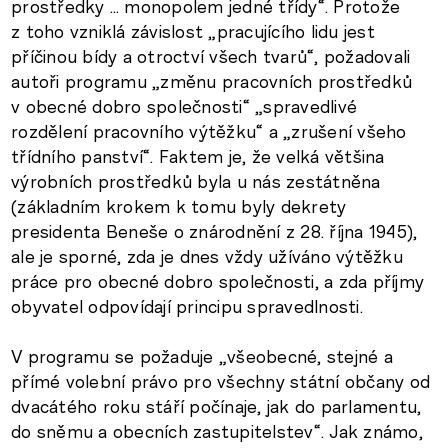
prostředky … monopolem jedné třídy“. Protože
z toho vzniklá závislost „pracujícího lidu jest
příčinou bídy a otroctví všech tvarů“, požadovali
autoři programu „změnu pracovních prostředků
v obecné dobro společnosti“ „spravedlivé
rozdělení pracovního výtěžku“ a „zrušení všeho
třídního panství“. Faktem je, že velká většina
výrobních prostředků byla u nás zestátněna
(základním krokem k tomu byly dekrety
presidenta Beneše o znárodnění z 28. října 1945),
ale je sporné, zda je dnes vždy užíváno výtěžku
práce pro obecné dobro společnosti, a zda příjmy
obyvatel odpovídají principu spravedlnosti.
V programu se požaduje „všeobecné, stejné a
přímé volební právo pro všechny státní občany od
dvacátého roku stáří počínaje, jak do parlamentu,
do sněmu a obecních zastupitelstev“. Jak známo,