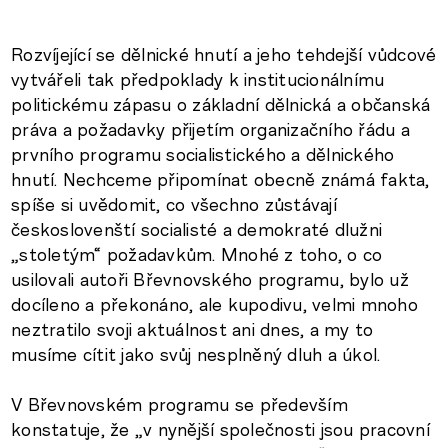
Rozvíjející se dělnické hnutí a jeho tehdejší vůdcové
vytvářeli tak předpoklady k institucionálnímu
politickému zápasu o základní dělnická a občanská
práva a požadavky přijetím organizačního řádu a
prvního programu socialistického a dělnického
hnutí. Nechceme připomínat obecně známá fakta,
spíše si uvědomit, co všechno zůstávají
českoslovenští socialisté a demokraté dlužni
„stoletým“ požadavkům. Mnohé z toho, o co
usilovali autoři Břevnovského programu, bylo už
docíleno a překonáno, ale kupodivu, velmi mnoho
neztratilo svoji aktuálnost ani dnes, a my to
musíme cítit jako svůj nesplněný dluh a úkol.
V Břevnovském programu se především
konstatuje, že „v nynější společnosti jsou pracovní