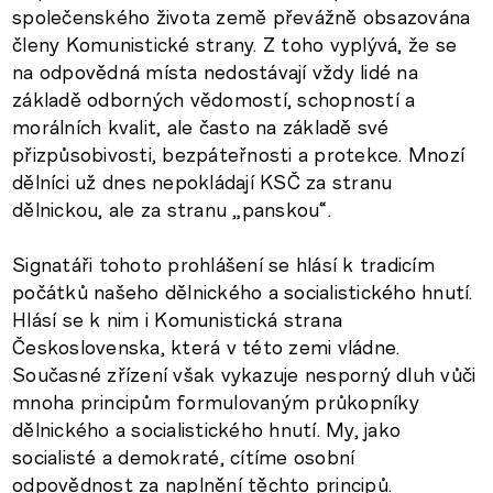
společenského života země převážně obsazována
členy Komunistické strany. Z toho vyplývá, že se
na odpovědná místa nedostávají vždy lidé na
základě odborných vědomostí, schopností a
morálních kvalit, ale často na základě své
přizpůsobivosti, bezpáteřnosti a protekce. Mnozí
dělníci už dnes nepokládají KSČ za stranu
dělnickou, ale za stranu „panskou“.
Signatáři tohoto prohlášení se hlásí k tradicím
počátků našeho dělnického a socialistického hnutí.
Hlásí se k nim i Komunistická strana
Československa, která v této zemi vládne.
Současné zřízení však vykazuje nesporný dluh vůči
mnoha principům formulovaným průkopníky
dělnického a socialistického hnutí. My, jako
socialisté a demokraté, cítíme osobní
odpovědnost za naplnění těchto principů.