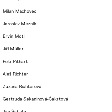
Milan Machovec
Jaroslav Mezník
Ervín Motl
Jiří Müller
Petr Pithart
Aleš Richter
Zuzana Richterová
Gertruda Sekaninová-Čakrtová
Jan Šabata