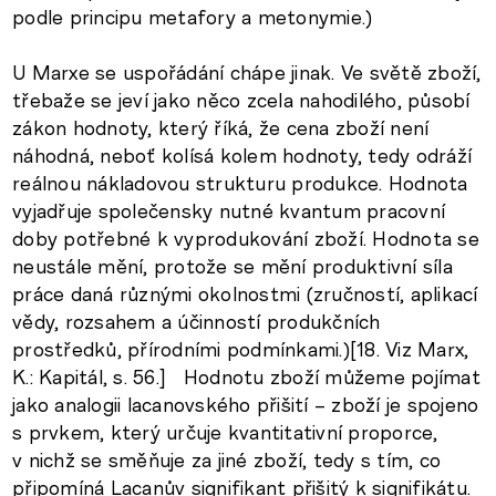
podle principu metafory a metonymie.)
U Marxe se uspořádání chápe jinak. Ve světě zboží,
třebaže se jeví jako něco zcela nahodilého, působí
zákon hodnoty, který říká, že cena zboží není
náhodná, neboť kolísá kolem hodnoty, tedy odráží
reálnou nákladovou strukturu produkce. Hodnota
vyjadřuje společensky nutné kvantum pracovní
doby potřebné k vyprodukování zboží. Hodnota se
neustále mění, protože se mění produktivní síla
práce daná různými okolnostmi (zručností, aplikací
vědy, rozsahem a účinností produkčních
prostředků, přírodními podmínkami.)[18. Viz Marx,
K.: Kapitál, s. 56.] Hodnotu zboží můžeme pojímat
jako analogii lacanovského přišití – zboží je spojeno
s prvkem, který určuje kvantitativní proporce,
v nichž se směňuje za jiné zboží, tedy s tím, co
připomíná Lacanův signifikant přišitý k signifikátu.