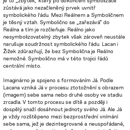
je to „zbytek,“který po dokončení symbolizace
zůstává jako nezačleněný prvek uvnitř
symbolického řádu. Mezi Reálnem a Symboličnem
je těsný vztah. Symbolično se „zařezává“ do
Reálna a tím je rozčleňuje. Reálno jako
nesymbolizovatelný zbytek však zároveň neustále
narušuje soudržnost symbolického řádu. Lacan i
Žižek zdůrazňují, že bez Symbolična je Reálno
nemožné. Symbolično má v této trojici řádů
centrální místo.
Imaginárno je spojeno s formováním Já. Podle
Lacana vzniká Já v procesu ztotožnění s obrazem
(imagem) sebe sama nebo druhé osoby ve stadiu
zrcadla. V tomto procesu se dítě a později i
dospělý snaží dosáhnout jednoty svého Já. Ale Já
je vždy rozštěpeno mezi bezprostřední vnímání
sebe sama, jež je dezintegrované a neuspořádané,