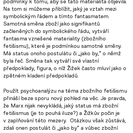
podmínky k tomu, aby se tato materialita objevila.
Na tom si můžeme přiblížit, jaký je vztah mezi
symbolickým řádem a tímto fantasmatem.
Samotná směna zboží jako signifikantů
začleněných do symbolického řádu, vytváří
fantasma vznešené materiality (zbožního
fetišismu), které je podmínkou samotné směny.
Má status onoho postulátu či „jako by,“ o němž
byla řeč. Směna tak vytváří své vlastní
předpoklady, figura, o níž Žižek často mluví jako o
zpětném kladení předpokladů.
Použít psychoanalýzu na téma zbožního fetišismu
přináší beze sporu nový pohled na věc. Je pravda,
že Marx nijak nevykládá, jaký status má zbožní
fetišismus (je to pouhá iluze?) a Žižkův počin je
v zaplňování této mezery. Otázkou však zůstává,
zdali onen postulát či „jako by“ a vůbec zbožní