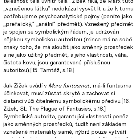
tělesnost těla uvnitř těla“. Žižek říká, že Marx tuto
„vznešenou látku“ nedokázal vysvětlit a že k tomu
potřebujeme psychoanalytické pojmy (peníze jako
„prefalický,“ „anální“ předmět). Vznešený předmět
je spojen se symbolickým řádem, je udržován
nějakou symbolickou autoritou (mince má na sobě
znaky toho, že má sloužit jako směnný prostředek
a ne jako užitný předmět, a jeho vlastnosti, váha,
čistota kovu, jsou garantované příslušnou
autoritou).[15. Tamtéž, s.18.]
Jak Žižek uvádí v
Moru fantasmat
, má-li fantasma
účinkovat, musí zůstat skryté a zachovat si
distanci vůči čitelnému symbolickému předivu.[16.
Žižek, Sl.: The Plague of Fantasies, s.18.]
Symbolická autorita, garantující vlastnosti peněz
jako směnných prostředků, tudíž není základem
vznešené materiality samé, nýbrž pouze vytváří