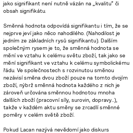
jako signifikant není nutně vázán na „kvalitu“ či
obsah signifikátu.
Směnná hodnota odpovídá signifikantu i tím, že se
nejprve jeví jako něco nahodilého. (Nahodilost je
jedním ze základních rysů signifikantu). Dalším
společným rysem je to, že směnná hodnota se
mění ve vztahu k celému světu zboží, tak jako se
mění signifikant ve vztahu k celému symbolickému
řádu. Ve společnostech s rozvinutou směnou
nezávisí směna dvou zboží pouze na tomto dvojím
zboží, nýbrž směnná hodnota každého z nich je
zároveň určována směnnou hodnotou mnoha
dalších zboží (pracovní síly, surovin, dopravy…),
takže v každém aktu směny se zrcadlí směnné
poměry v celém světě zboží.
Pokud Lacan nazývá nevědomí jako diskurs