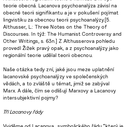
teorie obecná. Lacanova psychoanalýza závisí na
obecné teorii signifikantu a je v pokušení pojímat
lingvistiku za obecnou teorii psychoanalýzy.[5.
Althusser, L.: Three Notes on the Theory of
Discourses. In týž: The Humanist Controversy and
Other Writings, s. 63n.] Z Althusserova pohledu
provedl Žižek pravý opak, a z psychoanalýzy jako
regionální teorie udělal teorii obecnou.
Naše otázka tedy zní, jaké jsou meze uplatnění
lacanovské psychoanalýzy ve společenských
vědách, a to zvláště u témat, jimiž se zabýval
Marx. A dále, čím se odlišují Marxovy a Lacanovy
intersubjektivní pojmy?
Tři Lacanovy řády
Vyjděme od Lacanova „symbolického řádu,“který je