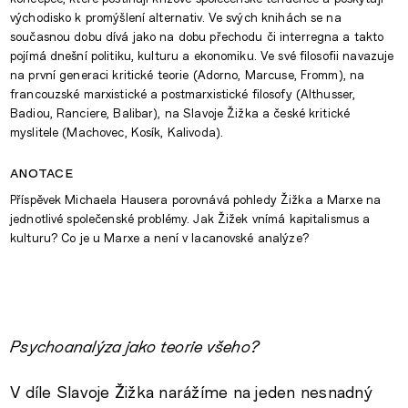
východisko k promýšlení alternativ. Ve svých knihách se na
současnou dobu dívá jako na dobu přechodu či interregna a takto
pojímá dnešní politiku, kulturu a ekonomiku. Ve své filosofii navazuje
na první generaci kritické teorie (Adorno, Marcuse, Fromm), na
francouzské marxistické a postmarxistické filosofy (Althusser,
Badiou, Ranciere, Balibar), na Slavoje Žižka a české kritické
myslitele (Machovec, Kosík, Kalivoda).
anotace
Příspěvek Michaela Hausera porovnává pohledy Žižka a Marxe na
jednotlivé společenské problémy. Jak Žižek vnímá kapitalismus a
kulturu? Co je u Marxe a není v lacanovské analýze?
Psychoanalýza jako teorie všeho?
V díle Slavoje Žižka narážíme na jeden nesnadný