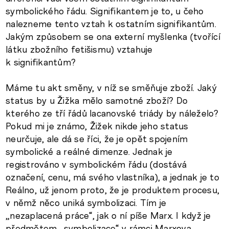
symbolického řádu. Signifikantem je to, u čeho
nalezneme tento vztah k ostatním signifikantům.
Jakým způsobem se ona externí myšlenka (tvořící
látku zbožního fetišismu) vztahuje
k signifikantům?
Máme tu akt směny, v níž se směňuje zboží. Jaký
status by u Žižka mělo samotné zboží? Do
kterého ze tří řádů lacanovské triády by náleželo?
Pokud mi je známo, Žižek nikde jeho status
neurčuje, ale dá se říci, že je opět spojením
symbolické a reálné dimenze. Jednak je
registrováno v symbolickém řádu (dostává
označení, cenu, má svého vlastníka), a jednak je to
Reálno, už jenom proto, že je produktem procesu,
v němž něco uniká symbolizaci. Tím je
„nezaplacená práce“, jak o ní píše Marx. I když je
předmětem „symbolizace“ v rámci Marxova