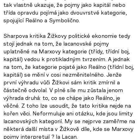
tak vlastně ukazuje, že pojmy jako kapitál nebo
třída opravdu pojímá jako dvouvrstvé kategorie,
spojující Reálno a Symbolično.
Sharpova kritika Žižkovy politické ekonomie tedy
stojí jednak na tom, že lacanovské pojmy
uplatněné na Marxovy kategorie (třídy, třídní boj,
kapitál) vedou k protikladným tvrzením. A jednak
na tom, že kategorie pojaté jako Reálno (třídní boj,
kapitál) se mění v cosi nezměnitelného. Jenže
první výhradu vůči Žižkovi sám kritik zmírnil a
částečně odvolal. V plné síle mu zůstala jenom
výhrada druhá: to, co se chápe jako Reálno, je
věčné. Z toho lze usoudit, že tato kritika nejde na
kořen věci. Neformuluje ani otázku, kde jsou limity
lacanovských kategorií. My se nejprve zaměřme na
některá další místa v Žižkově díle, kde se Marxovy
pojmy interpretují ? la Lacan.