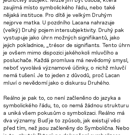
zaujímá místo symbolického řádu, nebo také
nějaká instituce. Pro dítě je velkým Druhým
nejprve matka. U pozdního Lacana nahrazuje
(velký) Druhý pojem intersubjektivity. Druhý pak
vystupuje jako úhrn možných signifikantů, jako
jejich pokladnice, „trésor de signifiants. Tento úhrn
je ovšem mimo dispozici jakéhokoli mluvčího a
posluchače. Každá promluva má nevědomý smysl,
neboť vyvolává významové účinky, o nichž mluvčí
nemá tušení. Je to jeden z důvodů, proč Lacan
mluví o nevědomí jako o diskursu Druhého.
Reálno je pak to, co není začleněno do jazyka a
symbolického řádu, to, co nemá žádnou strukturu
a uniká všem pokusům o symbolizaci. Reálno má
dva významy. Buď je to způsob, jak existují věci
před tím, než jsou začleněny do Symbolična. Nebo