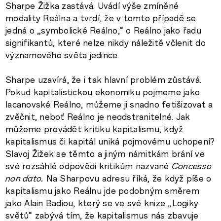
Sharpe Žižka zastává. Uvádí výše zmíněné
modality Reálna a tvrdí, že v tomto případě se
jedná o „symbolické Reálno,“ o Reálno jako řadu
signifikantů, které nelze nikdy náležitě včlenit do
významového světa jedince.
Sharpe uzavírá, že i tak hlavní problém zůstává.
Pokud kapitalistickou ekonomiku pojmeme jako
lacanovské Reálno, můžeme ji snadno fetišizovat a
zvěčnit, neboť Reálno je neodstranitelné. Jak
můžeme provádět kritiku kapitalismu, když
kapitalismus či kapitál uniká pojmovému uchopení?
Slavoj Žižek se těmto a jiným námitkám brání ve
své rozsáhlé odpovědi kritikům nazvané
Concesso
non dato.
Na Sharpovu adresu říká, že když píše o
kapitalismu jako Reálnu jde podobným směrem
jako Alain Badiou, který se ve své knize „Logiky
světů“ zabývá tím, že kapitalismus nás zbavuje