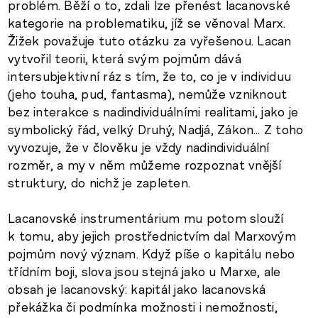
problém. Běží o to, zdali lze přenést lacanovské
kategorie na problematiku, jíž se věnoval Marx.
Žižek považuje tuto otázku za vyřešenou. Lacan
vytvořil teorii, která svým pojmům dává
intersubjektivní ráz s tím, že to, co je v individuu
(jeho touha, pud, fantasma), nemůže vzniknout
bez interakce s nadindividuálními realitami, jako je
symbolický řád, velký Druhý, Nadjá, Zákon… Z toho
vyvozuje, že v člověku je vždy nadindividuální
rozměr, a my v něm můžeme rozpoznat vnější
struktury, do nichž je zapleten.
Lacanovské instrumentárium mu potom slouží
k tomu, aby jejich prostřednictvím dal Marxovým
pojmům nový význam. Když píše o kapitálu nebo
třídním boji, slova jsou stejná jako u Marxe, ale
obsah je lacanovský: kapitál jako lacanovská
překážka či podmínka možnosti i nemožnosti,