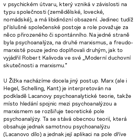
v psychickém útvaru, který vzniká v závislosti na
typu společnosti (zemědělské, lovecké,
nomádské), a má libidinózní obsazení. Jedinec tudíž
příslušné společenské postoje a role považuje za
něco přirozeného či spontánního. Na jedné straně
byla psychoanalýza, na druhé marxismus, a freudo-
marxisté pouze jedno doplňovali druhým, jak to
vyjádřil Robert Kalivoda ve své „Moderní duchovní
skutečnosti a marxismu.“
U Žižka nacházíme docela jiný postup. Marx (ale i
Hegel, Schelling, Kant) je interpretován na
podkladě Lacanovy psychoanalytické teorie, takže
místo hledání spojnic mezi psychoanalýzou a
marxismem se rozšiřuje teoretické pole
psychoanalýzy. Ta se stává obecnou teorií, která
obsahuje jednak samotnou psychoanalýzu
(Lacanovo dílo) a jednak její aplikaci na pole dříve