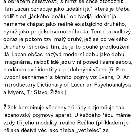
a obrazem celistvosti, s nímž se chce ztotožnit.
Ten Lacan označuje jako „ideální já,“ které je třeba
odlišit od „jáského ideálu,“ od Nadjá. Ideální já
nemáme chápat jako reálně existujícího druhého,
nýbrž jako projekci samotného Já. Tento zrcadlový
obraz je potom tzv. malý druhý, jež se od velkého
Druhého liší právě tím, že je to pouhé prodloužení
Já. Lacan občas nazývá moderní dobu jako dobu
Imaginárna, neboť lidé jsou v ní posedlí sami sebou,
hledáním své identity a podobnými věcmi.[6. Pro
úvodní seznámení s těmito pojmy viz Evans, D.: An
Introductory Dictionary of Lacanian Psychoanalysis
a Myers, T.: Slavoj Žižek.]
Žižek kombinuje všechny tři řády a zjemňuje tak
lacanovský pojmový aparát. U každého řádu máme
vždy tři jeho modality: reálné Reálno (příkladem je
nějaká děsivá věc jako třeba „vetřelec“ ze