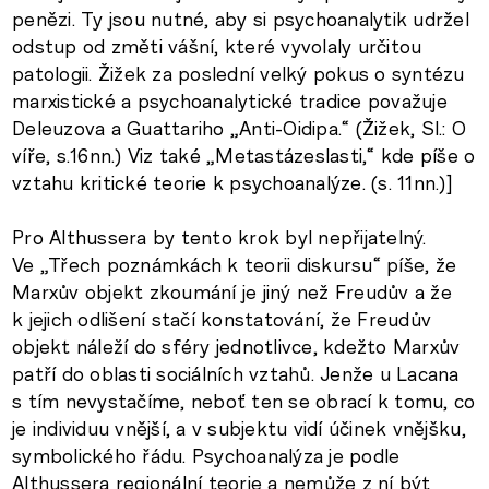
penězi. Ty jsou nutné, aby si psychoanalytik udržel
odstup od změti vášní, které vyvolaly určitou
patologii. Žižek za poslední velký pokus o syntézu
marxistické a psychoanalytické tradice považuje
Deleuzova a Guattariho „Anti-Oidipa.“ (Žižek, Sl.: O
víře, s.16nn.) Viz také „Metastázeslasti,“ kde píše o
vztahu kritické teorie k psychoanalýze. (s. 11nn.)]
Pro Althussera by tento krok byl nepřijatelný.
Ve „Třech poznámkách k teorii diskursu“ píše, že
Marxův objekt zkoumání je jiný než Freudův a že
k jejich odlišení stačí konstatování, že Freudův
objekt náleží do sféry jednotlivce, kdežto Marxův
patří do oblasti sociálních vztahů. Jenže u Lacana
s tím nevystačíme, neboť ten se obrací k tomu, co
je individuu vnější, a v subjektu vidí účinek vnějšku,
symbolického řádu. Psychoanalýza je podle
Althussera regionální teorie a nemůže z ní být