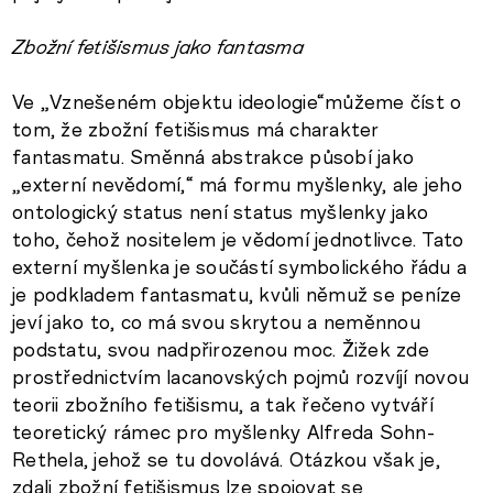
Zbožní fetišismus jako fantasma
Ve „Vznešeném objektu ideologie“můžeme číst o
tom, že zbožní fetišismus má charakter
fantasmatu. Směnná abstrakce působí jako
„externí nevědomí,“ má formu myšlenky, ale jeho
ontologický status není status myšlenky jako
toho, čehož nositelem je vědomí jednotlivce. Tato
externí myšlenka je součástí symbolického řádu a
je podkladem fantasmatu, kvůli němuž se peníze
jeví jako to, co má svou skrytou a neměnnou
podstatu, svou nadpřirozenou moc. Žižek zde
prostřednictvím lacanovských pojmů rozvíjí novou
teorii zbožního fetišismu, a tak řečeno vytváří
teoretický rámec pro myšlenky Alfreda Sohn-
Rethela, jehož se tu dovolává. Otázkou však je,
zdali zbožní fetišismus lze spojovat se