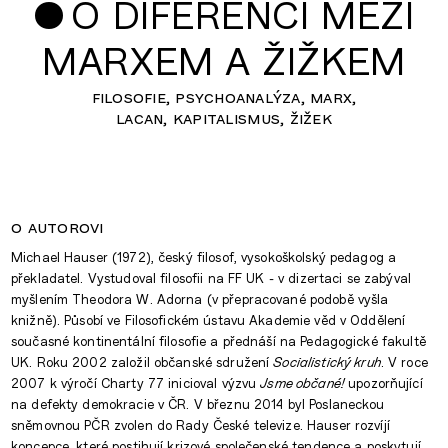
•
O DIFERENCI MEZI
MARXEM A ŽIŽKEM
filosofie
psychoanalýza
marx
lacan
kapitalismus
žižek
o autorovi
Michael Hauser (1972), český filosof, vysokoškolský pedagog a
překladatel. Vystudoval filosofii na FF UK - v dizertaci se zabýval
myšlením Theodora W. Adorna (v přepracované podobě vyšla
knižně). Působí ve Filosofickém ústavu Akademie věd v Oddělení
současné kontinentální filosofie a přednáší na Pedagogické fakultě
UK. Roku 2002 založil občanské sdružení
Socialistický kruh
. V roce
2007 k výročí Charty 77 inicioval výzvu
Jsme občané!
upozorňující
na defekty demokracie v ČR. V březnu 2014 byl Poslaneckou
sněmovnou PČR zvolen do Rady České televize. Hauser rozvíjí
koncepce, které postihují krizové společenské tendence a poskytují