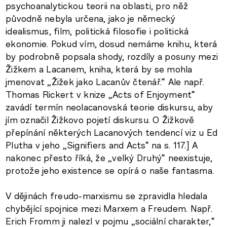
psychoanalytickou teorii na oblasti, pro něž
původně nebyla určena, jako je německý
idealismus, film, politická filosofie i politická
ekonomie. Pokud vím, dosud nemáme knihu, která
by podrobně popsala shody, rozdíly a posuny mezi
Žižkem a Lacanem, kniha, která by se mohla
jmenovat „Žižek jako Lacanův čtenář.“ Ale např.
Thomas Rickert v knize „Acts of Enjoyment“
zavádí termín neolacanovská teorie diskursu, aby
jím označil Žižkovo pojetí diskursu. O Žižkově
přepínání některých Lacanových tendencí viz u Ed
Plutha v jeho „Signifiers and Acts“ na s. 117.] A
nakonec přesto říká, že „velký Druhý“ neexistuje,
protože jeho existence se opírá o naše fantasma.
V dějinách freudo-marxismu se zpravidla hledala
chybějící spojnice mezi Marxem a Freudem. Např.
Erich Fromm ji nalezl v pojmu „sociální charakter,“