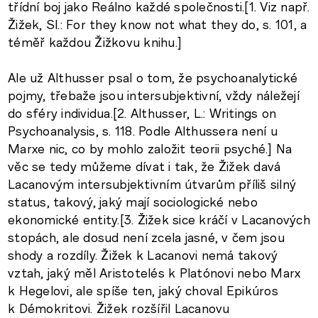
třídní boj jako Reálno každé společnosti.[1. Viz např.
Žižek, Sl.: For they know not what they do, s. 101, a
téměř každou Žižkovu knihu.]
Ale už Althusser psal o tom, že psychoanalytické
pojmy, třebaže jsou intersubjektivní, vždy náležejí
do sféry individua.[2. Althusser, L.: Writings on
Psychoanalysis, s. 118. Podle Althussera není u
Marxe nic, co by mohlo založit teorii psyché.] Na
věc se tedy můžeme dívat i tak, že Žižek davá
Lacanovým intersubjektivním útvarům příliš silný
status, takový, jaký mají sociologické nebo
ekonomické entity.[3. Žižek sice kráčí v Lacanových
stopách, ale dosud není zcela jasné, v čem jsou
shody a rozdíly. Žižek k Lacanovi nemá takový
vztah, jaký měl Aristotelés k Platónovi nebo Marx
k Hegelovi, ale spíše ten, jaký choval Epikúros
k Démokritovi. Žižek rozšířil Lacanovu