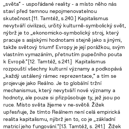
„světa“ - uspořádané reality - a místo něho nás
staví před temnou nepojmenovatelnou
skutečnost.[11. Tamtéž, s.240.] Kapitalismus
nevytváří civilizaci, určitý kulturně-symbolický svět,
nýbrž je to „ekonomicko-symbolický stroj, který
pracuje s asijskými hodnotami stejně jako s jinými,
takže světový triumf Evropy je její porážkou, svým
vlastním vymazáním, přetnutím pupečního pouta
k Evropě.“[12. Tamtéž, s.241.] Kapitalismus
rozpouští všechny kulturní významy a podkopává
„každý ustálený rámec reprezentace,“ a tím se
projevuje jako Reálno. Je to globální tržní
mechanismus, který nevytváří nové významy a
hodnoty, ale pouze si přizpůsobuje ty, jež jsou po
ruce. Místo světa žijeme v ne-světě. Žižek
upřesňuje, že tímto Reálnem není celá empirická
realita kapitalismu, nýbrž jen to, co je „základní
matricí jeho fungování.“[13. Tamtéž, s. 241.] Žižek