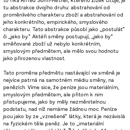
to říká Alfred Sohn-Rethel, kterého Žižek cituje, je
tu abstrakce dvojího druhu: abstrahování od
proměnlivého charakteru zboží a abstrahování od
jeho konkrétního, empirického, smyslového
charakteru. Tato abstrakce působí jako „postulát“
či „jako by.“ Aktéři směny postupují, „jako by“
směňované zboží už nebylo konkrétním,
smyslovým předmětem, ale mělo svou hodnotu
jako přirozenou vlastnost.
Tato proměna předmětu nastávající ve směně je
nejvíce patrná na samotném médiu směny, na
penězích. Víme sice, že peníze jsou materiálním,
smyslovým předmětem, ale přitom k nim
přistupujeme, jako by měly nezměnitelnou
podstatu, nad níž nemáme žádnou moc. Peníze
jsou jako by ze „vznešené“ látky, která je nezávislá
na fyzickém těle peněz. Je to „imateriální