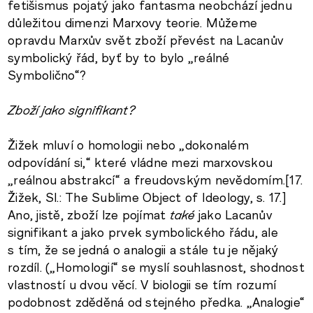
fetišismus pojatý jako fantasma neobchází jednu
důležitou dimenzi Marxovy teorie. Můžeme
opravdu Marxův svět zboží převést na Lacanův
symbolický řád, byť by to bylo „reálné
Symbolično“?
Zboží jako signifikant?
Žižek mluví o homologii nebo „dokonalém
odpovídání si,“ které vládne mezi marxovskou
„reálnou abstrakcí“ a freudovským nevědomím.[17.
Žižek, Sl.: The Sublime Object of Ideology, s. 17.]
Ano, jistě, zboží lze pojímat
také
jako Lacanův
signifikant a jako prvek symbolického řádu, ale
s tím, že se jedná o analogii a stále tu je nějaký
rozdíl. („Homologií“ se myslí souhlasnost, shodnost
vlastností u dvou věcí. V biologii se tím rozumí
podobnost zděděná od stejného předka. „Analogie“