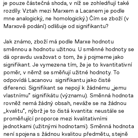
je pouze částečná shoda, v níž se zohledňují také
rozdíly. Vztah mezi Marxem a Lacanem je podle
mne analogický, ne homologický.) Čím se zboží (v
Marxově podání) odlišuje od signifikantu?
Jak známo, zboží má podle Marxe hodnotu
směnnou a hodnotu užitnou. U směnné hodnoty se
dá opravdu uvažovat o tom, že ji pojmeme jako
signifikant. Je vymezena tím, že je to kvantitativní
poměr, v němž se směňují užitné hodnoty. To
odpovídá Lacanovu signifikantu jako čisté
diferenci. Signifikant se nepojí k žádnému „jemu
vlastnímu“ signifikátu (významu). Směnná hodnota
rovněž nemá žádný obsah, neváže se na žádnou
„kvalitu“, nýbrž je to čistá kvantita: neustále se
proměňující proporce mezi kvalitativními
jednotkami (užitnými hodnotami). Směnná hodnota
není spojena s žádnou kvalitou předmětu, stejně