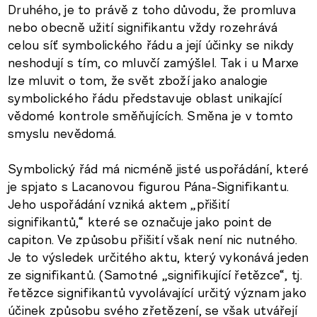
Druhého, je to právě z toho důvodu, že promluva
nebo obecně užití signifikantu vždy rozehrává
celou síť symbolického řádu a její účinky se nikdy
neshodují s tím, co mluvčí zamýšlel. Tak i u Marxe
lze mluvit o tom, že svět zboží jako analogie
symbolického řádu představuje oblast unikající
vědomé kontrole směňujících. Směna je v tomto
smyslu nevědomá.
Symbolický řád má nicméně jisté uspořádání, které
je spjato s Lacanovou figurou Pána-Signifikantu.
Jeho uspořádání vzniká aktem „přišití
signifikantů,“ které se označuje jako point de
capiton. Ve způsobu přišití však není nic nutného.
Je to výsledek určitého aktu, který vykonává jeden
ze signifikantů. (Samotné „signifikující řetězce“, tj.
řetězce signifikantů vyvolávající určitý význam jako
účinek způsobu svého zřetězení, se však utvářejí