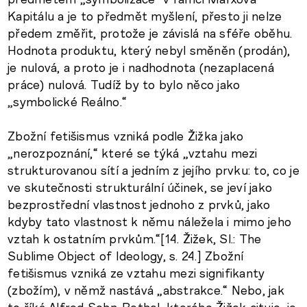
Kapitálu a je to předmět myšlení, přesto ji nelze
předem změřit, protože je závislá na sféře oběhu.
Hodnota produktu, který nebyl směněn (prodán),
je nulová, a proto je i nadhodnota (nezaplacená
práce) nulová. Tudíž by to bylo něco jako
„symbolické Reálno.“
Zbožní fetišismus vzniká podle Žižka jako
„nerozpoznání,“ které se týká „vztahu mezi
strukturovanou sítí a jedním z jejího prvku: to, co je
ve skutečnosti strukturální účinek, se jeví jako
bezprostřední vlastnost jednoho z prvků, jako
kdyby tato vlastnost k němu náležela i mimo jeho
vztah k ostatním prvkům.“[14. Žižek, Sl.: The
Sublime Object of Ideology, s. 24.] Zbožní
fetišismus vzniká ze vztahu mezi signifikanty
(zbožím), v němž nastává „abstrakce.“ Nebo, jak