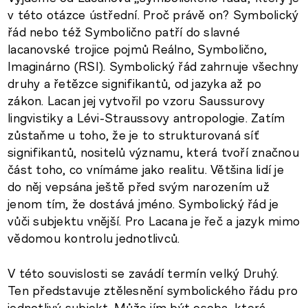
v této otázce ústřední. Proč právě on? Symbolický
řád nebo též Symbolično patří do slavné
lacanovské trojice pojmů Reálno, Symbolično,
Imaginárno (RSI). Symbolický řád zahrnuje všechny
druhy a řetězce signifikantů, od jazyka až po
zákon. Lacan jej vytvořil po vzoru Saussurovy
lingvistiky a Lévi-Straussovy antropologie. Zatím
zůstaňme u toho, že je to strukturovaná síť
signifikantů, nositelů významu, která tvoří značnou
část toho, co vnímáme jako realitu. Většina lidí je
do něj vepsána ještě před svým narozením už
jenom tím, že dostává jméno. Symbolický řád je
vůči subjektu vnější. Pro Lacana je řeč a jazyk mimo
vědomou kontrolu jednotlivců.
V této souvislosti se zavádí termín velký Druhý.
Ten představuje ztělesnění symbolického řádu pro
jednotlivý subjekt. Může jím být osoba, která