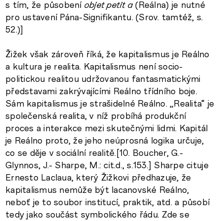
s tím, že působení
objet petit a
(Reálna) je nutné
pro ustavení Pána-Signifikantu. (Srov. tamtéž, s.
52.)]
Žižek však zároveň říká, že kapitalismus je Reálno
a kultura je realita. Kapitalismus není socio-
politickou realitou udržovanou fantasmatickými
představami zakrývajícími Reálno třídního boje.
Sám kapitalismus je strašidelné Reálno. „Realita“ je
společenská realita, v níž probíhá produkční
proces a interakce mezi skutečnými lidmi. Kapitál
je Reálno proto, že jeho neúprosná logika určuje,
co se děje v sociální realitě.[10. Boucher, G.-
Glynnos, J.- Sharpe, M.: cit.d., s.153.] Sharpe cituje
Ernesto Laclaua, který Žižkovi předhazuje, že
kapitalismus nemůže být lacanovské Reálno,
neboť je to soubor institucí, praktik, atd. a působí
tedy jako součást symbolického řádu. Zde se