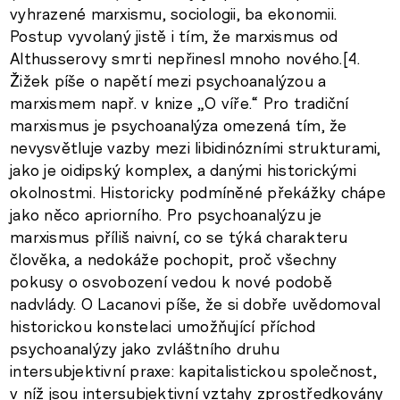
vyhrazené marxismu, sociologii, ba ekonomii.
Postup vyvolaný jistě i tím, že marxismus od
Althusserovy smrti nepřinesl mnoho nového.[4.
Žižek píše o napětí mezi psychoanalýzou a
marxismem např. v knize „O víře.“ Pro tradiční
marxismus je psychoanalýza omezená tím, že
nevysvětluje vazby mezi libidinózními strukturami,
jako je oidipský komplex, a danými historickými
okolnostmi. Historicky podmíněné překážky chápe
jako něco apriorního. Pro psychoanalýzu je
marxismus příliš naivní, co se týká charakteru
člověka, a nedokáže pochopit, proč všechny
pokusy o osvobození vedou k nové podobě
nadvlády. O Lacanovi píše, že si dobře uvědomoval
historickou konstelaci umožňující příchod
psychoanalýzy jako zvláštního druhu
intersubjektivní praxe: kapitalistickou společnost,
v níž jsou intersubjektivní vztahy zprostředkovány