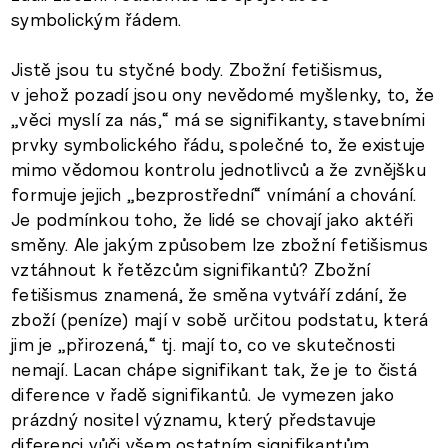
symbolickým řádem.
Jistě jsou tu styčné body. Zbožní fetišismus,
v jehož pozadí jsou ony nevědomé myšlenky, to, že
„věci myslí za nás,“ má se signifikanty, stavebními
prvky symbolického řádu, společné to, že existuje
mimo vědomou kontrolu jednotlivců a že zvnějšku
formuje jejich „bezprostřední“ vnímání a chování.
Je podmínkou toho, že lidé se chovají jako aktéři
směny. Ale jakým způsobem lze zbožní fetišismus
vztáhnout k řetězcům signifikantů? Zbožní
fetišismus znamená, že směna vytváří zdání, že
zboží (peníze) mají v sobě určitou podstatu, která
jim je „přirozená,“ tj. mají to, co ve skutečnosti
nemají. Lacan chápe signifikant tak, že je to čistá
diference v řadě signifikantů. Je vymezen jako
prázdný nositel významu, který představuje
diferenci vůči všem ostatním signifikantům