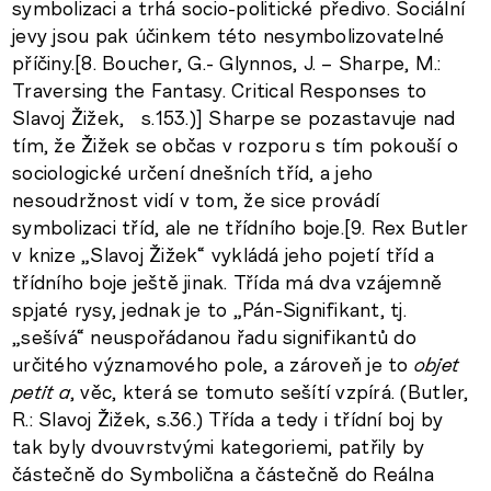
symbolizaci a trhá socio-politické předivo. Sociální
jevy jsou pak účinkem této nesymbolizovatelné
příčiny.[8. Boucher, G.- Glynnos, J. – Sharpe, M.:
Traversing the Fantasy. Critical Responses to
Slavoj Žižek, s.153.)] Sharpe se pozastavuje nad
tím, že Žižek se občas v rozporu s tím pokouší o
sociologické určení dnešních tříd, a jeho
nesoudržnost vidí v tom, že sice provádí
symbolizaci tříd, ale ne třídního boje.[9. Rex Butler
v knize „Slavoj Žižek“ vykládá jeho pojetí tříd a
třídního boje ještě jinak. Třída má dva vzájemně
spjaté rysy, jednak je to „Pán-Signifikant, tj.
„sešívá“ neuspořádanou řadu signifikantů do
určitého významového pole, a zároveň je to
objet
petit a
, věc, která se tomuto sešítí vzpírá. (Butler,
R.: Slavoj Žižek, s.36.) Třída a tedy i třídní boj by
tak byly dvouvrstvými kategoriemi, patřily by
částečně do Symbolična a částečně do Reálna