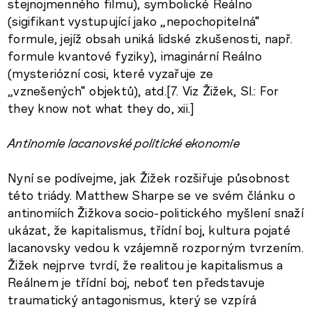
stejnojmenného filmu), symbolické Reálno
(sigifikant vystupující jako „nepochopitelná“
formule, jejíž obsah uniká lidské zkušenosti, např.
formule kvantové fyziky), imaginární Reálno
(mysteriózní cosi, které vyzařuje ze
„vznešených“ objektů), atd.[7. Viz Žižek, Sl.: For
they know not what they do, xii.]
Antinomie lacanovské politické ekonomie
Nyní se podívejme, jak Žižek rozšiřuje působnost
této triády. Matthew Sharpe se ve svém článku o
antinomiích Žižkova socio-politického myšlení snaží
ukázat, že kapitalismus, třídní boj, kultura pojaté
lacanovsky vedou k vzájemně rozporným tvrzením.
Žižek nejprve tvrdí, že realitou je kapitalismus a
Reálnem je třídní boj, neboť ten představuje
traumatický antagonismus, který se vzpírá