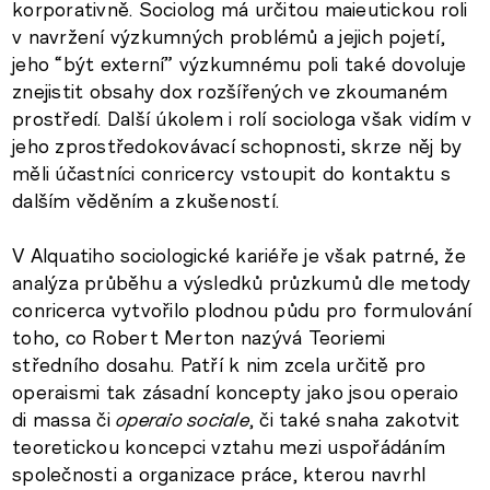
korporativně. Sociolog má určitou maieutickou roli
v navržení výzkumných problémů a jejich pojetí,
jeho “být externí” výzkumnému poli také dovoluje
znejistit obsahy dox rozšířených ve zkoumaném
prostředí. Další úkolem i rolí sociologa však vidím v
jeho zprostředokovávací schopnosti, skrze něj by
měli účastníci conricercy vstoupit do kontaktu s
dalším věděním a zkušeností.
V Alquatiho sociologické kariéře je však patrné, že
analýza průběhu a výsledků průzkumů dle metody
conricerca vytvořilo plodnou půdu pro formulování
toho, co Robert Merton nazývá Teoriemi
středního dosahu. Patří k nim zcela určitě pro
operaismi tak zásadní koncepty jako jsou operaio
di massa či
operaio sociale
, či také snaha zakotvit
teoretickou koncepci vztahu mezi uspořádáním
společnosti a organizace práce, kterou navrhl