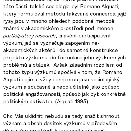
této části italské sociologie byl Romano Alquati,
který formuloval metodu takzvané conricerca, jejíž
rysy jsou v mnoho ohledech podobné metodě
známé v akademickém prostředí pod jménen
participatory research
, či akční-participativní
výzkum, jež se vyznačuje zapojením ne-
akademických aktérů i do samotné konstrukce
projektu výzkumu, do formulace jeho výzkumných
problémů a otázek. Avšak zásadním rozdílem od
tohoto typu výzkumů spočívá v tom, že Romano
Alqauti pojímal vždy conricercu jako sociologický
výzkum a současně a neodlučitelně jako způsob
politické angažovanosti, způsob jak být konkrétně
politickým aktivistou (Alquati 1993).
Chci Vás uklidnit: nebudu se tady snažit shrnout
význam a obsah desítek výzkumů v především
dělnickém prostředí, které vedl neúnavný