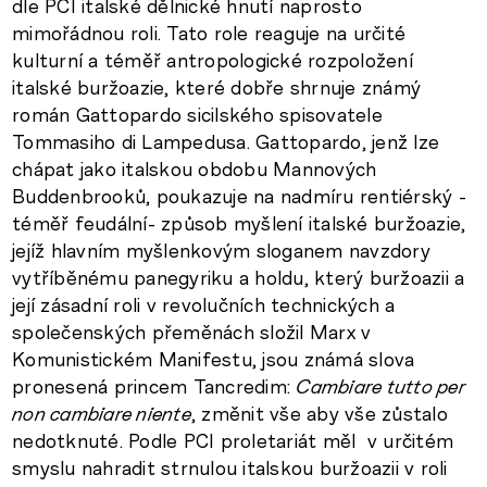
dle PCI italské dělnické hnutí naprosto
mimořádnou roli. Tato role reaguje na určité
kulturní a téměř antropologické rozpoložení
italské buržoazie, které dobře shrnuje známý
román Gattopardo sicilského spisovatele
Tommasiho di Lampedusa. Gattopardo, jenž lze
chápat jako italskou obdobu Mannových
Buddenbrooků, poukazuje na nadmíru rentiérský -
téměř feudální- způsob myšlení italské buržoazie,
jejíž hlavním myšlenkovým sloganem navzdory
vytříběnému panegyriku a holdu, který buržoazii a
její zásadní roli v revolučních technických a
společenských přeměnách složil Marx v
Komunistickém Manifestu, jsou známá slova
pronesená princem Tancredim:
Cambiare tutto per
non cambiare niente
, změnit vše aby vše zůstalo
nedotknuté. Podle PCI proletariát měl v určitém
smyslu nahradit strnulou italskou buržoazii v roli