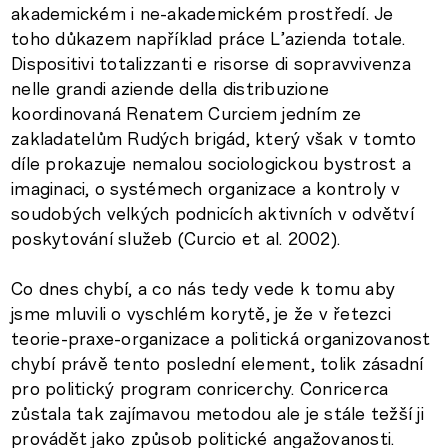
akademickém i ne-akademickém prostředí. Je
toho důkazem například práce L’azienda totale.
Dispositivi totalizzanti e risorse di sopravvivenza
nelle grandi aziende della distribuzione
koordinovaná Renatem Curciem jedním ze
zakladatelům Rudých brigád, který však v tomto
díle prokazuje nemalou sociologickou bystrost a
imaginaci, o systémech organizace a kontroly v
soudobých velkých podnicích aktivních v odvětví
poskytování služeb (Curcio et al. 2002).
Co dnes chybí, a co nás tedy vede k tomu aby
jsme mluvili o vyschlém korytě, je že v řetezci
teorie-praxe-organizace a politická organizovanost
chybí právě tento poslední element, tolik zásadní
pro politický program conricerchy. Conricerca
zůstala tak zajímavou metodou ale je stále težší ji
provádět jako způsob politické angažovanosti.