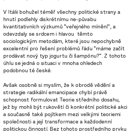
V Itálii bohužel téměř všechny politické strany a
hnutí podlehly diskrétnímu ne-půvabu
kvantitativních výzkumů “veřejného mínění”, a
odevzdaly se srdcem i hlavou těmto
sociologickým metodám, které jsou nepochybně
excelentní pro řešení problémů řádu “máme začít
prodávat nový typ jogurtu či šampónu?”. Z tohoto
úhlu se jedná o situaci v mnoha ohledech
podobnou té české.
Avšak osobně si myslím, že k obrodě vědění a
strategie radikální emancipace chybí právě
schopnost formulovat Teorie středního dosahu,
jež by mohli být rukovětí či konkrétní politické akci
a současně také pojítkem mezi velkými teoriemi
společnosti a její transformace a každodenní
politickou činností. Bez tohoto prostředního prvku