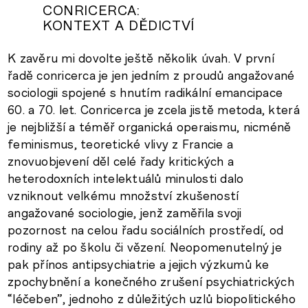
CONRICERCA:
KONTEXT A DĚDICTVÍ
K zavěru mi dovolte ještě několik úvah. V první
řadě conricerca je jen jedním z proudů angažované
sociologii spojené s hnutím radikální emancipace
60. a 70. let. Conricerca je zcela jistě metoda, která
je nejbližší a téměř organická operaismu, nicméně
feminismus, teoretické vlivy z Francie a
znovuobjevení děl celé řady kritických a
heterodoxních intelektuálů minulosti dalo
vzniknout velkému množství zkušeností
angažované sociologie, jenž zaměřila svoji
pozornost na celou řadu sociálních prostředí, od
rodiny až po školu či vězení. Neopomenutelný je
pak přínos antipsychiatrie a jejich výzkumů ke
zpochybnění a konečného zrušení psychiatrických
“léčeben”, jednoho z důležitých uzlů biopolitického