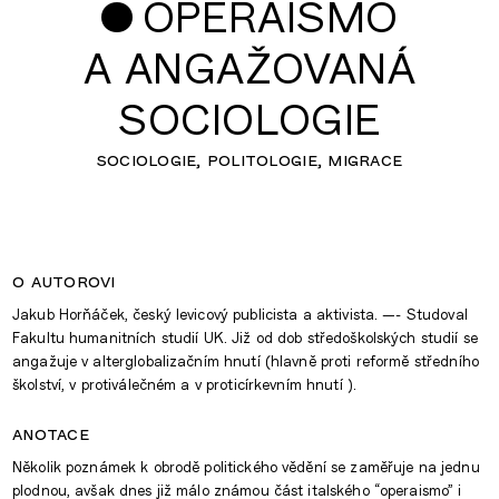
•
OPERAISMO
A ANGAŽOVANÁ
SOCIOLOGIE
sociologie
politologie
migrace
o autorovi
Jakub Horňáček, český levicový publicista a aktivista. —- Studoval
Fakultu humanitních studií UK. Již od dob středoškolských studií se
angažuje v alterglobalizačním hnutí (hlavně proti reformě středního
školství, v protiválečném a v proticírkevním hnutí ).
anotace
Několik poznámek k obrodě politického vědění se zaměřuje na jednu
plodnou, avšak dnes již málo známou část italského “operaismo” i