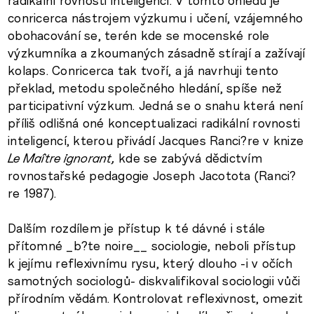
radikální rovnosti inteligencí. V tomto ohledu je
conricerca nástrojem výzkumu i učení, vzájemného
obohacování se, terén kde se mocenské role
výzkumníka a zkoumaných zásadně stírají a zažívají
kolaps. Conricerca tak tvoří, a já navrhuji tento
překlad, metodu společného hledání, spíše než
participativní výzkum. Jedná se o snahu která není
příliš odlišná oné konceptualizaci radikální rovnosti
inteligencí, kterou přivádí Jacques Ranci?re v knize
Le Maître ignorant,
kde se zabývá dědictvím
rovnostařské pedagogie Joseph Jacotota (Ranci?
re 1987).
Dalším rozdílem je přístup k té dávné i stále
přítomné _b?te noire__ sociologie, neboli přístup
k jejímu reflexivnímu rysu, který dlouho -i v očích
samotných sociologů- diskvalifikoval sociologii vůči
přírodním vědám. Kontrolovat reflexivnost, omezit