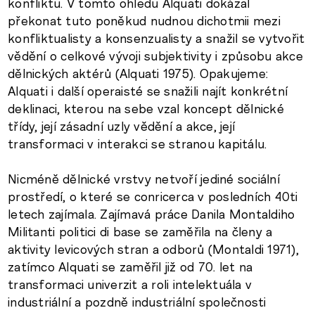
konfliktu. V tomto ohledu Alquati dokázal
překonat tuto poněkud nudnou dichotmii mezi
konfliktualisty a konsenzualisty a snažil se vytvořit
vědění o celkové vývoji subjektivity i způsobu akce
dělnických aktérů (Alquati 1975). Opakujeme:
Alquati i další operaisté se snažili najít konkrétní
deklinaci, kterou na sebe vzal koncept dělnické
třídy, její zásadní uzly vědění a akce, její
transformaci v interakci se stranou kapitálu.
Nicméně dělnické vrstvy netvoří jediné sociální
prostředí, o které se conricerca v posledních 40ti
letech zajímala. Zajímavá práce Danila Montaldiho
Militanti politici di base se zaměřila na členy a
aktivity levicových stran a odborů (Montaldi 1971),
zatímco Alquati se zaměřil již od 70. let na
transformaci univerzit a roli intelektuála v
industriální a pozdně industriální společnosti