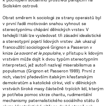
Sicilském ostrově.
Obrat směrem k sociologii ze strany operaistů byl
v první řadě motivován snahou vyhnout se
stereotypnímu chápání dělnických vrstev. V
tehdejší Itálii lze vysledovat tři zásadní idealistické
a stereotypní pojetí lidových vrstev. Jak ukazují
francoužští sociologové Grignon a Passeron v
knize
Le savant et le populaire
, v přístupu k lidovým
vrstvám může dojít k dvou typům stereotypním
interpretací, jež autoři nazívají miserabilismus a
populismus (Grignon et Passeron 1989). První z
nich, vlastní především italským křesťanským
demokratům a katolické církvi, vidí v dělnických
vrstvách široké masy částečně trpících lidí, kterým
je potřeba pomoc skrze charitu, rudimentální
mechanismy paternalistického sociálního státu či