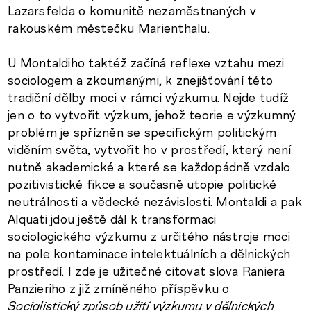
Lazarsfelda o komunitě nezaměstnaných v
rakouském městečku Marienthalu.
U Montaldiho taktéž začíná reflexe vztahu mezi
sociologem a zkoumanými, k znejišťování této
tradiční dělby moci v rámci výzkumu. Nejde tudíž
jen o to vytvořit výzkum, jehož teorie e výzkumný
problém je spřízněn se specifickým politickým
viděním světa, vytvořit ho v prostředí, který není
nutně akademické a které se každopádně vzdalo
pozitivistické fikce a současně utopie politické
neutrálnosti a vědecké nezávislosti. Montaldi a pak
Alquati jdou ještě dál k transformaci
sociologického výzkumu z určitého nástroje moci
na pole kontaminace intelektuálních a dělnických
prostředí. I zde je užitečné citovat slova Raniera
Panzieriho z již zmíněného příspěvku o
Socialistický způsob užití výzkumu v dělnických