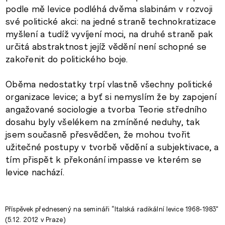
podle mě levice podléhá dvěma slabinám v rozvoji
své politické akci: na jedné straně technokratizace
myšlení a tudíž vyvíjení moci, na druhé straně pak
určitá abstraktnost jejíž vědění není schopné se
zakořenit do politického boje.
Oběma nedostatky trpí vlastně všechny politické
organizace levice; a byť si nemyslím že by zapojení
angažované sociologie a tvorba Teorie středního
dosahu byly všelékem na zmíněné neduhy, tak
jsem současně přesvědčen, že mohou tvořit
užitečné postupy v tvorbě vědění a subjektivace, a
tím přispět k překonání impasse ve kterém se
levice nachází.
Příspěvek přednesený na semináři “Italská radikální levice 1968-1983”
(5.12. 2012 v Praze)