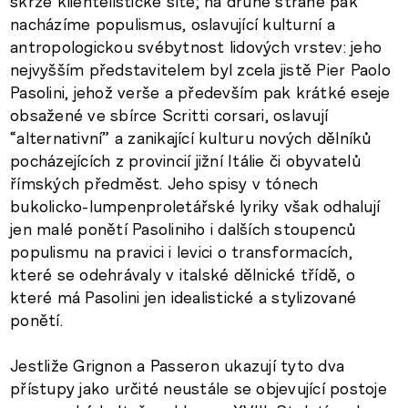
skrze klientelistické sítě; na druhé straně pak
nacházíme populismus, oslavující kulturní a
antropologickou svébytnost lidových vrstev: jeho
nejvyšším představitelem byl zcela jistě Pier Paolo
Pasolini, jehož verše a především pak krátké eseje
obsažené ve sbírce Scritti corsari, oslavují
“alternativní” a zanikající kulturu nových dělníků
pocházejících z provincií jižní Itálie či obyvatelů
římských předměst. Jeho spisy v tónech
bukolicko-lumpenproletářské lyriky však odhalují
jen malé ponětí Pasoliniho i dalších stoupenců
populismu na pravici i levici o transformacích,
které se odehrávaly v italské dělnické třídě, o
které má Pasolini jen idealistické a stylizované
ponětí.
Jestliže Grignon a Passeron ukazují tyto dva
přístupy jako určité neustále se objevující postoje