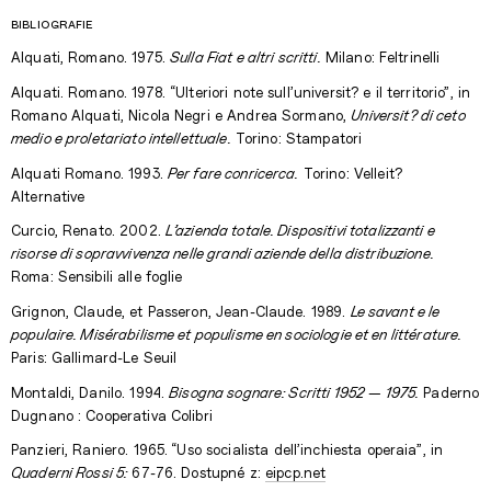
Bibliografie
Alquati, Romano. 1975.
Sulla Fiat e altri scritti.
Milano: Feltrinelli
Alquati. Romano. 1978. “Ulteriori note sull’universit? e il territorio”, in
Romano Alquati, Nicola Negri e Andrea Sormano,
Universit? di ceto
medio e proletariato intellettuale.
Torino: Stampatori
Alquati Romano. 1993.
Per fare conricerca.
Torino: Velleit?
Alternative
Curcio, Renato. 2002.
L’azienda totale. Dispositivi totalizzanti e
risorse di sopravvivenza nelle grandi aziende della distribuzione.
Roma: Sensibili alle foglie
Grignon, Claude, et Passeron, Jean-Claude. 1989.
Le savant e le
populaire. Misérabilisme et populisme en sociologie et en littérature.
Paris: Gallimard-Le Seuil
Montaldi, Danilo. 1994.
Bisogna sognare: Scritti 1952 – 1975.
Paderno
Dugnano : Cooperativa Colibri
Panzieri, Raniero. 1965.
“Uso socialista dell’inchiesta operaia”, in
Quaderni Rossi 5:
67-76. Dostupné z:
eipcp.net