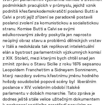
podmínkách pracujících v průmyslu, jejichž vznik
podnítili křesťanskodemokratičtí poslanci Butti a
Calvi a proti jejíž zřízení se paradoxně postavili
poslanci zvolení za komunistickou a socialistickou
stranu. Komise Butti a Calvi se svými
edulkorovanými závěry poskytla jen naprosto
neúplný obraz stavu a problémů dělnických vrstev
v Itálii a nedokázala tak replikovat intelektuální
elán a bystrost parlamentních výzkumných komisí
z XIX. Století, mezi kterými bych chtěl snad jen
zmínit zprávu o Stavu Sicílie z roku 1876 sepsanou
Leopoldem Franchettim a Sidneyem Sonninenm,
který navzdory svému křestnímu jménu hodného
hvězdy soudobobé popové scény byl liberálním
poslance v XIV. volebním období Italské
parlamentu v dobách monarchie. Tato zpráva je
dodnes ještě stále velice užitečným dokumentem
k pochopení sociálního prostředí panujícím na