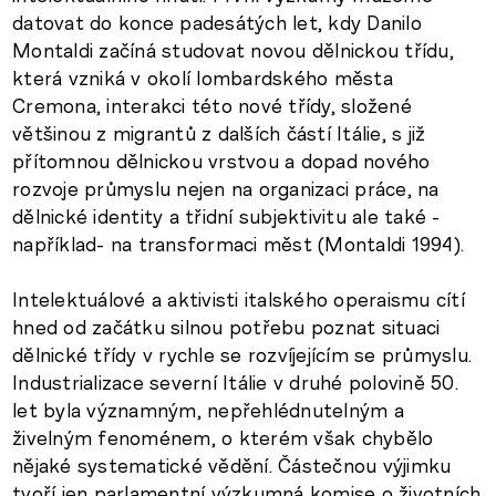
datovat do konce padesátých let, kdy Danilo
Montaldi začíná studovat novou dělnickou třídu,
která vzniká v okolí lombardského města
Cremona, interakci této nové třídy, složené
většinou z migrantů z dalších částí Itálie, s již
přítomnou dělnickou vrstvou a dopad nového
rozvoje průmyslu nejen na organizaci práce, na
dělnické identity a třidní subjektivitu ale také -
například- na transformaci měst (Montaldi 1994).
Intelektuálové a aktivisti italského operaismu cítí
hned od začátku silnou potřebu poznat situaci
dělnické třídy v rychle se rozvíjejícím se průmyslu.
Industrializace severní Itálie v druhé polovině 50.
let byla významným, nepřehlédnutelným a
živelným fenoménem, o kterém však chybělo
nějaké systematické vědění. Částečnou výjimku
tvoří jen parlamentní výzkumná komise o životních