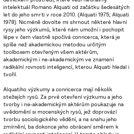
intelektuál Romano Alquati od začátku šedesátých
let do jeho smrti v roce 2010. (Alquati 1975; Alquati
1978). Nicméně dovolte mi shrnout některé hlavní
rysy jeho výzkumů, které nám umožní i pochopit
lépe v čem vlastně spočívá conricerca, která je
spíše než akademickou metodou určitým
toolboxem otevřeným všem aktérům,
akademickým i ne-akademickým ve znamení
radikální rovnosti inteligencí, kterou Alquati hledal i
tvořil.
Alquatiho výzkumy a conricerca mají několik
stežejích rysů. Za prvé otevření výzkumu a jeho
tvorby i ne-akademickým aktérům poukazuje na
uvědomění si mocenských rysů, jež doprovází
tvorbu sociologického vědění, a na snahu jeho
zmírnění, ba dokonce jeho obrácení směrem k