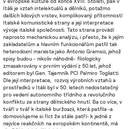
v evropské kultuře od konce XVIII. Století, pak v
Itálii je vztah intelektuálů a dělníků, potažmo
dalších lidových vrstev, komplikovaný přítomností
Italské komunistické strany a její interpretace
vývoje italské společnosti. Tato strana provádí
naprosto mechanickou analýzu, i přesto, že k jejím
zakladatelům a hlavním funkcionářům patřil tak
heterodoxní marxista jako Antonio Gramsci, jehož
spisy budou - nikoliv náhodně- filologicky
zmasakrovány v prvním výdání z 50.let, jehož
editorem byl Gen. Tajemník PCI Palmiro Togliatti.
Dle její interpretace, rozvoj výrobních vztahů a
prostředků v Itálii byl v 50. letech nedostatečný
pro vedení autonomního třídního a revolučního
konfliktu ze strany dělnického hnutí. Ba co více, v
tváří v tvář k italské buržoazii, která patřila -a
domovolujeme si říct že stále patří- k jedné z
nejvíce reakčních na evropském kontinentě, má