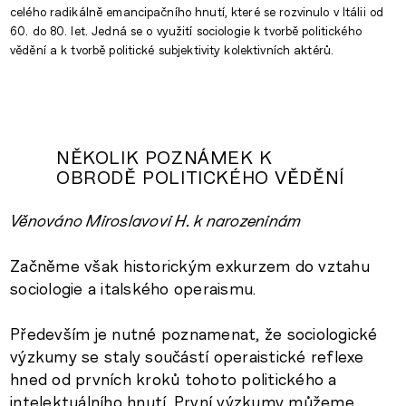
celého radikálně emancipačního hnutí, které se rozvinulo v Itálii od
60. do 80. let. Jedná se o využití sociologie k tvorbě politického
vědění a k tvorbě politické subjektivity kolektivních aktérů.
NĚKOLIK POZNÁMEK K
OBRODĚ POLITICKÉHO VĚDĚNÍ
Věnováno Miroslavovi H. k narozeninám
Začněme však historickým exkurzem do vztahu
sociologie a italského operaismu.
Především je nutné poznamenat, že sociologické
výzkumy se staly součástí operaistické reflexe
hned od prvních kroků tohoto politického a
intelektuálního hnutí. První výzkumy můžeme