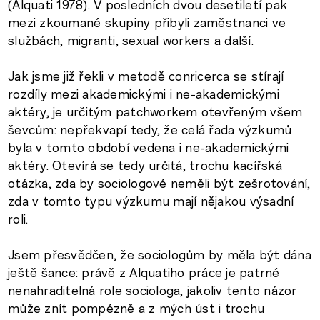
(Alquati 1978). V posledních dvou desetiletí pak
mezi zkoumané skupiny přibyli zaměstnanci ve
službách, migranti, sexual workers a další.
Jak jsme již řekli v metodě conricerca se stírají
rozdíly mezi akademickými i ne-akademickými
aktéry, je určitým patchworkem otevřeným všem
ševcům: nepřekvapí tedy, že celá řada výzkumů
byla v tomto období vedena i ne-akademickými
aktéry. Otevírá se tedy určitá, trochu kacířská
otázka, zda by sociologové neměli být zešrotování,
zda v tomto typu výzkumu mají nějakou výsadní
roli.
Jsem přesvědčen, že sociologům by měla být dána
ještě šance: právě z Alquatiho práce je patrné
nenahraditelná role sociologa, jakoliv tento názor
může znít pompézně a z mých úst i trochu