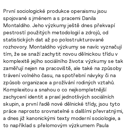
První sociologické produkce operaismu jsou
spojované s jménem a s pracemi Danila
Montaldiho. Jeho výzkumy ještě dnes překvapí
pestrostí použitých metodologií a zdrojů, od
statistických dat až po polostrukturované
rozhovory. Montaldiho výzkumy se navíc vyznačují
tím, že se snaží zachytit novou dělnickou třídu v
komplexitě jejího sociálního života: výzkumy se tak
zaměřují nejen na pracoviště, ale také na způsoby
trávení volného času, na spotřební návyky či na
způsob organizace a prožívání rodiných vztahů.
Komplexitou a snahou o co nejkompletnější
zachycení identit a praxí jednotlivých sociálních
skupin, a první řadě nové dělnické třídy, jsou tyto
práce naprosto srovnatelné s dalšími převratnými,
a dnes již kanonickými texty moderní sociologie, a
to například s přelomovým výzkumem Paula