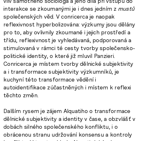
vliv samotného sociologa a jeho díla při vstupu do
interakce se zkoumanými je i dnes jedním z
mustů
společenských věd. V conricerca je naopak
reflexivnost hyperbolizována: výzkumy jsou dělány
pro to, aby ovlivnily zkoumané i jejich prostředí a
třídu, reflexivnost je vyhledávaná, podporovaná a
stimulovaná v rámci té cesty tvorby společensko-
politické identity, o které již mluvil Panzieri.
Conricerca je místem tvorby dělnické subjektivity
a i transformace subjektivity výzkumníků, je
kuchyní této transformace vědění i
autoidentifikace zúčastněných i místem k reflexi
těchto změn.
Dalším rysem je zájem Alquatiho o transformace
dělnické subjektivity a identity v čase, a obzvlášť v
dobách silného společenského konfliktu, i o
obrácenou stranu udržování konsensu a kontroly