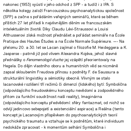
nakonec (1953) vyústí v jeho odchod z SPP - a tudíž i z IPA. S
několika kolegy založí Francouzskou psychoanalytickou společnost
(SFP) a začne s pořádáním veřejných seminářů, které se během
příštích 27 let přiřadí k nejvlivnějším děním ve francouzském
intelektuálním životě. Díky Claudu Lévi-Straussovi a Louisi
Althusserovi získá možnost přednášet a pořádat semináře na École
Pratique des Hautes Études a na École Normale Supérieure. —- Na
přelomu 20. a 30. let se Lacan zajímal o filozofie M. Heideggera a K.
Jasperse - patrně již pod vlivem Alexandra Kojéva, jehož slavné
přednášky o
Fenomenologii ducha
jej vzápětí přeorientovaly na
Hegela. Do dějin vlastního oboru a humanitních věd se nicméně
zapsal skloubením Freudova přínosu s podněty F. de Saussura a
strukturální lingvistiky a sémiotiky obecně. Vlivným se stalo
lacanovské rozlišení tří režimů či dimenzí (lidského) bytí: Symbolična
(odpovídajícího freudovskému konceptu nevědomí a zodpovědného
přitom za funkční soudržnost naší reality), Imaginárna
(odpovídajícího konceptu předvědomí: sféry fantazmat, od nichž se
odvíjí jedincovo sebepojetí a existenciální aspirace) a Reálna (tento
koncept je Lacanovým příspěvkem do psychoanalytických teorií
psychického traumatu a vztahuje se k podnětům, které individuum
nedokáže zpracovat - k momentům selhání Symbolična i