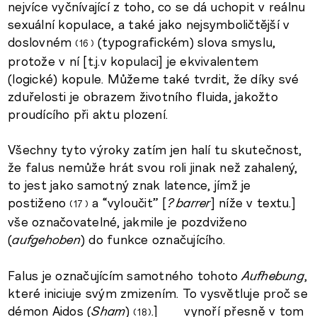
nejvíce vyčnívající z toho, co se dá uchopit v reálnu
sexuální kopulace, a také jako nejsymboličtější v
doslovném
(typografickém) slova smyslu,
16
protože v ní [t.j.v kopulaci] je ekvivalentem
(logické) kopule. Můžeme také tvrdit, že díky své
zduřelosti je obrazem životního fluida, jakožto
proudícího při aktu plození.
Všechny tyto výroky zatím jen halí tu skutečnost,
že falus nemůže hrát svou roli jinak než zahalený,
to jest jako samotný znak latence, jímž je
postiženo
a “vyloučit” [
? barrer
] níže v textu.]
17
vše označovatelné, jakmile je pozdviženo
(
aufgehoben
) do funkce označujícího.
Falus je označujícím samotného tohoto
Aufhebung
,
které iniciuje svým zmizením. To vysvětluje proč se
démon Aidos (
Sham
)
.] vynoří přesně v tom
18