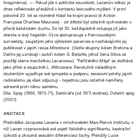
Imaginárna). —- Pokud jde o politické souvislosti, Lacanův odkaz je
dnes reflektován převážně v kontextu levicového myšlení. V první
polovině 20. let se nicméně hlásil ke krajní pravici (k Action
Française Charlese Maurase) - od dětství byl ostatně vychováván v
přísně katolickém duchu. Do let 30. každopádně vstupuje již jako
ateista a levý hegelián. Úzce spolupracuje s francouzskými
surrealisty, zaujatými jeho výkladem paranoie a nechávajícími jej
publikovat v jejich revue
Minotaure
. (Vedle skupiny kolem Bretona a
Daliho jej uznávají i autoři kolem G. Bataille, jehož žena Silvia se
později stane manželkou Lacanovou). “Pařížského Máje” se dočkává
jako přítel a souputník L. Althussera. Revolučně naladěným
studentům vyjadřuje své sympatie a podporu, excesivní polohy jejich
radikalismu jej však odpuzují - nejednou jsou ostatně namířeny
adresně proti němu samému.
Díla: Spisy (1966, 1970-71), Semináře (od 1973 dodnes), Ostatní spisy
(2001).
anotace
Přednáška Jacquese Lacana v mnichovském Max-Planck Institutu, v
níž Lacan rozpracovává své pojetí falického signifikantu, kastrační
úzkosti a zkoumá sexuální diferenciaci touhy. Přeložily Lucie