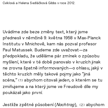
Cviklová a Helena Sedláčková Gibbs v roce 2012.
Uvádíme zde beze změny text, který jsme
přednesli v němčině 9. května 1958 v Max-Planck
Institutu v Mnichově, kam nás pozval profesor
Paul Matussek. Budeme zde uvažovat—za
předpokladu, že uděláme pár zmínek o způsobu
myšlení, které v té době panovalo v kruzích jinak
ne zrovna špatně informovaných—o ohlasu, jaký v
těchto kruzích měly takové pojmy jako “jiná
scéna,”
abychom citovali jeden, o kterém se tu
1
zmiňujeme a na který jsme ve Freudově díle my
poukázali jako první.
Jestliže zpětné působení (
Nachtrag
),
abychom
2