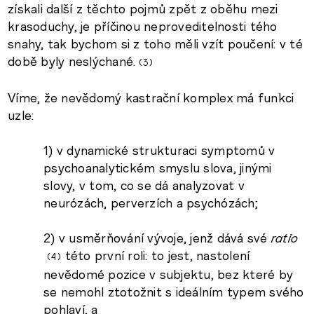
získali další z těchto pojmů zpět z oběhu mezi
krasoduchy, je příčinou neproveditelnosti tého
snahy, tak bychom si z toho měli vzít poučení: v té
době byly neslýchané.
3
Víme, že nevědomý kastrační komplex má funkci
uzle:
1) v dynamické strukturaci symptomů v
psychoanalytickém smyslu slova, jinými
slovy, v tom, co se dá analyzovat v
neurózách, perverzích a psychózách;
2) v usměrňování vývoje, jenž dává své
ratio
této první roli: to jest, nastolení
4
nevědomé pozice v subjektu, bez které by
se nemohl ztotožnit s ideálním typem svého
pohlaví, a