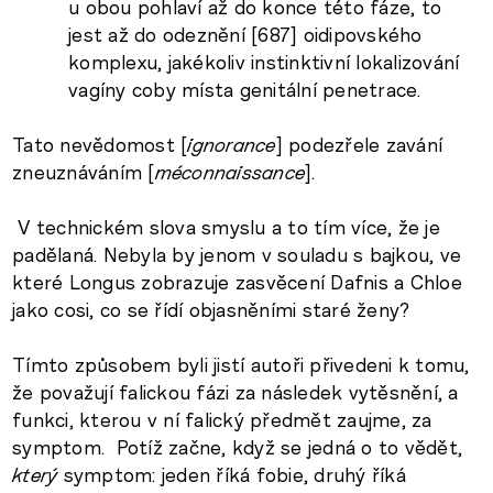
u obou pohlaví až do konce této fáze, to
jest až do odeznění [687] oidipovského
komplexu, jakékoliv instinktivní lokalizování
vagíny coby místa genitální penetrace.
Tato nevědomost [
ignorance
] podezřele zavání
zneuznáváním [
méconnaissance
].
V technickém slova smyslu a to tím více, že je
padělaná. Nebyla by jenom v souladu s bajkou, ve
které Longus zobrazuje zasvěcení Dafnis a Chloe
jako cosi, co se řídí objasněními staré ženy?
Tímto způsobem byli jistí autoři přivedeni k tomu,
že považují falickou fázi za následek vytěsnění, a
funkci, kterou v ní falický předmět zaujme, za
symptom. Potíž začne, když se jedná o to vědět,
který
symptom: jeden říká fobie, druhý říká