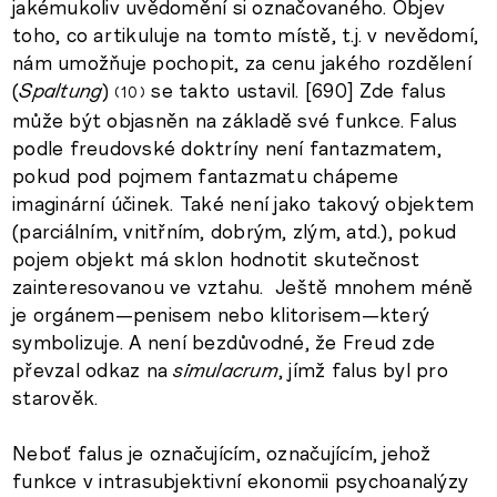
jakémukoliv uvědomění si označovaného. Objev
toho, co artikuluje na tomto místě, t.j. v nevědomí,
nám umožňuje pochopit, za cenu jakého rozdělení
(
Spaltung
)
se takto ustavil. [690] Zde falus
10
může být objasněn na základě své funkce. Falus
podle freudovské doktríny není fantazmatem,
pokud pod pojmem fantazmatu chápeme
imaginární účinek. Také není jako takový objektem
(parciálním, vnitřním, dobrým, zlým, atd.), pokud
pojem objekt má sklon hodnotit skutečnost
zainteresovanou ve vztahu. Ještě mnohem méně
je orgánem—penisem nebo klitorisem—který
symbolizuje. A není bezdůvodné, že Freud zde
převzal odkaz na
simulacrum
, jímž falus byl pro
starověk.
Neboť falus je označujícím, označujícím, jehož
funkce v intrasubjektivní ekonomii psychoanalýzy