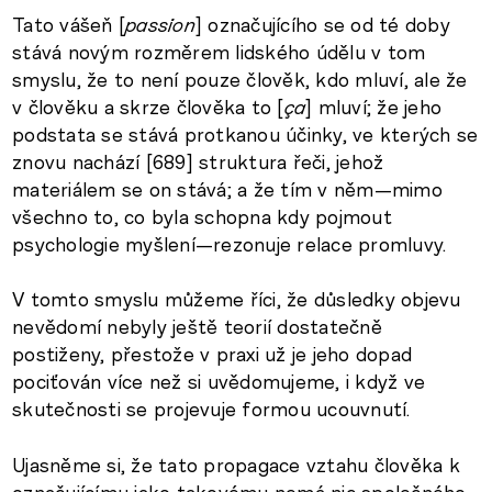
Tato vášeň [
passion
] označujícího se od té doby
stává novým rozměrem lidského údělu v tom
smyslu, že to není pouze člověk, kdo mluví, ale že
v člověku a skrze člověka to [
ça
] mluví; že jeho
podstata se stává protkanou účinky, ve kterých se
znovu nachází [689] struktura řeči, jehož
materiálem se on stává; a že tím v něm—mimo
všechno to, co byla schopna kdy pojmout
psychologie myšlení—rezonuje relace promluvy.
V tomto smyslu můžeme říci, že důsledky objevu
nevědomí nebyly ještě teorií dostatečně
postiženy, přestože v praxi už je jeho dopad
pociťován více než si uvědomujeme, i když ve
skutečnosti se projevuje formou ucouvnutí.
Ujasněme si, že tato propagace vztahu člověka k
označujícímu jako takovému nemá nic společného