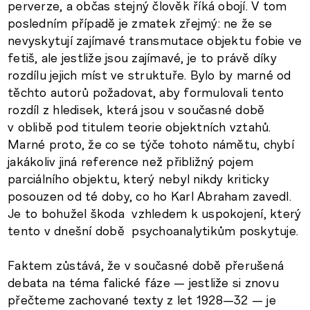
perverze, a občas stejný člověk říká obojí. V tom
posledním případě je zmatek zřejmý: ne že se
nevyskytují zajímavé transmutace objektu fobie ve
fetiš, ale jestliže jsou zajímavé, je to právě díky
rozdílu jejich míst ve struktuře. Bylo by marné od
těchto autorů požadovat, aby formulovali tento
rozdíl z hledisek, která jsou v současné době
v oblibě pod titulem teorie objektních vztahů.
Marné proto, že co se týče tohoto námětu, chybí
jakákoliv jiná reference než přibližný pojem
parciálního objektu, který nebyl nikdy kriticky
posouzen od té doby, co ho Karl Abraham zavedl.
Je to bohužel škoda vzhledem k uspokojení, který
tento v dnešní době psychoanalytikům poskytuje.
Faktem zůstává, že v současné době přerušená
debata na téma falické fáze — jestliže si znovu
přečteme zachované texty z let 1928—32 — je