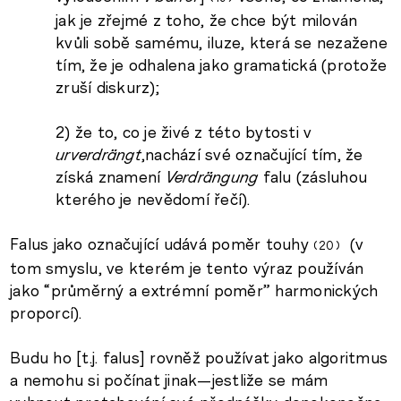
jak je zřejmé z toho, že chce být milován
kvůli sobě samému, iluze, která se nezažene
tím, že je odhalena jako gramatická (protože
zruší diskurz);
2) že to, co je živé z této bytosti v
urverdrängt
,nachází své označující tím, že
získá znamení
Verdrängung
falu (zásluhou
kterého je nevědomí řečí).
Falus jako označující udává poměr touhy
(v
20
tom smyslu, ve kterém je tento výraz používán
jako “průměrný a extrémní poměr” harmonických
proporcí).
Budu ho [t.j. falus] rovněž používat jako algoritmus
a nemohu si počínat jinak—jestliže se mám