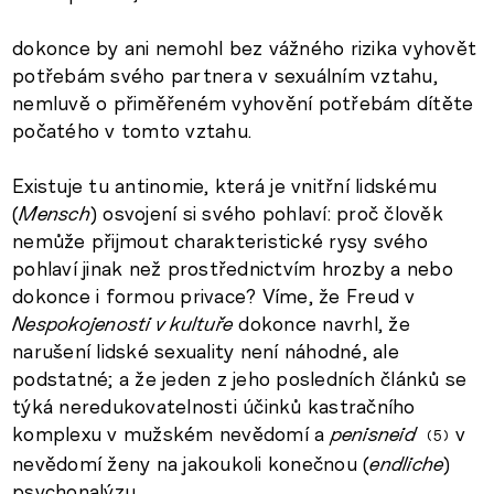
dokonce by ani nemohl bez vážného rizika vyhovět
potřebám svého partnera v sexuálním vztahu,
nemluvě o přiměřeném vyhovění potřebám dítěte
počatého v tomto vztahu.
Existuje tu antinomie, která je vnitřní lidskému
(
Mensch
) osvojení si svého pohlaví: proč člověk
nemůže přijmout charakteristické rysy svého
pohlaví jinak než prostřednictvím hrozby a nebo
dokonce i formou privace? Víme, že Freud v
Nespokojenosti v kultuře
dokonce navrhl, že
narušení lidské sexuality není náhodné, ale
podstatné; a že jeden z jeho posledních článků se
týká neredukovatelnosti účinků kastračního
komplexu v mužském nevědomí a
penisneid
v
5
nevědomí ženy na jakoukoli konečnou (
endliche
)
psychonalýzu.