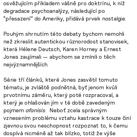
osvěžujícím příkladem vášně pro doktrínu, k níž
degradace psychoanalýzy, následující po
“přesazení” do Ameriky, přidává prvek nostalgie.
Pouhým shrnutím této debaty bychom nemohli
než zkreslit autentickou různorodost stanovisek,
která Hélene Deutsch, Karen Horney a Ernest
Jones zaujímali — abychom se zmínili o těch
nejvýznamnějších.
Série tří článků, které Jones zasvětil tomuto
tématu, je zvláště podnětná, byť jenom kvůli
prvotnímu záměru, který poté rozpracoval, a
který je ohlašován jím v té době zavedeným
pojmem
afanisis
. Neboť zcela správným
vznesením problému vztahu kastrace k touze činí
zjevnou svou neschopnost rozpoznat to, k čemu
dospívá nicméně až tak blízko, totiž že výše