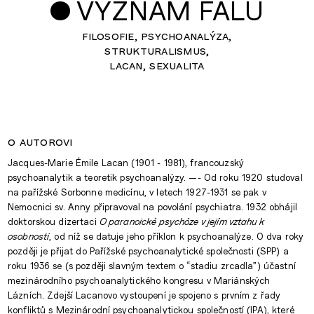
•
VÝZNAM FALU
filosofie
psychoanalýza
strukturalismus
lacan
sexualita
o autorovi
Jacques-Marie Émile Lacan (1901 - 1981), francouzský
psychoanalytik a teoretik psychoanalýzy. —- Od roku 1920 studoval
na pařížské Sorbonne medicínu, v letech 1927-1931 se pak v
Nemocnici sv. Anny připravoval na povolání psychiatra. 1932 obhájil
doktorskou dizertaci
O paranoické psychóze v jejím vztahu k
osobnosti
, od níž se datuje jeho příklon k psychoanalýze. O dva roky
později je přijat do Pařížské psychoanalytické společnosti (SPP) a
roku 1936 se (s později slavným textem o “stadiu zrcadla”) účastní
mezinárodního psychoanalytického kongresu v Mariánských
Lázních. Zdejší Lacanovo vystoupení je spojeno s prvním z řady
konfliktů s Mezinárodní psychoanalytickou společností (IPA), které