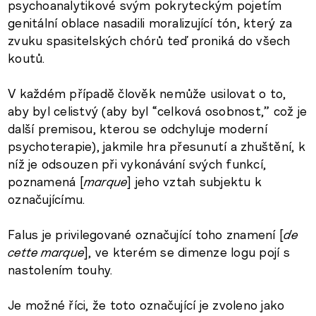
psychoanalytikové svým pokryteckým pojetím
genitální oblace nasadili moralizující tón, který za
zvuku spasitelských chórů teď proniká do všech
koutů.
V každém případě člověk nemůže usilovat o to,
aby byl celistvý (aby byl “celková osobnost,” což je
další premisou, kterou se odchyluje moderní
psychoterapie), jakmile hra přesunutí a zhuštění, k
níž je odsouzen při vykonávání svých funkcí,
poznamená [
marque
] jeho vztah subjektu k
označujícímu.
Falus je privilegované označující toho znamení [
de
cette marque
], ve kterém se dimenze logu pojí s
nastolením touhy.
Je možné říci, že toto označující je zvoleno jako