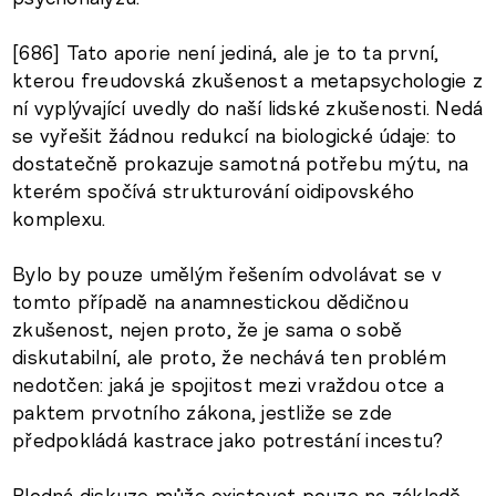
[686] Tato aporie není jediná, ale je to ta první,
kterou freudovská zkušenost a metapsychologie z
ní vyplývající uvedly do naší lidské zkušenosti. Nedá
se vyřešit žádnou redukcí na biologické údaje: to
dostatečně prokazuje samotná potřebu mýtu, na
kterém spočívá strukturování oidipovského
komplexu.
Bylo by pouze umělým řešením odvolávat se v
tomto případě na anamnestickou dědičnou
zkušenost, nejen proto, že je sama o sobě
diskutabilní, ale proto, že nechává ten problém
nedotčen: jaká je spojitost mezi vraždou otce a
paktem prvotního zákona, jestliže se zde
předpokládá kastrace jako potrestání incestu?
Plodná diskuze může existovat pouze na základě