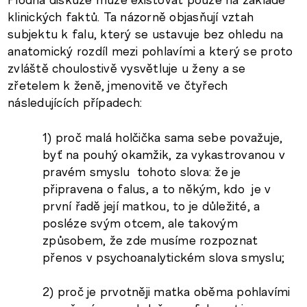
klinických faktů. Ta názorně objasňují vztah
subjektu k falu, který se ustavuje bez ohledu na
anatomický rozdíl mezi pohlavími a který se proto
zvláště choulostivě vysvětluje u ženy a se
zřetelem k ženě, jmenovitě ve čtyřech
následujících případech:
1) proč malá holčička sama sebe považuje,
byť na pouhý okamžik, za vykastrovanou v
pravém smyslu tohoto slova: že je
připravena o falus, a to někým, kdo je v
první řadě její matkou, to je důležité, a
posléze svým otcem, ale takovým
způsobem, že zde musíme rozpoznat
přenos v psychoanalytickém slova smyslu;
2) proč je prvotněji matka oběma pohlavími