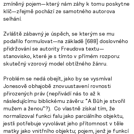
zmíněný pojem—který nám záhy k tomu poskytne
klíč—zřejmě pochází ze samotného autorova
selhání.
Zvláště zábavný je úspěch, se kterým se mu
podařilo formulovat—na základě [688] doslovného
přidržování se autority Freudova textu—
stanovisko, které je s tímto v přímém rozporu:
skutečný vzorový model obtížného žánru.
Problém se nedá obejít, jako by se vysmíval
Jonesově obhajobě znovuustavení rovnosti
přirozených práv (nepřivádí nás to až k
následujícímu biblickému závěru: “A Bůh je stvořil
mužem a ženou”?). Co vlastně získal tím, že
normalizoval funkci falu jako parciálního objektu,
jestli potřebuje vyvolávat jeho přítomnost v těle
matky jako vnitřního objektu; pojem, jenž je funkcí