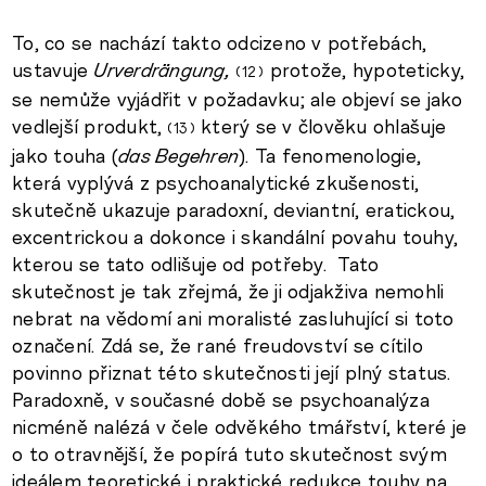
To, co se nachází takto odcizeno v potřebách,
ustavuje
Urverdrängung,
protože, hypoteticky,
12
se nemůže vyjádřit v požadavku; ale objeví se jako
vedlejší produkt,
který se v člověku ohlašuje
13
jako touha (
das Begehren
). Ta fenomenologie,
která vyplývá z psychoanalytické zkušenosti,
skutečně ukazuje paradoxní, deviantní, eratickou,
excentrickou a dokonce i skandální povahu touhy,
kterou se tato odlišuje od potřeby. Tato
skutečnost je tak zřejmá, že ji odjakživa nemohli
nebrat na vědomí ani moralisté zasluhující si toto
označení. Zdá se, že rané freudovství se cítilo
povinno přiznat této skutečnosti její plný status.
Paradoxně, v současné době se psychoanalýza
nicméně nalézá v čele odvěkého tmářství, které je
o to otravnější, že popírá tuto skutečnost svým
ideálem teoretické i praktické redukce touhy na