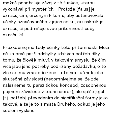
možná poodhaluje závoj z té funkce, kterou
vykonával při mystériích. Protože [falus] je
označujícím, určeným k tomu, aby ustanovovalo
účinky označovaného v jejich celku,
nakolik je
11
označující podmiňuje svou přítomností coby
označující.
Prozkoumejme tedy účinky této přítomnosti. Mezi
ně za prvé patří odchylky lidských potřeb díky
tomu, že člověk mluví, v takovém smyslu, že čím
více jsou jeho potřeby podřízeny požadavku, o to
více se mu vrací odcizené. Toto není účinek jeho
skutečné závislosti (nedomnívejme se, že zde
nalezneme tu parazitickou koncepci, zosobněnou
pojmem závislosti v teorii neuróz), ale spíše jejich
[t.j. potřeb] převedením do signifikační formy jako
takové, a že je to z místa Druhého, odkud je jeho
sdělení vysláno.