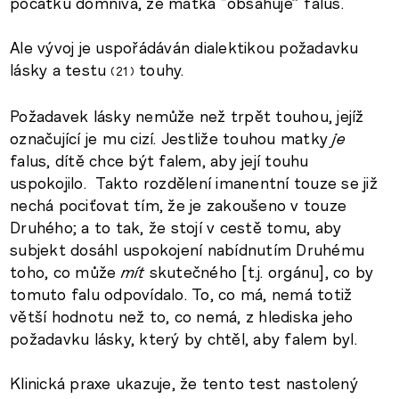
počátku domnívá, že matka “obsahuje” falus.
Ale vývoj je uspořádáván dialektikou požadavku
lásky a testu
touhy.
21
Požadavek lásky nemůže než trpět touhou, jejíž
označující je mu cizí. Jestliže touhou matky
je
falus, dítě chce být falem, aby její touhu
uspokojilo. Takto rozdělení imanentní touze se již
nechá pociťovat tím, že je zakoušeno v touze
Druhého; a to tak, že stojí v cestě tomu, aby
subjekt dosáhl uspokojení nabídnutím Druhému
toho, co může
mít
skutečného [t.j. orgánu], co by
tomuto falu odpovídalo. To, co má, nemá totiž
větší hodnotu než to, co nemá, z hlediska jeho
požadavku lásky, který by chtěl, aby falem byl.
Klinická praxe ukazuje, že tento test nastolený