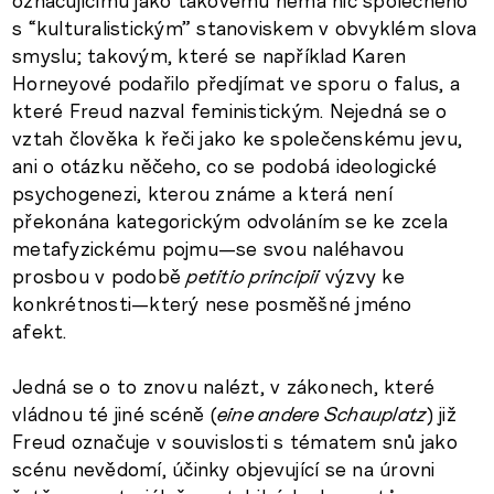
s “kulturalistickým” stanoviskem v obvyklém slova
smyslu; takovým, které se například Karen
Horneyové podařilo předjímat ve sporu o falus, a
které Freud nazval feministickým. Nejedná se o
vztah člověka k řeči jako ke společenskému jevu,
ani o otázku něčeho, co se podobá ideologické
psychogenezi, kterou známe a která není
překonána kategorickým odvoláním se ke zcela
metafyzickému pojmu—se svou naléhavou
prosbou v podobě
petitio principii
výzvy ke
konkrétnosti—který nese posměšné jméno
afekt.
Jedná se o to znovu nalézt, v zákonech, které
vládnou té jiné scéně (
eine andere Schauplatz
) již
Freud označuje v souvislosti s tématem snů jako
scénu nevědomí, účinky objevující se na úrovni