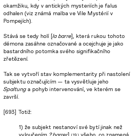
okamžiku, kdy v antických mysteriích je falus
odhalen (viz známá malba ve Vile Mystérií v
Pompejích).
Stává se tedy holí [
la barre
], která rukou tohoto
démona zasáhne označované a ocejchuje je jako
bastardního potomka svého signifikačního
zřetězení.
Tak se vytvoří stav komplementarity při nastolení
subjektu označujícím — ta vysvětluje jeho
Spaltung
a pohyb intervenování, ve kterém se
završí.
[693] Totiž:
1) že subjekt nestanoví své bytí jinak než
vyloučením
? barrer
]
všeho, co znamená,
19