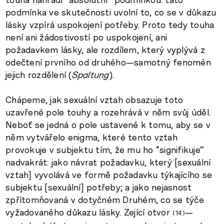
podmínka ve skutečnosti uvolní to, co se v důkazu
lásky vzpírá uspokojení potřeby. Proto tedy touha
není ani žádostivostí po uspokojení, ani
požadavkem lásky, ale rozdílem, který vyplývá z
odečtení prvního od druhého—samotný fenomén
jejich rozdělení (
Spaltung
).
Chápeme, jak sexuální vztah obsazuje toto
uzavřené pole touhy a rozehrává v něm svůj úděl.
Neboť se jedná o pole ustavené k tomu, aby se v
něm vytvářelo enigma, které tento vztah
provokuje v subjektu tím, že mu ho “signifikuje”
nadvakrát: jako návrat požadavku, který [sexuální
vztah] vyvolává ve formě požadavku týkajícího se
subjektu [sexuální] potřeby; a jako nejasnost
zpřítomňovaná v dotyčném Druhém, co se týče
vyžadovaného důkazu lásky. Zející otvor
—
14