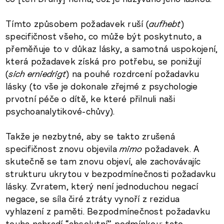
Tímto způsobem požadavek ruší (
aufhebt
)
specifičnost všeho, co může být poskytnuto, a
přeměňuje to v důkaz lásky, a samotná uspokojení,
která požadavek získá pro potřebu, se ponižují
(
sich erniedrigt
) na pouhé rozdrcení požadavku
lásky (to vše je dokonale zřejmé z psychologie
prvotní péče o dítě, ke které přilnuli naši
psychoanalytikové-chůvy).
Takže je nezbytné, aby se takto zrušená
specifičnost znovu objevila
mimo
požadavek. A
skutečně se tam znovu objeví, ale zachovávajíc
strukturu ukrytou v bezpodmínečnosti požadavku
lásky. Zvratem, který není jednoduchou negací
negace, se síla čiré ztráty vynoří z rezidua
vyhlazení z paměti. Bezpodmínečnost požadavku
touha nahradí “absolutní” podmínkou: tato