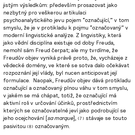
jistým výsledkům: především prosazovat jako
nezbytný pro veškerou artikulaci
psychoanalytického jevu pojem “označující,” v tom
smyslu, že je v protikladu k pojmu “označovaný” v
moderní lingvistické analýze. Z lingvistiky, která
jako vědní disciplína existuje od doby Freuda,
nemohl sám Freud čerpat; ale my tvrdíme, že
Freudův objev vyniká právě proto, že, vycházeje z
vědecké domény, ve které se sotva dalo očekávat
rozpoznání její vlády, byl nucen anticipovat její
formulace. Naopak, Freudův objev dává protikladu
označující a označovaný plnou váhu v tom smyslu,
v jakém se má chápat, totiž, že označující má
aktivní roli v určování účinků, prostřednictvím
kterých se označovatelné jeví jako podrobující se
jeho ocejchování [
sa marque
],
stávaje se touto
7
pasivitou
označovaným.
8