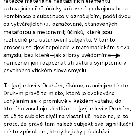
řetězce materiálně nestabilních elementů
ustavujícího řeč: účinky určované podvojnou hrou
kombinace a substituce v označujícím, podél dvou
os vytvářejících
označované, stanovených
9
metaforou a metonymií; účinků, které jsou
rozhodné pro ustanovení subjektu. V tomto
procesu se zjeví topologie v matematickém slova
smyslu, bez které—jak si brzy uvědomíme—je
nemožné i jen rozpoznat strukturu symptomu v
psychoanalytickém slova smyslu.
To [
ça
] mluví v Druhém, říkáme, označujíce tímto
Druhým právě to místo, které je evokováno
uchýlením se k promluvě v každém vztahu, do
kterého zasahuje. Jestliže to [
ça
] mluví v Druhém,
ať už to subjekt slyší na vlastní uši nebo ne, je to
proto, že právě tam nalézá subjekt své signifikační
místo způsobem, který logicky předchází