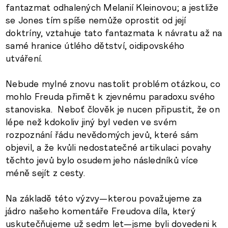
fantazmat odhalených Melanií Kleinovou; a jestliže
se Jones tím spíše nemůže oprostit od její
doktríny, vztahuje tato fantazmata k návratu až na
samé hranice útlého dětství, oidipovského
utváření.
Nebude mylné znovu nastolit problém otázkou, co
mohlo Freuda přimět k zjevnému paradoxu svého
stanoviska. Neboť člověk je nucen připustit, že on
lépe než kdokoliv jiný byl veden ve svém
rozpoznání řádu nevědomých jevů, které sám
objevil, a že kvůli nedostatečné artikulaci povahy
těchto jevů bylo osudem jeho následníků více
méně sejít z cesty.
Na základě této výzvy—kterou považujeme za
jádro našeho komentáře Freudova díla, který
uskutečňujeme už sedm let—jsme byli dovedeni k