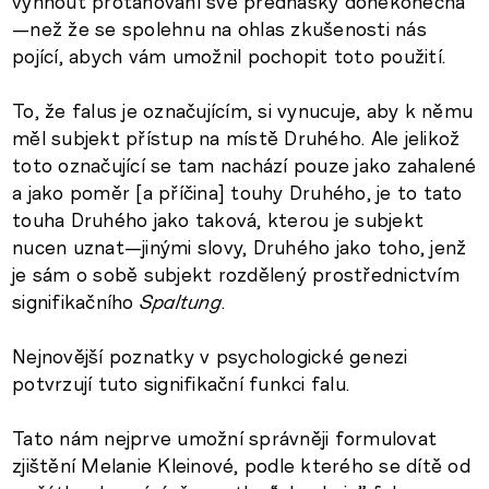
vyhnout protahování své přednášky donekonečna
—než že se spolehnu na ohlas zkušenosti nás
pojící, abych vám umožnil pochopit toto použití.
To, že falus je označujícím, si vynucuje, aby k němu
měl subjekt přístup na místě Druhého. Ale jelikož
toto označující se tam nachází pouze jako zahalené
a jako poměr [a příčina] touhy Druhého, je to tato
touha Druhého jako taková, kterou je subjekt
nucen uznat—jinými slovy, Druhého jako toho, jenž
je sám o sobě subjekt rozdělený prostřednictvím
signifikačního
Spaltung
.
Nejnovější poznatky v psychologické genezi
potvrzují tuto signifikační funkci falu.
Tato nám nejprve umožní správněji formulovat
zjištění Melanie Kleinové, podle kterého se dítě od