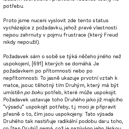
potřebu.
Proto jsme nuceni vyslovit zde tento status
vycházejíce z požadavku, jehož pravé vlastnosti
nejsou zahrnuty v pojmu frustrace (který Freud
nikdy nepoužil).
Požadavek sám o sobě se týká něčeho jiného než
uspokojení, [691] kterých se domáhá. Je
požadavkem po přítomnosti nebo po
nepřítomnosti. To jasně ukazuje prvotní vztah k
matce, jsouc těhotný tím Druhým, který má být
umístěn
po boku
potřeb, které může uspokojit.
Požadavek ustavuje toho Druhého jako již majícího
“výsadu” uspokojit potřeby, t.j. moci je připravit
přesně o to, čím jsou uspokojeny. Tato výsada
Druhého tak nastiňuje radikální podobu daru toho,
co [ten Druhý] nemá, což je nazýváno jeho láskou.