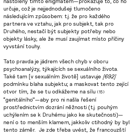
nastolený tímto enigmatem—prokazuje to, co ho
určuje, což je nejjednodušeji tlumočeno
následujícím způsobem: t.j. že pro každého
partnera ve vztahu, jak pro subjekt, tak pro
Druhého, nestačí být subjekty potřeby nebo
objekty lásky, ale že musí zaujímat místo příčiny
vyvstání touhy.
Tato pravda je jádrem všech chyb v oboru
psychoanalýzy, týkajících se sexuálního života.
Také tam [v sexuálním životě] ustavuje
[692]
podmínku blaha subjektu; a maskovat tento zející
otvor tím, že se tu odkážeme na sílu
15
“genitálního”—aby pro ni našla řešení
prostřednictvím dozrání něžnosti (t.j. pouhým
uchýlením se k Druhému jako ke skutečnosti)—
není o to menším klamem, jakkoliv ctihodný by byl
tento záměr. Je zde třeba uvést, že francouzští