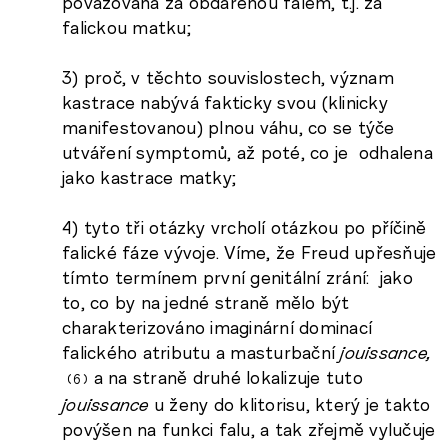
považována za obdařenou falem, t.j. za
falickou matku;
3) proč, v těchto souvislostech, význam
kastrace nabývá fakticky svou (klinicky
manifestovanou) plnou váhu, co se týče
utváření symptomů, až poté, co je odhalena
jako kastrace matky;
4) tyto tři otázky vrcholí otázkou po příčině
falické fáze vývoje. Víme, že Freud upřesňuje
tímto termínem první genitální zrání: jako
to, co by na jedné straně mělo být
charakterizováno imaginární dominací
falického atributu a masturbační
jouissance,
a na straně druhé lokalizuje tuto
6
jouissance
u ženy do klitorisu, který je takto
povýšen na funkci falu, a tak zřejmě vylučuje