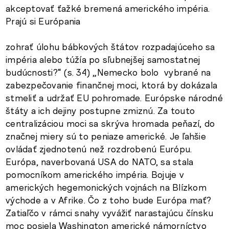
akceptovať ťažké bremená amerického impéria.
Prajú si Európania
zohrať úlohu bábkových štátov rozpadajúceho sa
impéria alebo túžía po sľubnejšej samostatnej
budúcnosti?“ (s. 34) „Nemecko bolo vybrané na
zabezpečovanie finančnej moci, ktorá by dokázala
stmeliť a udržať EU pohromade. Európske národné
štáty a ich dejiny postupne zmiznú. Za touto
centralizáciou moci sa skrýva hromada peňazí, do
značnej miery sú to peniaze americké. Je ľahšie
ovládať zjednotenú než rozdrobenú Európu.
Európa, naverbovaná USA do NATO, sa stala
pomocníkom amerického impéria. Bojuje v
amerických hegemonických vojnách na Blízkom
východe a v Afrike. Čo z toho bude Európa mať?
Zatiaľčo v rámci snahy vyvážiť narastajúcu čínsku
moc posiela Washington americké námorníctvo