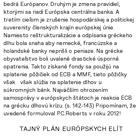
bedrá Európanov. Druhým je zmena pravidiel,
ktorými sa riadi Európska centrálna banka. A
tretím cieľom je zrušenie hospodárskej a politickej
suverenity členských krajín európskej únie.
Namiesto reštrukturalizácie a odpísania gréckeho
dlhu bola snaha aby nemecké, francúzske a
holandské banky neprišli o peniaze. Na grécke
obyvateľstvo boli uvalené drastické úsporné
opatrenia. Takto získané fondy sa použijú na
splatenie pôžičiek od ECB a MMF, tieto pôžičky
však však slúžia na splatenie dlhov u
súkromných bánk. Najväčším ohrozením
samosprávy v európskych štátoch je reakcia ECB
na grécku dlhovú krízu. (s. 142-143) Pripomínam, že
uvedené formuloval P.C.Roberts v roku 2012!
TAJNÝ PLÁN EURÓPSKYCH ELÍT