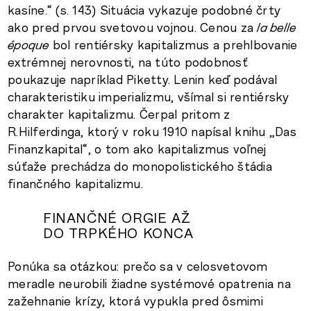
kasíne.“ (s. 143) Situácia vykazuje podobné črty
ako pred prvou svetovou vojnou. Cenou za
la belle
époque
bol rentiérsky kapitalizmus a prehlbovanie
extrémnej nerovnosti, na túto podobnosť
poukazuje napríklad Piketty. Lenin keď podával
charakteristiku imperializmu, všímal si rentiérsky
charakter kapitalizmu. Čerpal pritom z
R.Hilferdinga, ktorý v roku 1910 napísal knihu „Das
Finanzkapital“, o tom ako kapitalizmus voľnej
súťaže prechádza do monopolistického štádia
finančného kapitalizmu.
FINANČNÉ ORGIE AŽ
DO TRPKÉHO KONCA
Ponúka sa otázkou: prečo sa v celosvetovom
meradle neurobili žiadne systémové opatrenia na
zažehnanie krízy, ktorá vypukla pred ôsmimi