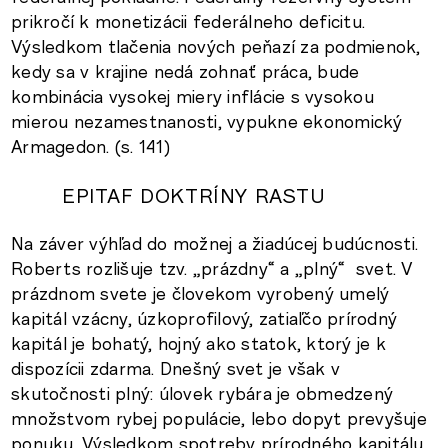
prikročí k monetizácii federálneho deficitu.
Výsledkom tlačenia nových peňazí za podmienok,
kedy sa v krajine nedá zohnať práca, bude
kombinácia vysokej miery inflácie s vysokou
mierou nezamestnanosti, vypukne ekonomický
Armagedon. (s. 141)
EPITAF DOKTRÍNY RASTU
Na záver výhľad do možnej a žiadúcej budúcnosti.
Roberts rozlišuje tzv. „prázdny“ a „plný“ svet. V
prázdnom svete je človekom vyrobený umelý
kapitál vzácny, úzkoprofilový, zatiaľčo prírodný
kapitál je bohatý, hojný ako statok, ktorý je k
dispozícii zdarma. Dnešný svet je však v
skutočnosti plný: úlovek rybára je obmedzený
množstvom rybej populácie, lebo dopyt prevyšuje
ponuku. Výsledkom spotreby prírodného kapitálu