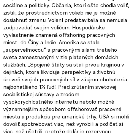
sociálne a politicky. Občania, ktorí ešte chodia voliť,
zistili, že prostredníctvom volieb nie je možné
dosiahnuť zmenu. Volení predstavitelia sa nemusia
zodpovedať svojim voličom. Hospodárske
vyvlastnenie znamená offshoring pracovných
miest do Číny a Indie. Amerika sa stala
„superveľmocou“ s pracovnými silami tretieho
sveta zamestnanými v zle platených domácich
službách. „Spojené štáty sa stali prvou krajinou v
dejinách, ktorá likviduje perspektívy a životnú
úroveň svojich pracovných síl v záujmu obohatenia
najbohatšieho 1% ľudí. Pred zrútením svetovej
socialistickej sústavy a zrodom
vysokorýchlostného internetu nebolo možné
významnejším spôsobom offshorovať pracovné
miesta a produkciu pre americké trhy. USA si mohli
dovoliť spotrebovať viac, než vyrobili a požičať si
viac, než ušetrili, pretože dolár je rezervnou