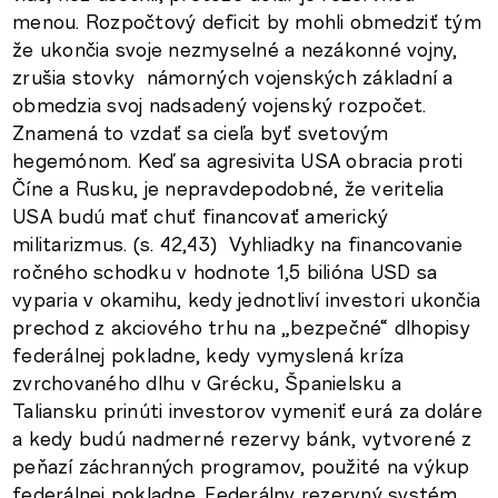
menou. Rozpočtový deficit by mohli obmedziť tým
že ukončia svoje nezmyselné a nezákonné vojny,
zrušia stovky námorných vojenských základní a
obmedzia svoj nadsadený vojenský rozpočet.
Znamená to vzdať sa cieľa byť svetovým
hegemónom. Keď sa agresivita USA obracia proti
Číne a Rusku, je nepravdepodobné, že veritelia
USA budú mať chuť financovať americký
militarizmus. (s. 42,43) Vyhliadky na financovanie
ročného schodku v hodnote 1,5 bilióna USD sa
vyparia v okamihu, kedy jednotliví investori ukončia
prechod z akciového trhu na „bezpečné“ dlhopisy
federálnej pokladne, kedy vymyslená kríza
zvrchovaného dlhu v Grécku, Španielsku a
Taliansku prinúti investorov vymeniť eurá za doláre
a kedy budú nadmerné rezervy bánk, vytvorené z
peňazí záchranných programov, použité na výkup
federálnej pokladne. Federálny rezervný systém