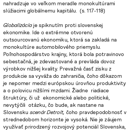
nahradzuje vo veľkom meradle monokultúrami
slúžiacimi globálnemu kapitálu. (s. 117-118)
Globalizácia
je spiknutím proti slovenskej
ekonomike. Ide o extrémne otvorenú
outsourcovanú ekonomiku, ktorá sa zakladá na
monokultúre automobilového priemyslu.
Poľnohospodárstvo krajiny, ktorá bola potravinovo
sebestačná, je zdevastované a prevláda dovoz
výrobkov nižšej kvality. Prevažná časť zisku z
produkcie sa vyváža do zahraničia, čoho dôkazom
je nepomer medzi európskou úrovňou produktivity
a o polovicu nižšími mzdami. Žiadne riadiace
štruktúry, či už ekonomické alebo politické,
nevytýčili otázku, čo bude, ak nastane na
Slovensku
scenár Detroit,
čoho pravdepodobnosť v
strednedobom horizonte je vysoká. Nie je záujem
využívať prirodzený rozvojový potenciál Slovenska,