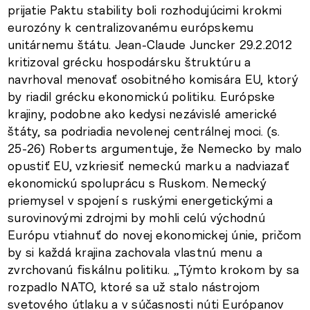
prijatie Paktu stability boli rozhodujúcimi krokmi
eurozóny k centralizovanému európskemu
unitárnemu štátu. Jean-Claude Juncker 29.2.2012
kritizoval grécku hospodársku štruktúru a
navrhoval menovať osobitného komisára EU, ktorý
by riadil grécku ekonomickú politiku. Európske
krajiny, podobne ako kedysi nezávislé americké
štáty, sa podriadia nevolenej centrálnej moci. (s.
25-26) Roberts argumentuje, že Nemecko by malo
opustiť EU, vzkriesiť nemeckú marku a nadviazať
ekonomickú spoluprácu s Ruskom. Nemecký
priemysel v spojení s ruskými energetickými a
surovinovými zdrojmi by mohli celú východnú
Európu vtiahnuť do novej ekonomickej únie, pričom
by si každá krajina zachovala vlastnú menu a
zvrchovanú fiskálnu politiku. „Týmto krokom by sa
rozpadlo NATO, ktoré sa už stalo nástrojom
svetového útlaku a v súčasnosti núti Európanov