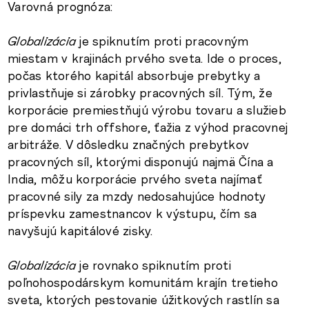
Varovná prognóza:
Globalizácia
je spiknutím proti pracovným
miestam v krajinách prvého sveta. Ide o proces,
počas ktorého kapitál absorbuje prebytky a
privlastňuje si zárobky pracovných síl. Tým, že
korporácie premiestňujú výrobu tovaru a služieb
pre domáci trh offshore, ťažia z výhod pracovnej
arbitráže. V dôsledku značných prebytkov
pracovných síl, ktorými disponujú najmä Čína a
India, môžu korporácie prvého sveta najímať
pracovné sily za mzdy nedosahujúce hodnoty
príspevku zamestnancov k výstupu, čím sa
navyšujú kapitálové zisky.
Globalizácia
je rovnako spiknutím proti
poľnohospodárskym komunitám krajín tretieho
sveta, ktorých pestovanie úžitkových rastlín sa