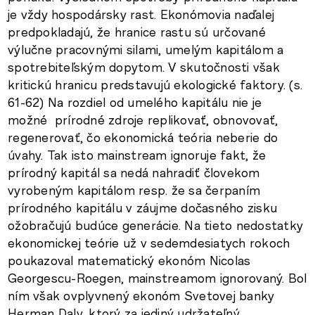
je vždy hospodársky rast. Ekonómovia naďalej
predpokladajú, že hranice rastu sú určované
výlučne pracovnými silami, umelým kapitálom a
spotrebiteľským dopytom. V skutočnosti však
kritickú hranicu predstavujú ekologické faktory. (s.
61-62) Na rozdiel od umelého kapitálu nie je
možné prírodné zdroje replikovať, obnovovať,
regenerovať, čo ekonomická teória neberie do
úvahy. Tak isto mainstream ignoruje fakt, že
prírodný kapitál sa nedá nahradiť človekom
vyrobeným kapitálom resp. že sa čerpaním
prírodného kapitálu v záujme dočasného zisku
ožobračujú budúce generácie. Na tieto nedostatky
ekonomickej teórie už v sedemdesiatych rokoch
poukazoval matematický ekonóm Nicolas
Georgescu-Roegen, mainstreamom ignorovaný. Bol
ním však ovplyvnený ekonóm Svetovej banky
Herman Daly, ktorý za jediný udržateľný