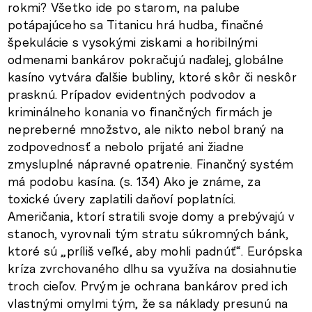
rokmi? Všetko ide po starom, na palube
potápajúceho sa Titanicu hrá hudba, finačné
špekulácie s vysokými ziskami a horibilnými
odmenami bankárov pokračujú naďalej, globálne
kasíno vytvára ďalšie bubliny, ktoré skôr či neskôr
prasknú. Prípadov evidentných podvodov a
kriminálneho konania vo finančných firmách je
nepreberné množstvo, ale nikto nebol braný na
zodpovednosť a nebolo prijaté ani žiadne
zmysluplné nápravné opatrenie. Finančný systém
má podobu kasína. (s. 134) Ako je známe, za
toxické úvery zaplatili daňoví poplatníci.
Američania, ktorí stratili svoje domy a prebývajú v
stanoch, vyrovnali tým stratu súkromných bánk,
ktoré sú „príliš veľké, aby mohli padnúť“. Európska
kríza zvrchovaného dlhu sa využíva na dosiahnutie
troch cieľov. Prvým je ochrana bankárov pred ich
vlastnými omylmi tým, že sa náklady presunú na