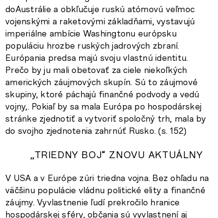
doAustrálie a obkľučuje ruskú atómovú veľmoc
vojenskými a raketovými základňami, vystavujú
imperiálne ambície Washingtonu európsku
populáciu hrozbe ruských jadrových zbraní.
Európania predsa majú svoju vlastnú identitu.
Prečo by ju mali obetovať za ciele niekoľkých
amerických záujmových skupín. Sú to záujmové
skupiny, ktoré páchajú finančné podvody a vedú
vojny,. Pokiaľ by sa mala Európa po hospodárskej
stránke zjednotiť a vytvoriť spoločný trh, mala by
do svojho zjednotenia zahrnúť Rusko. (s. 152)
„TRIEDNY BOJ“ ZNOVU AKTUÁLNY
V USA a v Európe zúri triedna vojna. Bez ohľadu na
väčšinu populácie vládnu politické elity a finančné
záujmy. Vyvlastnenie ľudí prekročilo hranice
hospodárskej sféry, občania sú vyvlastnení aj