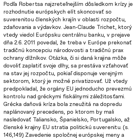
Podľa Robertsa najzreteľnejším dôsledkom krízy je
rozhodnutie európskych elít skoncovať so
suverenitou členských krajín v oblasti rozpočtu,
zdaňovania a výdavkov. Jean-Claude Trichet, ktorý
vtedy viedol Európsku centrálnu banku, v prejave
dňa 2.6. 2011 povedal, že treba v Európe prekonať
tradičnú koncepciu národovosti a tradičnú prax
ochrany dlžníkov. Otázka, či si daná krajina môže
dovoliť zaplatiť svoje dlhy, sa prestáva vzťahovať
na stav jej rozpočtu, pokiaľ disponuje verejným
sektorom, ktorý je možné privatizovať. Už vtedy
predpokladal, že orgány EU jednoducho prevezmú
kontrolu nad gréckymi fiskálnymi záležitosťami.
Grécka daňová kríza bola zneužitá na dopredu
naplánovaný precedens, po ktorom by mali
nasledovať Taliansko, Španielsko, Portugalsko, až
členské krajiny EU stratia politickú suverenitu. (s.
146,149) Zavedenie spoločnej európskej meny a