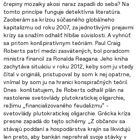
črepiny mozaiky akosi naraz zapadli do seba? Na
tomto princípe funguje detektívna literatúra.
Zaoberám sa krízou súčasného globálneho
kapitalizmu od roku 2007, za jednotlivými prejavmi
krízy sa snažím odhaliť hlbšie súvislosti. A vyhnúť
sa pritom konšpiratívnym teóriám. Paul Craig
Roberts patrí medzi zasvätených, bol poradcom
ministra financií za Ronalda Reagana. Jeho kniha
zachytáva situáciu v roku 2012, keby som ju vtedy
čítal v origináli, pristupoval by som k nej opatrne,
vnímal by som ju na hranici konspiračných teórií.
Dnes konštatujem, že Roberts odhalil plán na
nastolenie svetovlády plutokratickej oligarchie,
režimu „financializovaného feudalizmu“ -
svetovlády plutokratickej oligarchie. Grécka kríza
presne zapadá do tejto schémy. „Z občanov sa
stávajú poddaní a hospodárstva krajín sa likvidujú
len preto, aby bankári neprehrali svoje stávky v