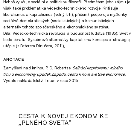
Hohoš vyučuje sociální a politickou filozofii. Předmětem jeho zájmu je
však také problematika vědecko-technického rozvoje. Kritizuje
liberalismus a kapitalismus (volný trh), přičemž podporuje myšlenky
sociálně-demokratických (socialistických) a komunistických
alternativ tohoto společenského a ekonomického systému.
Díla: Vedecko-technická revolúcia a budúcnosť ľudstva (1985); Svet v
bode obratu: Systémové alternatívy kapitalizmu koncepcie, stratégie,
utópie (s Peterem Dinušem, 2011),
anotace
Zamyšlení nad knihou P. C. Robertse:
Selhání kapitalismu volného
trhu a ekonomický úpadek Západu: cesta k nové světové ekonomice.
Vydalo nakladatelství Triton v roce 2015.
CESTA K NOVEJ EKONOMIKE
„PLNÉHO SVETA“