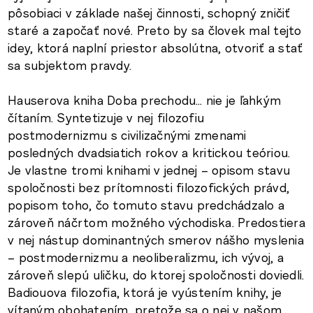
pôsobiaci v základe našej činnosti, schopný zničiť
staré a započať nové. Preto by sa človek mal tejto
idey, ktorá naplní priestor absolútna, otvoriť a stať
sa subjektom pravdy.
Hauserova kniha Doba prechodu… nie je ľahkým
čítaním. Syntetizuje v nej filozofiu
postmodernizmu s civilizačnými zmenami
posledných dvadsiatich rokov a kritickou teóriou.
Je vlastne tromi knihami v jednej – opisom stavu
spoločnosti bez prítomnosti filozofických právd,
popisom toho, čo tomuto stavu predchádzalo a
zároveň náčrtom možného východiska. Predostiera
v nej nástup dominantných smerov nášho myslenia
– postmodernizmu a neoliberalizmu, ich vývoj, a
zároveň slepú uličku, do ktorej spoločnosti doviedli.
Badiouova filozofia, ktorá je vyústením knihy, je
vítaným obohatením, pretože sa o nej v našom