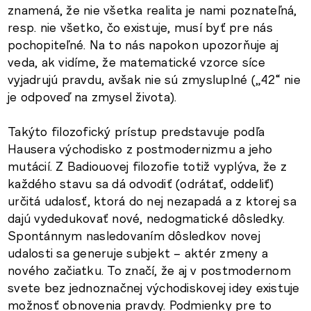
znamená, že nie všetka realita je nami poznateľná,
resp. nie všetko, čo existuje, musí byť pre nás
pochopiteľné. Na to nás napokon upozorňuje aj
veda, ak vidíme, že matematické vzorce síce
vyjadrujú pravdu, avšak nie sú zmysluplné („42“ nie
je odpoveď na zmysel života).
Takýto filozofický prístup predstavuje podľa
Hausera východisko z postmodernizmu a jeho
mutácií. Z Badiouovej filozofie totiž vyplýva, že z
každého stavu sa dá odvodiť (odrátať, oddeliť)
určitá udalosť, ktorá do nej nezapadá a z ktorej sa
dajú vydedukovať nové, nedogmatické dôsledky.
Spontánnym nasledovaním dôsledkov novej
udalosti sa generuje subjekt – aktér zmeny a
nového začiatku. To značí, že aj v postmodernom
svete bez jednoznačnej východiskovej idey existuje
možnosť obnovenia pravdy. Podmienky pre to