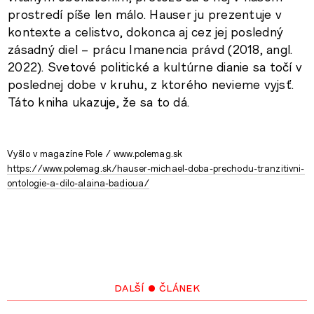
prostredí píše len málo. Hauser ju prezentuje v
kontexte a celistvo, dokonca aj cez jej posledný
zásadný diel – prácu Imanencia právd (2018, angl.
2022). Svetové politické a kultúrne dianie sa točí v
poslednej dobe v kruhu, z ktorého nevieme vyjsť.
Táto kniha ukazuje, že sa to dá.
Vyšlo v magazíne Pole / www.polemag.sk
https://www.polemag.sk/hauser-michael-doba-prechodu-tranzitivni-
ontologie-a-dilo-alaina-badioua/
další • článek