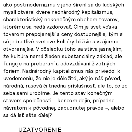
ako postmodernizmu v jeho šírení sa do ľudských
myslí otváral dvere nadnárodný kapitalizmus,
charakteristický nekonečným obehom tovarov,
ktorému sa nedá vzdorovať. Čím je svet vďaka
tovarom prepojenejší a ceny dostupnejšie, tým si
sú jednotlivé svetové kultúry bližšie a vzájomne
otvorenejšie. V dôsledku toho sa stáva jasnejším,
že kultúra nemá žiaden substanciálny základ, ale
funguje na preberaní a odovzdávaní životných
foriem. Nadnárodný kapitalizmus nás priviedol k
uvedomeniu, že nie je dôležité, aký je náš pôvod,
národná, rasová či triedna príslušnosť, ale to, čo zo
seba sami urobíme. Je tento stav konečným
stavom spoločnosti – koncom dejín, prípadne
návratom k pôvodnej, zabudnutej pravde –, alebo
sa dá ísť ešte ďalej?
UZATVORENIE