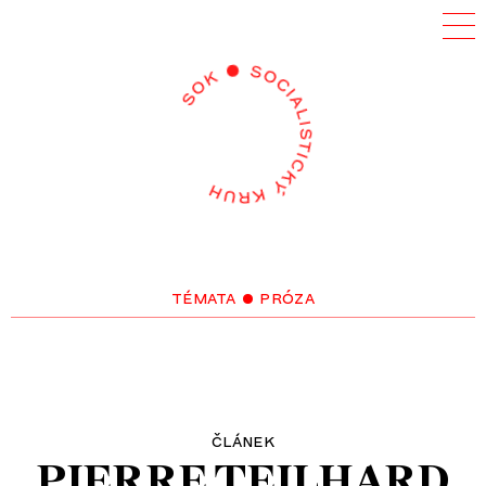
témata
• próza
článek
PIERRE TEILHARD