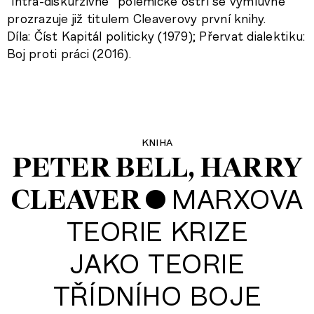
“intra-diskurzivně” polemické ostří se výmluvně
prozrazuje již titulem Cleaverovy první knihy.
Díla: Číst Kapitál politicky (1979); Přervat dialektiku:
Boj proti práci (2016).
kniha
PETER BELL
HARRY
•
MARXOVA
CLEAVER
TEORIE KRIZE
JAKO TEORIE
TŘÍDNÍHO BOJE