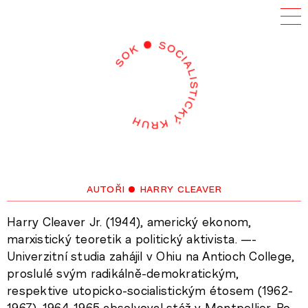
autoři
• harry cleaver
Harry Cleaver Jr. (1944), americký ekonom,
marxistický teoretik a politický aktivista. —-
Univerzitní studia zahájil v Ohiu na Antioch College,
proslulé svým radikálně-demokratickým,
respektive utopicko-socialistickým étosem (1962-
1967). 1964-1965 absolvoval stáž v Montpellier. Po