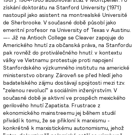
získání doktorátu na Stanford University (1971)
nastoupil jako asistent na montrealské Université
de Sherbrooke. V současné době působí jako
emeritní profesor na University of Texas v Austinu.
—- Již na Antioch College se Cleaver zapojuje do
Amerického hnutí za občanská práva, na Stanfordu
pak rovněž do protiválečného hnutí: v kontextu
války ve Vietnamu protestuje proti napojení
Stanfordského výzkumného institutu na americké
ministerstvo obrany. Zároveň se před hledí jeho
badatelského zájmu dostávají spojitosti mezi tzv.
“zelenou revolucí” a sociálním inženýrstvím. V
současné době je aktivní ve prospěch mexického
gerilového hnutí Zapatista. Frustrace z
ekonomického mainstreemu jej během studií
přivádí k tomu, že se přikloní k marxismu -
konkrétně k marxistickému autonomismu, jehož