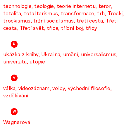
technologie
teologie
teorie internetu
teror
totalita
totalitarismus
transformace
trh
Trockij
trockismus
tržní socialismus
třetí cesta
Třetí
cesta
Třetí svět
třída
třídní boj
třídy
U
ukázka z knihy
Ukrajina
umění
universalismus
univerzita
utopie
V
válka
videozáznam
volby
východní filosofie
vzdělávání
W
Wagnerová