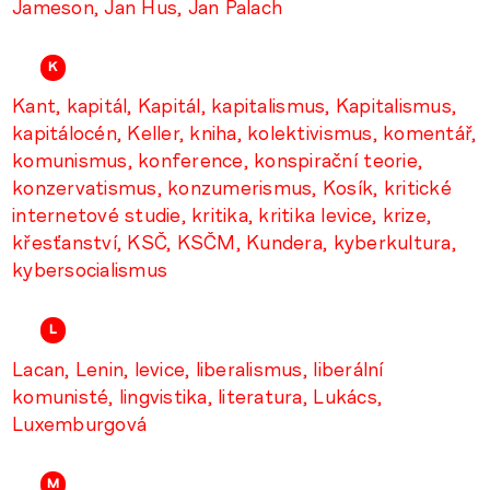
Jameson
Jan Hus
Jan Palach
K
Kant
kapitál
Kapitál
kapitalismus
Kapitalismus
kapitálocén
Keller
kniha
kolektivismus
komentář
komunismus
konference
konspirační teorie
konzervatismus
konzumerismus
Kosík
kritické
internetové studie
kritika
kritika levice
krize
křesťanství
KSČ
KSČM
Kundera
kyberkultura
kybersocialismus
L
Lacan
Lenin
levice
liberalismus
liberální
komunisté
lingvistika
literatura
Lukács
Luxemburgová
M