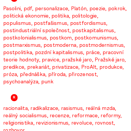
Pasolini
pdf
personalizace
Platón
poezie
pokrok
politická ekonomie
politika
politologie
populismus
postfašismus
postfordismus
postindustriální společnost
postkapitalismus
postkolonialismus
postkom
postkomunismus
postmarxismus
postmoderna
postmodernismus
postpolitika
pozdní kapitalismus
práce
pracovní
teorie hodnoty
pravice
pražské jaro
Pražské jaro
predikce
prekariát
privatizace
ProAlt
produkce
próza
přednáška
příroda
přirozenost
psychoanalýza
punk
R
racionalita
radikalizace
rasismus
reálná mzda
reálný socialismus
recenze
reformace
reformy
religionistika
revizionismus
revoluce
rovnost
rozhovor