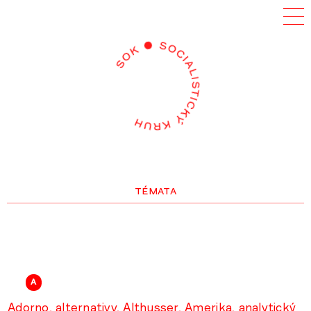
témata
A
Adorno
alternativy
Althusser
Amerika
analytický