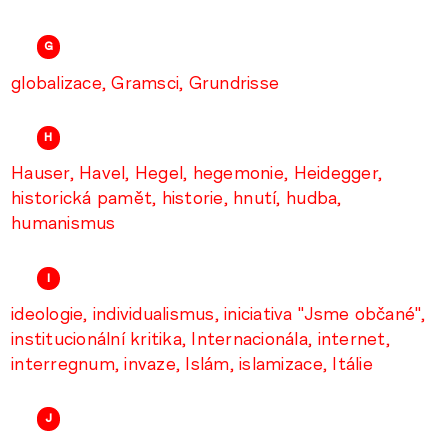
G
globalizace
Gramsci
Grundrisse
H
Hauser
Havel
Hegel
hegemonie
Heidegger
historická pamět
historie
hnutí
hudba
humanismus
I
ideologie
individualismus
iniciativa "Jsme občané"
institucionální kritika
Internacionála
internet
interregnum
invaze
Islám
islamizace
Itálie
J