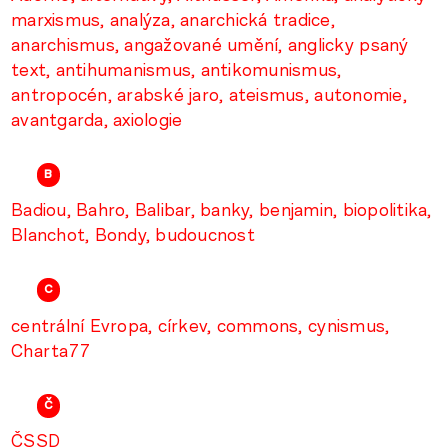
marxismus
analýza
anarchická tradice
anarchismus
angažované umění
anglicky psaný
text
antihumanismus
antikomunismus
antropocén
arabské jaro
ateismus
autonomie
avantgarda
axiologie
B
Badiou
Bahro
Balibar
banky
benjamin
biopolitika
Blanchot
Bondy
budoucnost
C
centrální Evropa
církev
commons
cynismus
Charta77
č
ČSSD