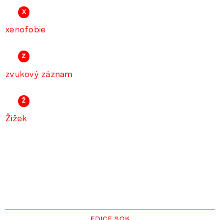
X
xenofobie
Z
zvukový záznam
ž
Žižek
edice sok