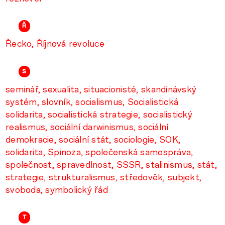
ř
Řecko
Říjnová revoluce
S
seminář
sexualita
situacionisté
skandinávský
systém
slovník
socialismus
Socialistická
solidarita
socialistická strategie
socialistický
realismus
sociální darwinismus
sociální
demokracie
sociální stát
sociologie
SOK
solidarita
Spinoza
společenská samospráva
společnost
spravedlnost
SSSR
stalinismus
stát
strategie
strukturalismus
středověk
subjekt
svoboda
symbolický řád
T