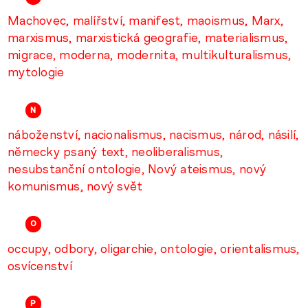
Machovec
malířství
manifest
maoismus
Marx
marxismus
marxistická geografie
materialismus
migrace
moderna
modernita
multikulturalismus
mytologie
N
náboženství
nacionalismus
nacismus
národ
násilí
německy psaný text
neoliberalismus
nesubstanční ontologie
Nový ateismus
nový
komunismus
nový svět
O
occupy
odbory
oligarchie
ontologie
orientalismus
osvícenství
P