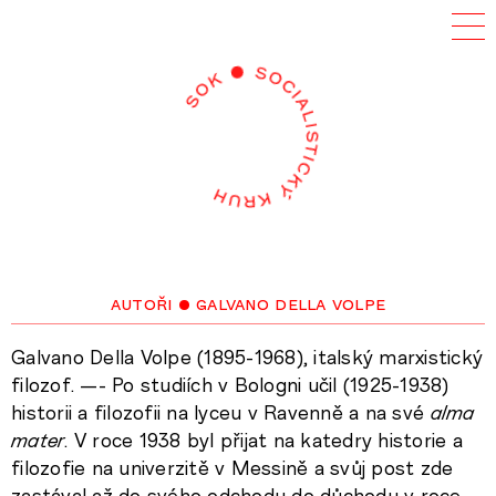
autoři
• galvano della volpe
Galvano Della Volpe (1895-1968), italský marxistický
filozof. —- Po studiích v Bologni učil (1925-1938)
historii a filozofii na lyceu v Ravenně a na své
alma
mater
. V roce 1938 byl přijat na katedry historie a
filozofie na univerzitě v Messině a svůj post zde
zastával až do svého odchodu do důchodu v roce