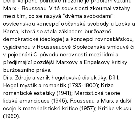
Della Volpeho politické filozofie je problém vztahu
Marx - Rousseau. V té souvislosti zkoumal vztahy
mezi tím, co se nazývá “dvěma svobodami”:
osvícenskou koncepcí občanské svobody u Locka a
Kanta, která se stala základem buržoazně
demokratické ideologie) a koncepcí rovnostářskou,
vyjádřenou v Rousseauově Společenské smlouvě či
v pojednání O původu nerovnosti mezi lidmi a
předjímající pozdější Marxovy a Engelsovy kritiky
buržoazního práva.
Díla: Zdroje a vznik hegelovské dialektiky. Díl I.:
Hegel mystik a romantik (1793-1800); Krize
romantické estetiky (1941); Marxistická teorie
lidské emancipace (1945); Rousseau a Marx a další
eseje k materialistické kritice (1957); Kritika vkusu
(1960).