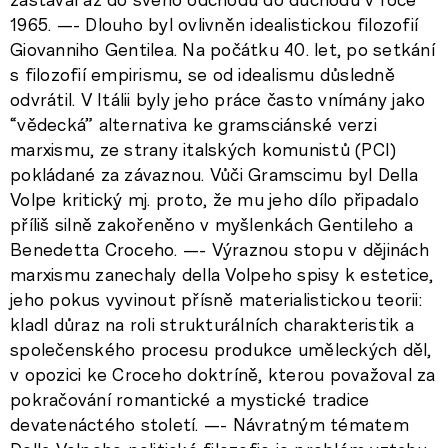
1965. —- Dlouho byl ovlivněn idealistickou filozofií
Giovanniho Gentilea. Na počátku 40. let, po setkání
s filozofií empirismu, se od idealismu důsledně
odvrátil. V Itálii byly jeho práce často vnímány jako
“vědecká” alternativa ke gramsciánské verzi
marxismu, ze strany italských komunistů (PCI)
pokládané za závaznou. Vůči Gramscimu byl Della
Volpe kritický mj. proto, že mu jeho dílo připadalo
příliš silně zakořeněno v myšlenkách Gentileho a
Benedetta Croceho. —- Výraznou stopu v dějinách
marxismu zanechaly della Volpeho spisy k estetice,
jeho pokus vyvinout přísně materialistickou teorii:
kladl důraz na roli strukturálních charakteristik a
společenského procesu produkce uměleckých děl,
v opozici ke Croceho doktríně, kterou považoval za
pokračování romantické a mystické tradice
devatenáctého století. —- Návratným tématem