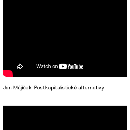
http://www.youtube.com/watch?
v=xgIzGPydonU&feature=related
Jan Májíček: Postkapitalistické alternativy