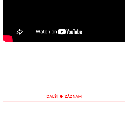
http://www.youtube.com/watch?
v=oogEmu7kK5A&feature=related
další • záznam