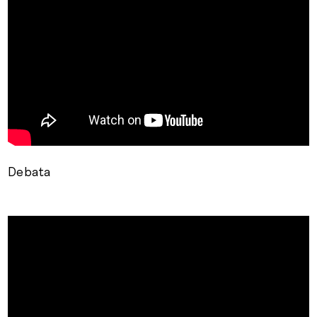
http://www.youtube.com/watch?
v=_V7VctzjmIs&feature=related
Debata