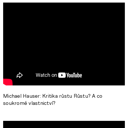
http://www.youtube.com/watch?
v=pkIoN_7wWzY&feature=related
Michael Hauser: Kritika růstu Růstu? A co
soukromé vlastnictví?