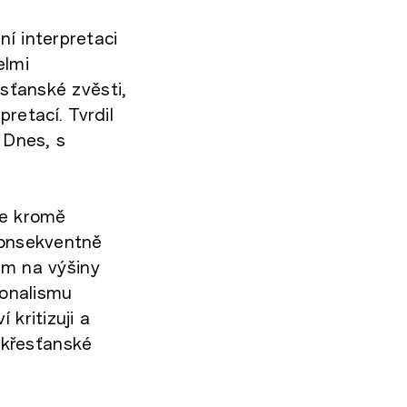
ní interpretaci
elmi
esťanské zvěsti,
retací. Tvrdil
 Dnes, s
se kromě
konsekventně
sem na výšiny
ionalismu
 kritizuji a
 křesťanské