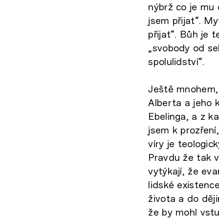
nýbrž co je mu 
jsem přijat“. M
přijat“. Bůh je
„svobody od seb
spolulidství“.
Ještě mnohem, 
Alberta a jeho 
Ebelinga, a z k
jsem k prozření
víry je teologi
Pravdu že tak v
vytýkají, že eva
lidské existenc
života a do ději
že by mohl vstu