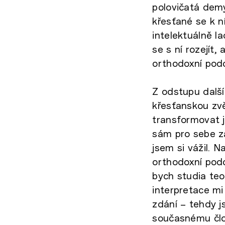
polovičatá demy
křesťané se k n
intelektuálně la
se s ní rozejít
orthodoxní pod
Z odstupu další
křesťanskou zv
transformovat j
sám pro sebe za
jsem si vážil. 
orthodoxní podo
bych studia teo
interpretace mi
zdání – tehdy j
současnému člov