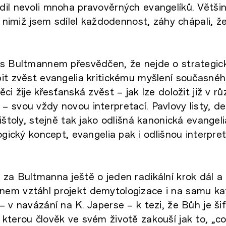
dil nevoli mnoha pravověrných evangelíků. Větši
 s nimiž jsem sdílel každodennost, záhy chápali, ž
 s Bultmannem přesvědčen, že nejde o strategick
it zvěst evangelia kritickému myšlení současnéh
ci žije křesťanská zvěst – jak lze doložit již v r
 svou vždy novou interpretací. Pavlovy listy, d
ištoly, stejně tak jako odlišná kanonická evangeli
ogický koncept, evangelia pak i odlišnou interpre
za Bultmanna ještě o jeden radikální krok dál a 
em vztáhl projekt demytologizace i na samu kat
– v navázání na K. Japerse – k tezi, že Bůh je ši
kterou člověk ve svém životě zakouší jak to, „co