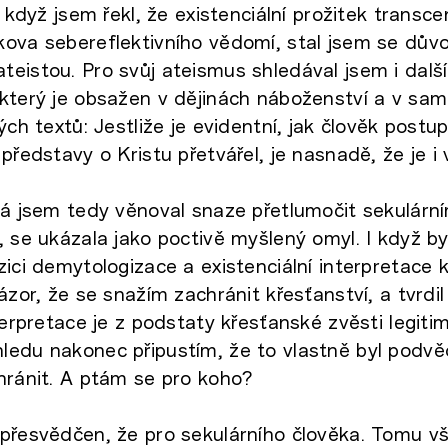
, když jsem řekl, že existenciální prožitek transc
kova sebereflektivního vědomí, stal jsem se dův
eistou. Pro svůj ateismus shledával jsem i dalš
který je obsažen v dějinách náboženství a v sa
kých textů: Jestliže je evidentní, jak člověk post
představy o Kristu přetvářel, je nasnadě, že je i v
rá jsem tedy věnoval snaze přetlumočit sekulárn
, se ukázala jako poctivě myšlený omyl. I když b
zici demytologizace a existenciální interpretace 
ázor, že se snažím zachránit křesťanství, a tvrdil
terpretace je z podstaty křesťanské zvěsti legiti
ledu nakonec připustím, že to vlastně byl pod
hránit. A ptám se pro koho?
přesvědčen, že pro sekulárního člověka. Tomu v