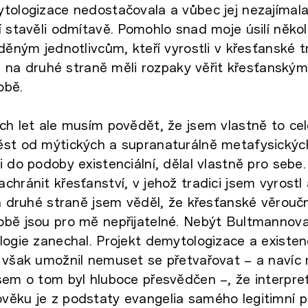
tologizace nedostačovala a vůbec jej nezajímala
í stavěli odmítavě. Pomohlo snad moje úsilí něko
děným jednotlivcům, kteří vyrostli v křesťanské tr
, a na druhé straně měli rozpaky věřit křesťans
obě.
ch let ale musím povědět, že jsem vlastně to celé
ěst od mýtických a supranaturálně metafysickýc
i do podoby existenciální, dělal vlastně pro sebe.
chránit křesťanství, v jehož tradici jsem vyrostl 
Na druhé straně jsem věděl, že křesťanské věrouč
bě jsou pro mě nepřijatelné. Nebýt Bultmannova 
logie zanechal. Projekt demytologizace a existenc
 však umožnil nemuset se přetvařovat – a navíc 
sem o tom byl hluboce přesvědčen –, že interpre
ěku je z podstaty evangelia samého legitimní p