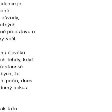
endence je
odně
í důvody,
motných
upně představu o
ytvořil.
ímu člověku
ych tehdy, když
křesťanské
 bych, že
mní počin, dnes
vědomý pokus
šak tato