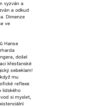
em vyzván a
yzván a odkud
ota. Dimenze
se ve
tů Hanse
erharda
ngera, došel
taci křesťanské
gický sebeklam!
, když mu
sofické reflexe
o lidského
ůvod si myslet,
istenciální