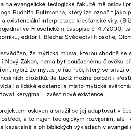
a na evangelické teologické fakultě mě oslovil pr
ga Rudolfa Bultmanna, který lze označit jako p
a existenciální interpretace křesťanské víry. (Blí
ojednal ve Filosofickém časopise č. 4 /2000, ta
borníku, editor I. Blecha: Svědectví filosofie, Ol
řesvědčen, že mýtická mluva, kterou shodně se
 i Nový Zákon, nemá být současnému člověku p
ní, nýbrž že mýtus je řád řeči, který se snaží o 
enciálních prožitků. Je tudíž možné položit i kř
vídají o lidské existenci a místo mýtické světon
tovat kerygma – zvěst nové existence.
projektem osloven a snažil se jej adaptovat v č
ostředí, a to nejen teologickým rozvíjením, ale i
a kazatelně a při biblických výkladech v evangel