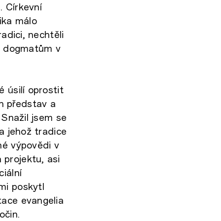
. Církevní
lika málo
adici, nechtěli
kým dogmatům v
 úsilí oprostit
h představ a
 Snažil jsem se
a jehož tradice
né výpovědi v
projektu, asi
iální
mi poskytl
tace evangelia
očin.