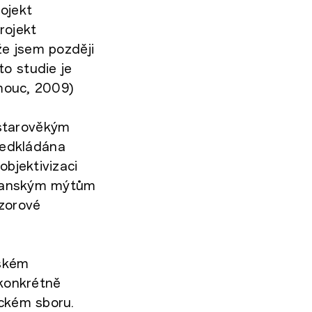
ojekt
rojekt
že jsem později
to studie je
omouc, 2009)
 starověkým
ředkládána
objektivizaci
esťanským mýtům
ázorové
eském
 konkrétně
ickém sboru.