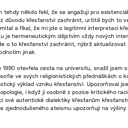
tehdy někdo řekl, že se angažuji pro existenciál
 z důvodu křesťanství zachránit, určitě bych to v
tal a říkal, že mi jde o legitimní interpretaci kř
u je hermeneutickým dějstvím vždy nových interp
de o to křesťanství zachránit, nýbrž aktualizovat.
odnotím jinak.
 1990 otevřela cesta na universitu, snažil jsem 
osofie ve svých religionistických přednáškách o 
onistický výklad vzniku křesťanství. Upozorňoval j
opologie, i když ji osobně z pozice kritického rac
i své autentické dialektiky křesťanům křesťanství
e zjednodušeného ateismu upozorňuji na výšiny