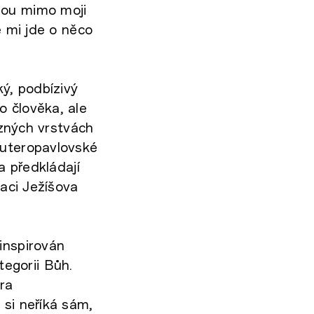
nou mimo moji
e mi jde o něco
ý, podbízivý
o člověka, ale
ůzných vrstvách
euteropavlovské
a předkládají
taci Ježíšova
inspirován
egorii Bůh.
fra
 si neříká sám,