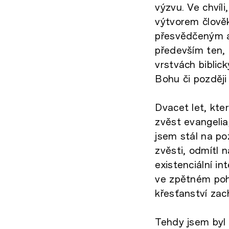
výzvu. Ve chvíli
výtvorem člově
přesvědčeným at
především ten, 
vrstvách biblic
Bohu či později 
Dvacet let, kte
zvěst evangelia
jsem stál na po
zvěsti, odmítl n
existenciální in
ve zpětném poh
křesťanství zac
Tehdy jsem byl 