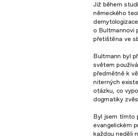
Již během studi
německého teolo
demytologizace 
o Bultmannovi p
přetištěna ve s
Bultmann byl p
světem používá
předmětně k věře
niterných exist
otázku, co vypo
dogmatiky zvěs
Byl jsem tímto 
evangelickém pr
každou neděli n