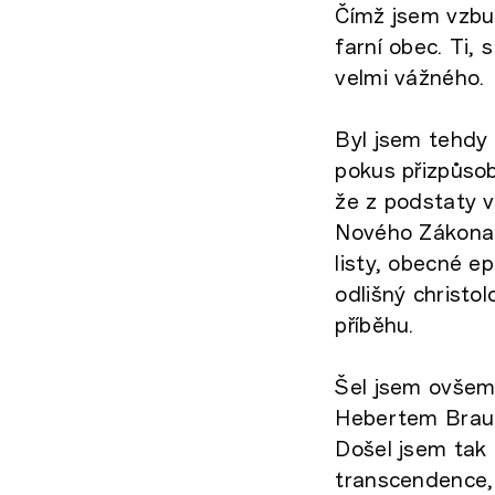
Čímž jsem vzbu
farní obec. Ti,
velmi vážného.
Byl jsem tehdy
pokus přizpůsob
že z podstaty vě
Nového Zákona –
listy, obecné ep
odlišný christol
příběhu.
Šel jsem ovšem 
Hebertem Braun
Došel jsem tak 
transcendence, 