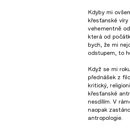
Kdyby mi ovšem 
křesťanské víry
vehementně odmí
která od počátk
bych, že mi nej
odstupem, to h
Když se mi roku
přednášek z fil
kritický, religi
křesťanské antr
nesdílím. V rámc
naopak zastánc
antropologie.