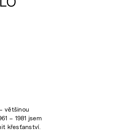
ŠLO
– většinou
961 – 1981 jsem
it křesťanství.