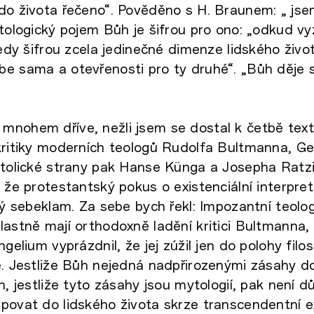
do života řečeno“. Pověděno s H. Braunem: „ js
ytologický pojem Bůh je šifrou pro ono: „odkud v
 tedy šifrou zcela jedinečné dimenze lidského živ
e sama a otevřenosti pro ty druhé“. „Bůh děje 
mnohem dříve, nežli jsem se dostal k četbě tex
kritiky moderních teologů Rudolfa Bultmanna, G
atolické strany pak Hanse Künga a Josepha Ratzi
, že protestantský pokus o existenciální interpre
cký sebeklam. Za sebe bych řekl: Impozantní teolo
lastně mají orthodoxně ladění kritici Bultmanna
ngelium vyprázdnil, že jej zúžil jen do polohy filo
e. Jestliže Bůh nejedná nadpřirozenými zásahy d
n, jestliže tyto zásahy jsou mytologií, pak není d
povat do lidského života skrze transcendentní ex