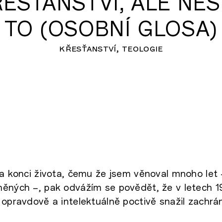
ESŤANSTVÍ, ALE NE
TO (OSOBNÍ GLOSA)
křesťanství
teologie
na konci života, čemu že jsem věnoval mnoho let 
ěných –, pak odvážím se povědět, že v letech 1
 opravdově a intelektuálně poctivě snažil zachrán