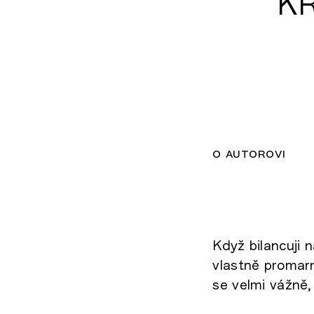
KŘ
o autorovi
Když bilancuji 
vlastně promarn
se velmi vážně,