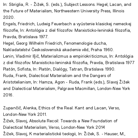
In: Sbriglia, R. - Žižek, S. (eds.), Subject Lessons. Hegel, Lacan, and
the Future of Materialism, Northwestern University Press, Illinois
2020.
Engels, Friedrich, Ludwig Feuerbach a vyústenie klasickej nemeckej
filozofie, In: Antológia z diel filozofov. Marxisticko-leninská filozofia,
Pravda, Bratislava 1977.
Hegel, Georg Wilhelm Friedrich, Fenomenologie ducha,
Nakladatelství Československá akademie věd, Praha 1960.
Lenin, Vladimir Iľjič, Materializmus a empiriokriticizmus, In: Antológia
z diel filozofov. Marxisticko-leninská filozofia, Pravda, Bratislava 1977
Platón, Sofista, In: Platón, Dialógy, Tatran, Bratislava 1990.
Ruda, Frank, Dialectical Materialism and the Dangers of
Aristotelianism, In: Hamza, Agon - Ruda, Frank (eds.), Slavoj Žižek
and Dialectical Materialism, Palgrave Macmillan, London-New York
2016.
Zupančič, Alenka, Ethics of the Real. Kant and Lacan, Verso,
London-New York 2011.
Žižek, Slavoj, Absolute Recoil: Towards a New Foundation of
Dialectical Materialism, Verso, London-New York 2014
Žižek, Slavoj, K materialistické teologii, In: Žižek, S. - Hauser, M.,