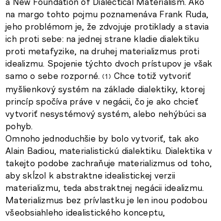
a New Foundation of Dialectical Materialism. Ako
na margo tohto pojmu poznamenáva Frank Ruda,
jeho problémom je, že zdvojuje protiklady a stavia
ich proti sebe: na jednej strane kladie dialektiku
proti metafyzike, na druhej materializmus proti
idealizmu. Spojenie týchto dvoch prístupov je však
samo o sebe rozporné.
Chce totiž vytvoriť
1
myšlienkový systém na základe dialektiky, ktorej
princíp spočíva práve v negácii, čo je ako chcieť
vytvoriť nesystémový systém, alebo nehýbúci sa
pohyb.
Omnoho jednoduchšie by bolo vytvoriť, tak ako
Alain Badiou, materialistickú dialektiku. Dialektika v
takejto podobe zachraňuje materializmus od toho,
aby skĺzol k abstraktne idealistickej verzii
materializmu, teda abstraktnej negácii idealizmu.
Materializmus bez prívlastku je len inou podobou
všeobsiahleho idealistického konceptu,