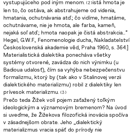
vystupujúceho pod iným menom.
istá hmota je
2
len to, čo ostáva, ak abstrahujeme od videnia,
hmatania, ochutnávania atď.; čo vidíme, hmatáme,
ochutnávame, nie je hmota, ale farba, kameň,
nejaká soľ atď.; hmota naopak je čistá abstrakcia…“
Hegel, G.W.F., Fenomenologie ducha, Nakladatelství
Československá akademie věd, Praha 1960, s. 364.]
Materialistická dialektika ponecháva všetky
systémy otvorené, zavádza do nich výnimku (u
Badioua udalosť), čím sa vyhýba nebezpečenstvu
formalizmu, ktorý by (tak ako v Stalinovej verzii
dialektického materializmu) robil z dialektiky len
prívesok materializmu.
3
Prečo teda Žižek volí pojem zaťažený toľkým
ideologickým a významovým bremenom? Na úvod
si uveďme, že Žižekova filozofická inovácia spočíva
v zásadnejšom obrate. Jeho „dialektický
materializmus vracia späť do prírody nie