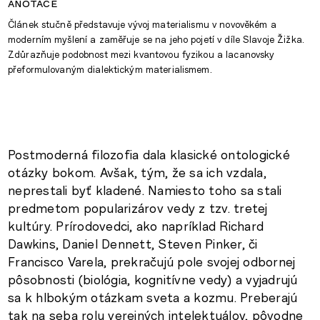
anotace
Článek stučně představuje vývoj materialismu v novověkém a
moderním myšlení a zaměřuje se na jeho pojetí v díle Slavoje Žižka.
Zdůrazňuje podobnost mezi kvantovou fyzikou a lacanovsky
přeformulovaným dialektickým materialismem.
Postmoderná filozofia dala klasické ontologické
otázky bokom. Avšak, tým, že sa ich vzdala,
neprestali byť kladené. Namiesto toho sa stali
predmetom popularizárov vedy z tzv. tretej
kultúry. Prírodovedci, ako napríklad Richard
Dawkins, Daniel Dennett, Steven Pinker, či
Francisco Varela, prekračujú pole svojej odbornej
pôsobnosti (biológia, kognitívne vedy) a vyjadrujú
sa k hlbokým otázkam sveta a kozmu. Preberajú
tak na seba rolu verejných intelektuálov, pôvodne