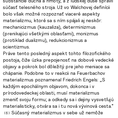
substancie ducha a hmoty, a z ľudskej duše spravil
súčasť telesného stroja. Už vo Walchovej definícii
bolo však možné rozpoznať viaceré aspekty
materializmu, ktoré sa s ním spájali aj neskôr:
mechanicizmus (kauzaliza), determinizmus
(prenikajúci všetkými oblasťami), monizmus
(protiklad dualizmu), redukcionizmus a
scientizmus.
Práve tento posledný aspekt tohto filozofického
postoja, čiže úzka prepojenosť na dobové vedecké
objavy a pokrok bol dôležitý pre jeho meniace sa
chápanie. Podobne to v reakcii na Feuerbachov
materializmus poznamenal Friedrich Engels: „S
každým epochálnym objavom, dokonca i v
prírodovedeckej oblasti, musí materializmus
zmeniť svoju formu; a odkedy sa i dejiny vysvetľujú
materialisticky, otvára sa i tu nová vývinová cesta.“
Súčasný materializmus v sebe už nemôže
6