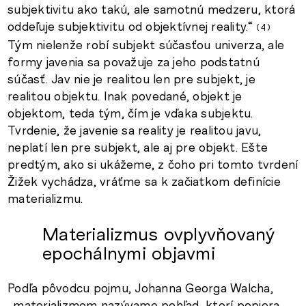
subjektivitu ako takú, ale samotnú medzeru, ktorá
oddeľuje subjektivitu od objektívnej reality.“
4
Tým nielenže robí subjekt súčasťou univerza, ale
formy javenia sa považuje za jeho podstatnú
súčasť. Jav nie je realitou len pre subjekt, je
realitou objektu. Inak povedané, objekt je
objektom, teda tým, čím je vďaka subjektu.
Tvrdenie, že javenie sa reality je realitou javu,
neplatí len pre subjekt, ale aj pre objekt. Ešte
predtým, ako si ukážeme, z čoho pri tomto tvrdení
Žižek vychádza, vráťme sa k začiatkom definície
materializmu.
Materializmus ovplyvňovaný
epochálnymi objavmi
Podľa pôvodcu pojmu, Johanna Georga Walcha,
„materializmom nazývame pohľad, ktorí popiera