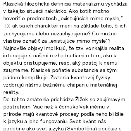
Klasická filozofická definícia materializmu vychádza
v takejto situácii nakrátko. Ako totiž možno
hovoriť o predmetoch „existujúcich mimo mysle,“
ak sa ich charakter mení na základe toho, či ich
8
zachycujeme alebo nezachycujeme? Čo možno
vlastne označiť za „existujúce mimo mysle“?
Najnovšie objavy implikujú, že tzv. vonkajšia realita
interaguje s našimi rozhodnutiami o tom, ako k
objektu pristupujeme, resp. aký postoj k nemu
zaujmeme. Klasické poňatie substancie sa tým
pádom komplikuje. Zistenia kvantovej fyziky
vzdorujú nášmu bežnému chápaniu materiálnej
reality.
Do tohto zmätenia prichádza Žižek so zaujímavým
postrehom. Viac než k čomukoľvek inému v
prírode majú kvantové procesy podľa neho bližšie
k jazyku a jeho fungovaniu. Svet kvánt nás
podobne ako svet jazyka (Symbolična) poučuje o