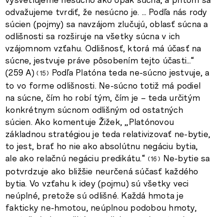
odvažujeme tvrdiť, že nesúcno je. … Podľa nás rody
súcien (pojmy) sa navzájom zlučujú, oblasť súcna a
odlišnosti sa rozširuje na všetky súcna v ich
vzájomnom vzťahu. Odlišnosť, ktorá má účasť na
súcne, jestvuje práve pôsobením tejto účasti…“
(259 A)
Podľa Platóna teda ne-súcno jestvuje, a
15
to vo forme odlišnosti. Ne-súcno totiž má podiel
na súcne, čím ho robí tým, čím je – teda určitým
konkrétnym súcnom odlišným od ostatných
súcien. Ako komentuje Žižek, „Platónovou
základnou stratégiou je teda relativizovať ne-bytie,
to jest, brať ho nie ako absolútnu negáciu bytia,
ale ako relačnú negáciu predikátu.“
Ne-bytie sa
16
potvrdzuje ako bližšie neurčená súčasť každého
bytia. Vo vzťahu k idey (pojmu) sú všetky veci
neúplné, pretože sú odlišné. Každá hmota je
fakticky ne-hmotou, neúplnou podobou hmoty,