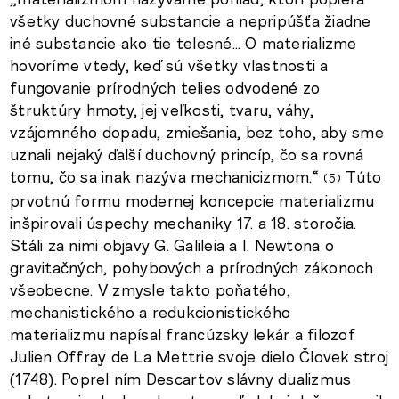
všetky duchovné substancie a nepripúšťa žiadne
iné substancie ako tie telesné… O materializme
hovoríme vtedy, keď sú všetky vlastnosti a
fungovanie prírodných telies odvodené zo
štruktúry hmoty, jej veľkosti, tvaru, váhy,
vzájomného dopadu, zmiešania, bez toho, aby sme
uznali nejaký ďalší duchovný princíp, čo sa rovná
tomu, čo sa inak nazýva mechanicizmom.“
Túto
5
prvotnú formu modernej koncepcie materializmu
inšpirovali úspechy mechaniky 17. a 18. storočia.
Stáli za nimi objavy G. Galileia a I. Newtona o
gravitačných, pohybových a prírodných zákonoch
všeobecne. V zmysle takto poňatého,
mechanistického a redukcionistického
materializmu napísal francúzsky lekár a filozof
Julien Offray de La Mettrie svoje dielo Človek stroj
(1748). Poprel ním Descartov slávny dualizmus