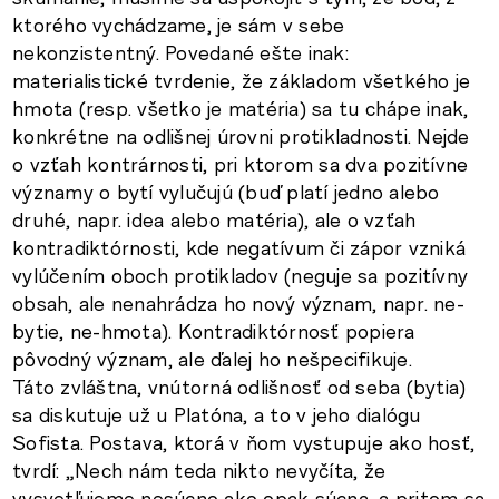
ktorého vychádzame, je sám v sebe
nekonzistentný. Povedané ešte inak:
materialistické tvrdenie, že základom všetkého je
hmota (resp. všetko je matéria) sa tu chápe inak,
konkrétne na odlišnej úrovni protikladnosti. Nejde
o vzťah kontrárnosti, pri ktorom sa dva pozitívne
významy o bytí vylučujú (buď platí jedno alebo
druhé, napr. idea alebo matéria), ale o vzťah
kontradiktórnosti, kde negatívum či zápor vzniká
vylúčením oboch protikladov (neguje sa pozitívny
obsah, ale nenahrádza ho nový význam, napr. ne-
bytie, ne-hmota). Kontradiktórnosť popiera
pôvodný význam, ale ďalej ho nešpecifikuje.
Táto zvláštna, vnútorná odlišnosť od seba (bytia)
sa diskutuje už u Platóna, a to v jeho dialógu
Sofista. Postava, ktorá v ňom vystupuje ako hosť,
tvrdí: „Nech nám teda nikto nevyčíta, že
vysvetľujeme nesúcno ako opak súcna, a pritom sa