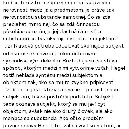
keď sa teraz toto záporné spočiatku javí ako
nerovnosť medzi ja a predmetom, je práve tak
nerovnosťou substancie samotnej. Čo sa zdá
prebiehať mimo nej, čo sa zdá činnosťou
pôsobiacou na ňu, je jej vlastná činnosť, a
substancia sa tak ukazuje bytostne subjektom.“
Klasická potreba oddeľovať skúmajúci subjekt
12
od skúmaného sveta je elementárnym
východiskovým delením. Rozhodujúcim sa stáva
spôsob, ktorým medzi nimi vytvoríme vzťah. Hegel
totiž nehľadá syntézu medzi subjektom a
objektom tak, ako sa mu to zvykne pripisovať.
Tvrdí, že objekt, ktorý sa snažíme poznať je sám
subjektom, takže postráda podstatu. Subjekt
teda poznáva subjekt, ktorý sa mu javí byť
objektom, avšak nie ako druhý človek, ale ako
meniaca sa substancia. Ako ešte predtým
poznamenáva Hegel, tu „záleží všetko na tom, či