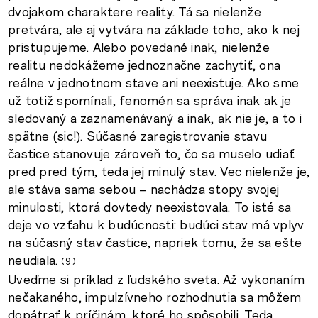
dvojakom charaktere reality. Tá sa nielenže
pretvára, ale aj vytvára na základe toho, ako k nej
pristupujeme. Alebo povedané inak, nielenže
realitu nedokážeme jednoznačne zachytiť, ona
reálne v jednotnom stave ani neexistuje. Ako sme
už totiž spomínali, fenomén sa správa inak ak je
sledovaný a zaznamenávaný a inak, ak nie je, a to i
spätne (sic!). Súčasné zaregistrovanie stavu
častice stanovuje zároveň to, čo sa muselo udiať
pred pred tým, teda jej minulý stav. Vec nielenže je,
ale stáva sama sebou – nachádza stopy svojej
minulosti, ktorá dovtedy neexistovala. To isté sa
deje vo vzťahu k budúcnosti: budúci stav má vplyv
na súčasný stav častice, napriek tomu, že sa ešte
neudiala.
9
Uveďme si príklad z ľudského sveta. Až vykonaním
nečakaného, impulzívneho rozhodnutia sa môžem
dopátrať k príčinám, ktoré ho spôsobili. Teda