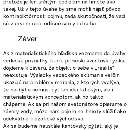
pretože je len určitým podielom na hmote ako
takej. Už v tejto úvahe by sme mohli nájsť pôvod
kontradiktórnosti pojmu, teda skutočnosti, že veci
sú v prvom rade odlišné samy od seba.
Záver
Ak z materialistického hľadiska vezmeme do úvahy
vedecké poznatky, ktoré priniesla kvantová fyzika,
dôjdeme k záveru, že objekt o sebe v „realite“
neexistuje. Výsledky vedeckého skúmania veličín
ukazujú na problémy merania, z ktorých vyplýva,
že ne-bytie nemusí byť len idealistickým, ale i
materialistickým konceptom, ak ho takto
chápeme. Ak sa pri našom svetonázore opierame o
závery vedy, môže nám pojem ne-hmoty slúžiť ako
adekvátne filozofické východisko.
Ak sa budeme neustále kantovsky pýtať, aký je