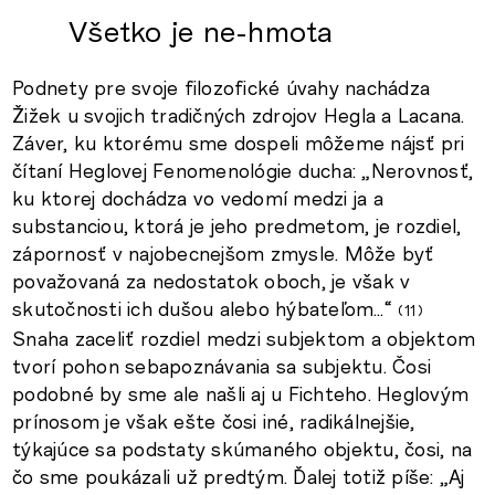
Všetko je ne-hmota
Podnety pre svoje filozofické úvahy nachádza
Žižek u svojich tradičných zdrojov Hegla a Lacana.
Záver, ku ktorému sme dospeli môžeme nájsť pri
čítaní Heglovej Fenomenológie ducha: „Nerovnosť,
ku ktorej dochádza vo vedomí medzi ja a
substanciou, ktorá je jeho predmetom, je rozdiel,
zápornosť v najobecnejšom zmysle. Môže byť
považovaná za nedostatok oboch, je však v
skutočnosti ich dušou alebo hýbateľom…“
11
Snaha zaceliť rozdiel medzi subjektom a objektom
tvorí pohon sebapoznávania sa subjektu. Čosi
podobné by sme ale našli aj u Fichteho. Heglovým
prínosom je však ešte čosi iné, radikálnejšie,
týkajúce sa podstaty skúmaného objektu, čosi, na
čo sme poukázali už predtým. Ďalej totiž píše: „Aj