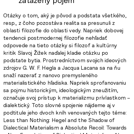
Otázky o tom, aký je pôvod a podstata všetkého,
resp., z čoho pozostáva realita sa presunuli z
oblasti filozofie do oblasti vedy. Napriek dobovej
tendencii postmodernej filozofie nehľadať
odpovede na tieto otázky si filozof a kultúrny
kritik Slavoj Žižek naďalej kladie otázku po
podstate bytia. Prostredníctvom svojich ideových
zdrojov G. W. F. Hegla a Jacqua Lacana sa na ňu
snaží nazerať z nanovo premysleného
materialistického hľadiska. Napriek sprofanovaniu
sa pojmu historickým, ideologickým zneužitím,
označuje svoj prístup k materializmu prívlastkom –
dialektický. Toto slovné spojenie nájdeme aj v
podtitule jeho dvoch kníh venovaných tejto téme:
Less than Nothing: Hegel and the Shadow of
Dialectical Materialism a Absolute Recoil: Towards