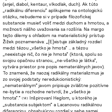
(anjel, diabol, kentaur, vlkodlak, duch). Ak túto
„radikálnu diferenciu“ aplikujeme na ontologickú
otázku, nebudeme si v prípade filozofickej
substancie musieť voliť medzi duchom a hmotou, a
možnosti nášho uvažovania sa rozšíria. Na margo
tejto dilemy s ohľadom na materialistický prístup
Žižek poznamenáva: „[E]xistuje základný rozdiel
medzi tézou „všetko je hmota“ … a tézou
„neexistuje nič, čo nie je hmota“ (ktorá, spolu so
svojou opačnou stranou, „ne-všetko je látka“,
vytvára priestor pre popis nemateriálnych javov).
To znamená, že naozaj radikálny materializmus je
zo svojej podstaty neredukcionistický:
„nemateriálnym“ javom pripisuje zvláštne pozitívne
ne-bytie a rozhodne netvrdí, že „všetko je
hmota“.“
Inšpirovaní Heglom, u ktorého je
14
„substancia subjektom“ a Lacanovou radikálnou
diferenciou, obsahujúcou rozdiel v sebe samej,