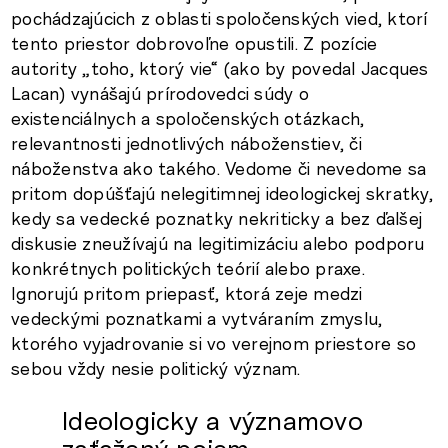
pochádzajúcich z oblasti spoločenských vied, ktorí
tento priestor dobrovoľne opustili. Z pozície
autority „toho, ktorý vie“ (ako by povedal Jacques
Lacan) vynášajú prírodovedci súdy o
existenciálnych a spoločenských otázkach,
relevantnosti jednotlivých náboženstiev, či
náboženstva ako takého. Vedome či nevedome sa
pritom dopúšťajú nelegitimnej ideologickej skratky,
kedy sa vedecké poznatky nekriticky a bez ďalšej
diskusie zneužívajú na legitimizáciu alebo podporu
konkrétnych politických teórií alebo praxe.
Ignorujú pritom priepasť, ktorá zeje medzi
vedeckými poznatkami a vytváraním zmyslu,
ktorého vyjadrovanie si vo verejnom priestore so
sebou vždy nesie politický význam.
Ideologicky a významovo
zaťažený pojem