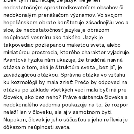
nedostatočným sprostredkovateľom obsahov či
nedokonalým prenášačom významov. Vo svojom
hegeliánskom obrate konštatuje zásadnejšiu vec a
síce, že nedostatočnosť jazyka je obrazom
neúplnosti vesmíru ako takého. Jazyk je
takpovediac pozliepanou maketou sveta, alebo
miniatúrou prostredia, ktorého charakter vyjadruje.
Kvantová fyzika nám ukazuje, že tradičná naivná
otázka o tom, aká je štruktúra sveta „bez ja“, je
zavádzajúcou otázkou. Správna otázka vo vzťahu
ku kozmológii by mala znieť: Prečo by odpoveď na
otázku po základe všetkých vecí mala byť iná pre
človeka, ako bez neho? Práve existencia človeka a
nedokonalého vedomia poukazuje na to, že rozpor
neleží len v človeku, ale aj v samotnom bytí.
Napokon, človek je jeho súčasťou a jeho reflexia je
dôkazom neúplnosti sveta.