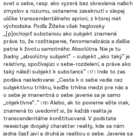
svet o sebe, resp. ako vyzerá bez skreslenia našich
zmyslov a rozumu, ostaneme zaseknutí v slepej
uličke transcendentálneho apriori, z ktorej niet
východiska. Podľa Žižeka však heglovsky
„[p]ochopiť substanciu ako subjekt znamená
práve to, že rozštiepenie, fenomenalizácia a ďalšie
patria k životu samotného Absolútna. Nie je tu
žiadny „absolútny subjekt“ – subjekt „ako taký“ je
relatívny, spočívajúci v sebe-rozdelení, a práve ako
taký náleží subjekt k substancii.“
Inde to zas
17
podáva nasledovane: „Cesta k o sebe vedie cez
subjektívnu trhlinu, keďže trhlina medzi pre nás a
o sebe je imanentná o sebe: javenie sa je samo
„objektívne“…“
Alebo, ak to povieme ešte inak,
18
znamená to uvedomiť si, že každá realita je
transcendentálne konštituovaná. V podstate
neexistuje dvojaký charakter reality, kde sa nám
jedna časť javí a druhá je realitou o sebe. Javenie sa