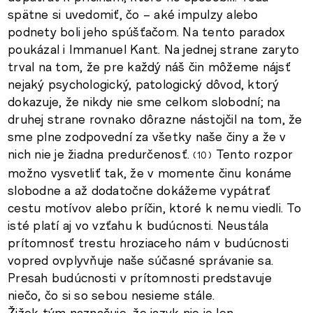
spätne si uvedomiť, čo – aké impulzy alebo
podnety boli jeho spúšťačom. Na tento paradox
poukázal i Immanuel Kant. Na jednej strane zaryto
trval na tom, že pre každý náš čin môžeme nájsť
nejaký psychologický, patologický dôvod, ktorý
dokazuje, že nikdy nie sme celkom slobodní; na
druhej strane rovnako dôrazne nástojčil na tom, že
sme plne zodpovední za všetky naše činy a že v
nich nie je žiadna predurčenosť.
Tento rozpor
10
možno vysvetliť tak, že v momente činu konáme
slobodne a až dodatočne dokážeme vypátrať
cestu motívov alebo príčin, ktoré k nemu viedli. To
isté platí aj vo vzťahu k budúcnosti. Neustála
prítomnosť trestu hroziaceho nám v budúcnosti
vopred ovplyvňuje naše súčasné správanie sa.
Presah budúcnosti v prítomnosti predstavuje
niečo, čo si so sebou nesieme stále.
Žižek tým naznačuje, že jazyk nie je len