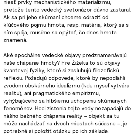
niesť prvky mechanistického materializmu,
pretože tento vedecký svetonázor dávno zastaral.
Ak sa pri jeho skúmaní chceme odraziť od
kľúčového pojmu hmota, resp. matéria, ktorý sa s
ním spája, musíme sa opýtať, čo dnes hmota
znamená.
Aké epochálne vedecké objavy predznamenávajú
naše chápanie hmoty? Pre Žižeka to sú objavy
kvantovej fyziky, ktoré si zasluhujú filozofickú
reflexiu. Požadujú odpovede, ktoré by nepodľahli
zvodom obskúrneho idealizmu (kde myseľ vytvára
realitu), ani pragmatického empirizmu,
vyhýbajúceho sa hlbšiemu uchopeniu skúmaných
fenoménov. Hoci zistenia tejto vedy nezapadajú do
nášho bežného chápania reality – objekt sa tu
môže nachádzať na dvoch miestach súčasne –, je
potrebné si položiť otázku po ich základe.