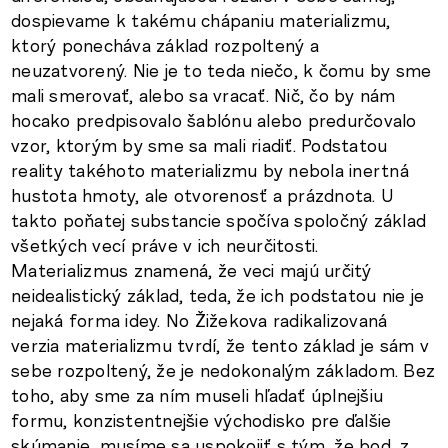
dospievame k takému chápaniu materializmu,
ktorý ponecháva základ rozpoltený a
neuzatvorený. Nie je to teda niečo, k čomu by sme
mali smerovať, alebo sa vracať. Nič, čo by nám
hocako predpisovalo šablónu alebo predurčovalo
vzor, ktorým by sme sa mali riadiť. Podstatou
reality takéhoto materializmu by nebola inertná
hustota hmoty, ale otvorenosť a prázdnota. U
takto poňatej substancie spočíva spoločný základ
všetkých vecí práve v ich neurčitosti.
Materializmus znamená, že veci majú určitý
neidealistický základ, teda, že ich podstatou nie je
nejaká forma idey. No Žižekova radikalizovaná
verzia materializmu tvrdí, že tento základ je sám v
sebe rozpoltený, že je nedokonalým základom. Bez
toho, aby sme za ním museli hľadať úplnejšiu
formu, konzistentnejšie východisko pre ďalšie
skúmanie, musíme sa uspokojiť s tým, že bod, z