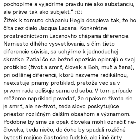
pochopíme a vyjadríme pravdu nie ako substanciu,
ale práve tak ako subjekt.“
13
Žižek k tomuto chápaniu Hegla dospieva tak, že ho
číta cez dielo Jacqua Lacana. Konkrétne
prostredníctvom Lacanovho chápania diferencie.
Namiesto dlhého vysvetľovania, s čím tieto
diferencie súvisia, sa uchýlime k jednoduchej
skratke. Zatiaľ čo sa bežné opozície opierajú o svoj
protiklad (život a smrť, človek a Boh, muž a žena),
pri odlišnej diferencii, ktorú nazveme radikálnou,
neexistuje priamy protiklad, pretože vec sa v
prvom rade odlišuje sama od seba. V tom prípade
môžeme napríklad povedať, že opakom života nie
je smrť, ale ne-život, teda slovo poskytujúce
priestor rozličným ďalším obsahom a významom.
Podobne by sme za opak človeka mohli označiť ne-
človeka, teda niečo, do čoho by spadali rozličné
bytosti majúce čiastočne ľudské, ale i iné črty