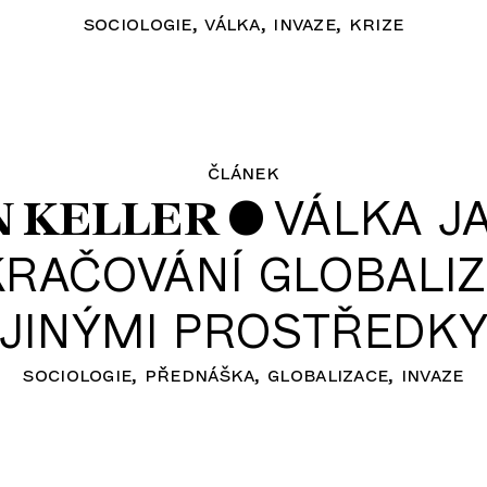
sociologie
válka
invaze
krize
článek
•
VÁLKA J
N KELLER
RAČOVÁNÍ GLOBALI
JINÝMI PROSTŘEDK
sociologie
přednáška
globalizace
invaze