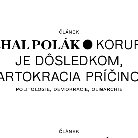
článek
•
KORU
CHAL POLÁK
JE DÔSLEDKOM,
ARTOKRACIA PRÍČIN
politologie
demokracie
oligarchie
článek