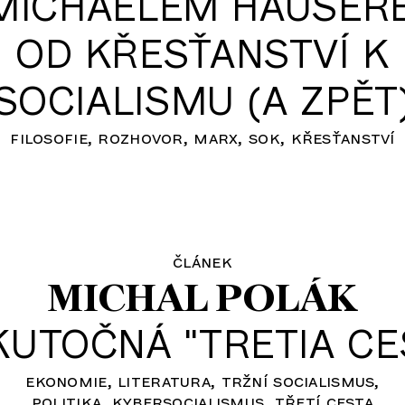
MICHAELEM HAUSER
OD KŘESŤANSTVÍ K
SOCIALISMU (A ZPĚT
filosofie
rozhovor
marx
sok
křesťanství
článek
MICHAL POLÁK
KUTOČNÁ "TRETIA CE
ekonomie
literatura
tržní socialismus
politika
kybersocialismus
třetí cesta