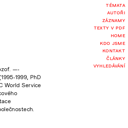
témata
autoři
záznamy
texty v pdf
home
kdo jsme
kontakt
články
vyhledávání
ozof. —-
(1995-1999, PhD
C World Service
icového
rtace
polečnostech.