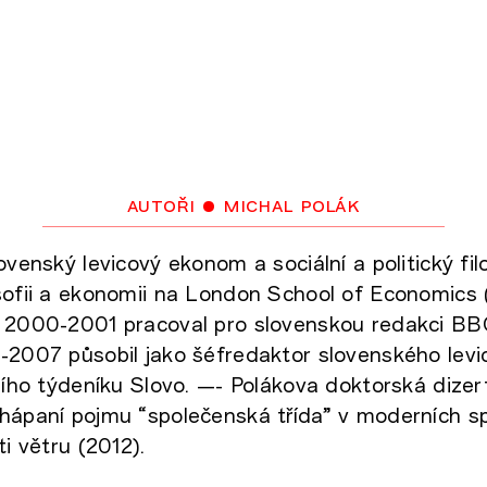
autoři
• michal polák
ovenský levicový ekonom a sociální a politický fil
sofii a ekonomii na London School of Economics 
h 2000-2001 pracoval pro slovenskou redakci BB
-2007 působil jako šéfredaktor slovenského lev
rního týdeníku Slovo. —- Polákova doktorská dize
hápaní pojmu “společenská třída” v moderních s
ti větru (2012).