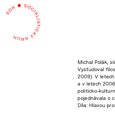
Michal Polák, sl
Vystudoval filo
2009). V letec
a v letech 2006
politicko-kultu
pojednávala o c
Díla: Hlavou pro