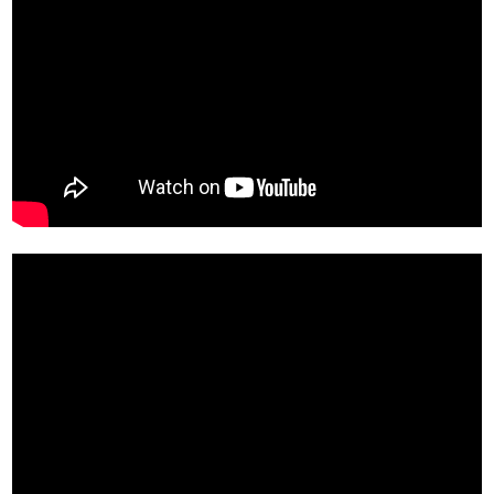
https://www.youtube.com/watch?
v=RMyQIMQqvHo