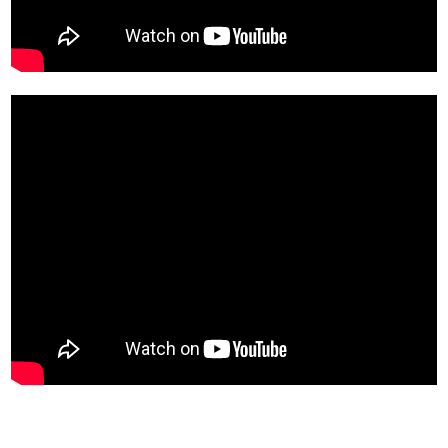
https://www.youtube.com/watch?
v=yGpy0vgbvHA
https://www.youtube.com/watch?
v=z72mJypO9aY