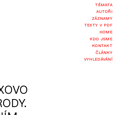
témata
autoři
záznamy
texty v pdf
home
kdo jsme
kontakt
články
vyhledávání
XOVO
RODY.