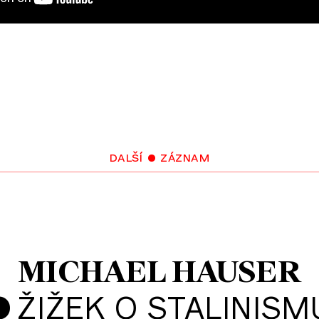
M&list=PLQw9Mt30NXKrwpCGt7fQxEBTrsyVZetx
další • záznam
MICHAEL HAUSER
•
ŽIŽEK O STALINISM