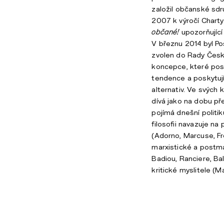
založil občanské sd
2007 k výročí Charty
občané!
upozorňující
V březnu 2014 byl 
zvolen do Rady České
koncepce, které post
tendence a poskytuj
alternativ. Ve svých
dívá jako na dobu př
pojímá dnešní politi
filosofii navazuje na 
(Adorno, Marcuse, F
marxistické a postmar
Badiou, Ranciere, Bal
kritické myslitele (M