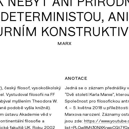
K NEBÝT ANI PŘÍROD
DETERMINISTOU, ANI
URNÍM KONSTRUKTIV
marx
anotace
), český filosof, vysokoškolský
Jedná se o záznam přednášky v
. Vystudoval filosofii na FF
“Dvě století Karla Marxe”, ktero
zabýval myšlením Theodora W.
Společnost pro filosofickou ant
ané podobě vyšla knižně).
4. – 5. května 2018 u příležitosti
kém ústavu Akademie věd v
Marxova narození. Záznamy osta
ntinentální filosofie a
jsou zde:
https://www.youtube.
ické fakultě UK. Roku 2002
list=PLQw9Mt30NXKrwpCGt7fQ