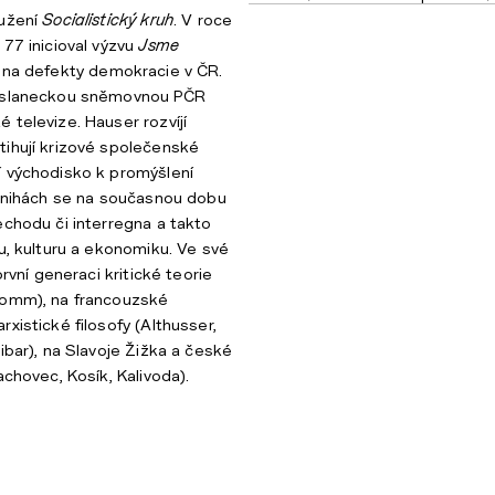
ružení
Socialistický kruh
. V roce
 77 inicioval výzvu
Jsme
 na defekty demokracie v ČR.
Poslaneckou sněmovnou PČR
 televize. Hauser rozvíjí
ihují krizové společenské
í východisko k promýšlení
 knihách se na současnou dobu
echodu či interregna a takto
ku, kulturu a ekonomiku. Ve své
první generaci kritické teorie
romm), na francouzské
xistické filosofy (Althusser,
ibar), na Slavoje Žižka a české
achovec, Kosík, Kalivoda).