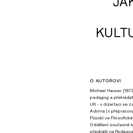
JA
KULT
o autorovi
Michael Hauser (1972
pedagog a překladatel
UK - v dizertaci se 
Adorna (v přepracov
Působí ve Filosofic
Oddělení současné ko
přednáší na Pedagog