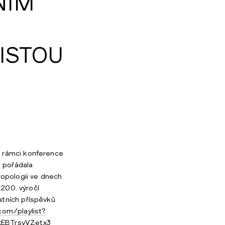
NÍM
ISTOU
 rámci konference
u pořádala
ropologii ve dnech
 200. výročí
tních příspěvků
com/playlist?
xEBTrsyVZetx3