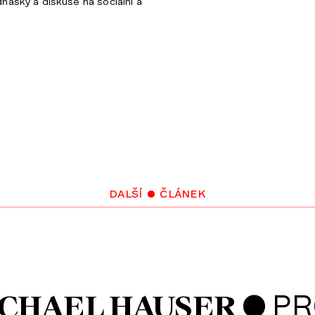
nášky a diskuse na sociální a
další • článek
•
PR
CHAEL HAUSER