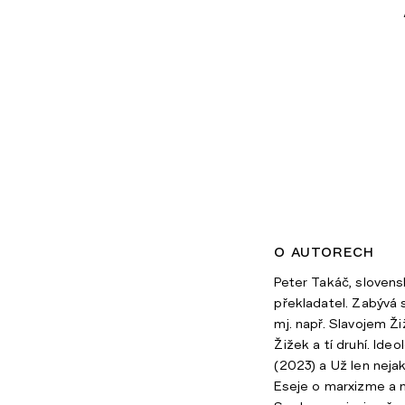
o autorech
Peter Takáč, slovensk
překladatel. Zabývá 
mj. např. Slavojem 
Žižek a tí druhí. Ide
(2023) a Už len neja
Eseje o marxizme a 