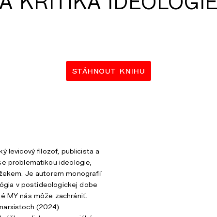
A KRITIKA IDEOLÓGI
stáhnout knihu
ý levicový filozof, publicista a
se problematikou ideologie,
Žižekem. Je autorem monografií
ológia v postideologickej dobe
ké MY nás môže zachrániť.
marxistoch (2024).