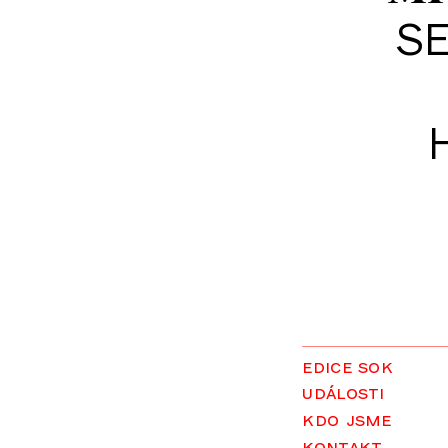
SE
edice sok
události
kdo jsme
kontakt