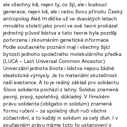
ale všechny lidi; nejen ty, co žijí, ale i budoucí
generace; nejen lidi, ale i celou živou přírodu. Český
antropolog Aleš Hrdlička už ve dvacátých letech
minulého století jako první ve své teorii prokázal
jednotný původ lidstva a tato teorie byla později
potvrzena i zkoumáním genetické informace.
Podle současného poznání mají i všechny žijící
bytosti jednoho společného molekulárního předka
(LUCA – Last Universal Common Ancestor).
Univerzální jednota života i lidstva nejsou žádné
idealistické výmysly. Je to materiální skutečnost
naší existence. A to je reálný základ pro solidaritu.
Slovo solidarita pochází z latiny. Solidus znamená
pevný, pravý, spolehlivý, důkladný. V římském
právu solidarita (obligatio in solidum) znamená
formu ručení – za společný dluh ručí všichni
zúčastnění, a to každý in solidum za celý dluh. I v
současném právu máme toto to ustanovení o