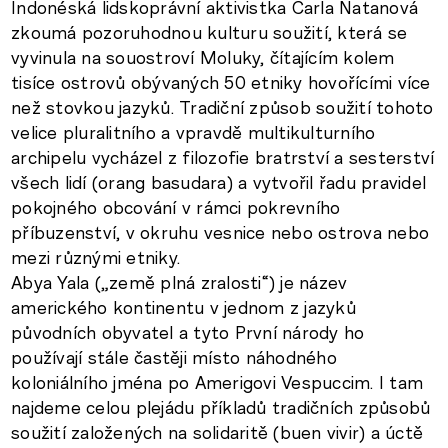
Indonéská lidskoprávní aktivistka Carla Natanová
zkoumá pozoruhodnou kulturu soužití, která se
vyvinula na souostroví Moluky, čítajícím kolem
tisíce ostrovů obývaných 50 etniky hovořícími více
než stovkou jazyků. Tradiční způsob soužití tohoto
velice pluralitního a vpravdě multikulturního
archipelu vycházel z filozofie bratrství a sesterství
všech lidí (orang basudara) a vytvořil řadu pravidel
pokojného obcování v rámci pokrevního
příbuzenství, v okruhu vesnice nebo ostrova nebo
mezi různými etniky.
Abya Yala („země plná zralosti“) je název
amerického kontinentu v jednom z jazyků
původních obyvatel a tyto První národy ho
používají stále častěji místo náhodného
koloniálního jména po Amerigovi Vespuccim. I tam
najdeme celou plejádu příkladů tradičních způsobů
soužití založených na solidaritě (buen vivir) a úctě