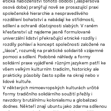
etická náboženství tohoto období (Jaspersova
osová doba) pranýřují nově se prosazující praxi
společenské hierarchie a nespravedlivého
rozdělení bohatství a nabádají ke střídmosti,
sdílení a ochraně důstojnosti slabých. V raném
křesťanství už najdeme jasně formulované
univerzální lidství překračující etnické rozdíly i
rozdíly pohlaví a koncept společnosti založené na
„lásce“, rozuměj na praktické solidaritě vzájemné
pomoci a sdílení. Podobné náhledy a formy
solidární praxe vyjádřené různým jazykem patří ke
všem velkým kulturním tradicím, historicky ale
prakticky působily často spíše na okraji nebo v
lidové kultuře.
V některých mimoevropských kulturách určité
formy tradičního solidárního soužití přežily i
navzdory brutálnímu kolonialismu a globalizaci
dodnes. Někteří znají ubuntu jako zdarma sdílenou