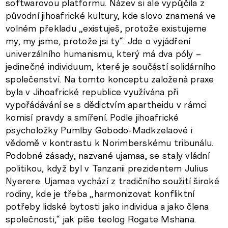
softwarovou platformu. Název si ale vypůjčila z
původní jihoafrické kultury, kde slovo znamená ve
volném překladu „existuješ, protože existujeme
my, my jsme, protože jsi ty“. Jde o vyjádření
univerzálního humanismu, který má dva póly –
jedinečné individuum, které je součástí solidárního
společenství. Na tomto konceptu založená praxe
byla v Jihoafrické republice využívána při
vypořádávání se s dědictvím apartheidu v rámci
komisí pravdy a smíření. Podle jihoafrické
psycholožky Pumlby Gobodo-Madkzelaové i
vědomě v kontrastu k Norimberskému tribunálu.
Podobné zásady, nazvané ujamaa, se staly vládní
politikou, když byl v Tanzanii prezidentem Julius
Nyerere. Ujamaa vychází z tradičního soužití široké
rodiny, kde je třeba „harmonizovat konfliktní
potřeby lidské bytosti jako individua a jako člena
společnosti,“ jak píše teolog Rogate Mshana.