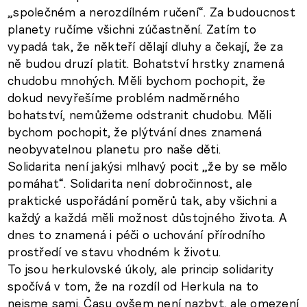
„společném a nerozdílném ručení“. Za budoucnost
planety ručíme všichni zúčastnění. Zatím to
vypadá tak, že někteří dělají dluhy a čekají, že za
ně budou druzí platit. Bohatství hrstky znamená
chudobu mnohých. Měli bychom pochopit, že
dokud nevyřešíme problém nadměrného
bohatství, nemůžeme odstranit chudobu. Měli
bychom pochopit, že plýtvání dnes znamená
neobyvatelnou planetu pro naše děti.
Solidarita není jakýsi mlhavý pocit „že by se mělo
pomáhat“. Solidarita není dobročinnost, ale
praktické uspořádání poměrů tak, aby všichni a
každý a každá měli možnost důstojného života. A
dnes to znamená i péči o uchování přírodního
prostředí ve stavu vhodném k životu.
To jsou herkulovské úkoly, ale princip solidarity
spočívá v tom, že na rozdíl od Herkula na to
nejsme sami. Času ovšem není nazbyt, ale omezení