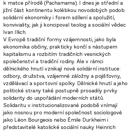
k matce přírodě (Pachamama). I dnes je střední a
jižní část kontinentu kolébkou novodobých podob
solidární ekonomiky i forem sdílení a spolužití,
konviviality, jak ji koncipoval teolog a sociální vědec
Ivan Illich.
V Evropě tradiční formy vzájemnosti, jako byla
ekonomika občiny, prakticky končí s nástupem
kapitalismu a rozbitím tradičních vesnických
společenství a tradiční rodiny. Ale v rámci
dělnického hnutí vznikají nové solidární instituce:
odbory, družstva, vzájemné záložny a pojišťovny,
vzdělávací a sportovní spolky. Dělnické hnutí a jeho
politické strany také postupně prosadily prvky
solidarity do uspořádání moderních států.
Solidaritu v institucionalizované podobě vnímají
jako nosnou pro moderní společnost sociologové
jako Léon Bourgeois nebo Émile Durkheim i
představitelé katolické sociální nauky Heinrich