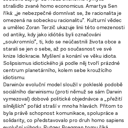
strašidlo zvané homo economicus. Amartya Sen
říká: „je nebezpečné domnívat se, že racionalita je
omezená na sobeckou racionalitu“. Kulturní vědec
a umělec Zoran Terzič ukazuje linii této omezenosti
od antiky, kdy jako idiótés byli označováni
„soukromníci“, ti, kdo se neúčastnili života obce a
starali se jen o sebe, až po současnost ve své
knize Idiokracie. Myšlení a konání ve věku idiota.
Solipsismus idiotického já podle něj tvoří prázdné
centrum planetárního, kolem sebe kroužícího
idiotismu.
Darwinův evoluční model sloužil v pokleslé podobě
sociálního darwinismu (proti němuž se sám Darwin
vymezoval) dobové politické objednávce a „přežití
silnějších“ pořád straší v mnoha hlavách. Přitom to
byla právě schopnost komunikace, spolupráce a
solidarity, co představovalo pro druh homo sapiens
evoluční výhodu. Rutger Bregman tomu říká