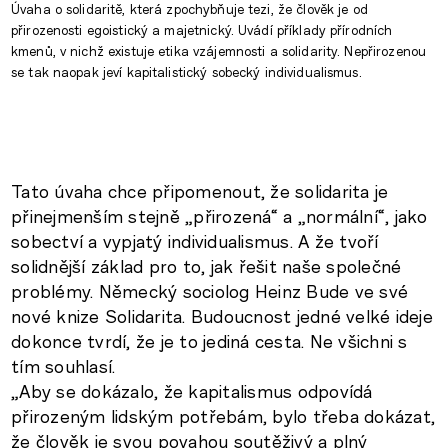
Úvaha o solidaritě, která zpochybňuje tezi, že člověk je od
přirozenosti egoistický a majetnický. Uvádí příklady přírodních
kmenů, v nichž existuje etika vzájemnosti a solidarity. Nepřirozenou
se tak naopak jeví kapitalistický sobecký individualismus.
Tato úvaha chce připomenout, že solidarita je
přinejmenším stejně „přirozená“ a „normální“, jako
sobectví a vypjatý individualismus. A že tvoří
solidnější základ pro to, jak řešit naše společné
problémy. Německý sociolog Heinz Bude ve své
nové knize Solidarita. Budoucnost jedné velké ideje
dokonce tvrdí, že je to jediná cesta. Ne všichni s
tím souhlasí.
„Aby se dokázalo, že kapitalismus odpovídá
přirozeným lidským potřebám, bylo třeba dokázat,
že člověk je svou povahou soutěživý a plný