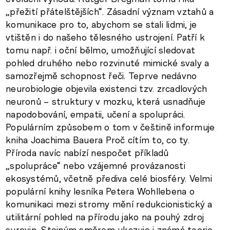
„přežití přátelštějších“. Zásadní význam vztahů a
komunikace pro to, abychom se stali lidmi, je
vtištěn i do našeho tělesného ustrojení. Patří k
tomu např. i oční bělmo, umožňující sledovat
pohled druhého nebo rozvinuté mimické svaly a
samozřejmě schopnost řeči. Teprve nedávno
neurobiologie objevila existenci tzv. zrcadlových
neuronů – struktury v mozku, která usnadňuje
napodobování, empatii, učení a spolupráci.
Populárním způsobem o tom v češtině informuje
kniha Joachima Bauera Proč cítím to, co ty.
Příroda navíc nabízí nespočet příkladů
„spolupráce“ nebo vzájemné provázanosti
ekosystémů, včetně přediva celé biosféry. Velmi
populární knihy lesníka Petera Wohllebena o
komunikaci mezi stromy mění redukcionistický a
utilitární pohled na přírodu jako na pouhý zdroj
surovin. Stejným směrem ukazuje i známá teorie