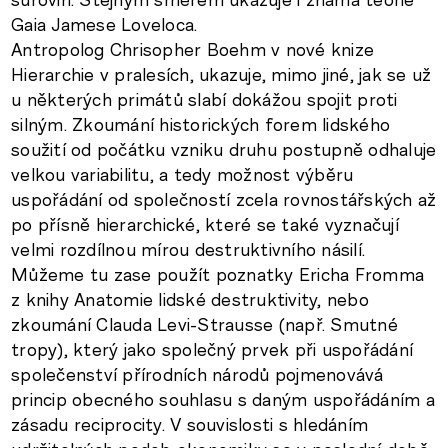
Gaia Jamese Loveloca.
Antropolog Chrisopher Boehm v nové knize
Hierarchie v pralesích, ukazuje, mimo jiné, jak se už
u některých primátů slabí dokážou spojit proti
silným. Zkoumání historických forem lidského
soužití od počátku vzniku druhu postupně odhaluje
velkou variabilitu, a tedy možnost výběru
uspořádání od společností zcela rovnostářských až
po přísně hierarchické, které se také vyznačují
velmi rozdílnou mírou destruktivního násilí.
Můžeme tu zase použít poznatky Ericha Fromma
z knihy Anatomie lidské destruktivity, nebo
zkoumání Clauda Levi-Strausse (např. Smutné
tropy), který jako společný prvek při uspořádání
společenství přírodních národů pojmenovává
princip obecného souhlasu s daným uspořádáním a
zásadu reciprocity. V souvislosti s hledáním