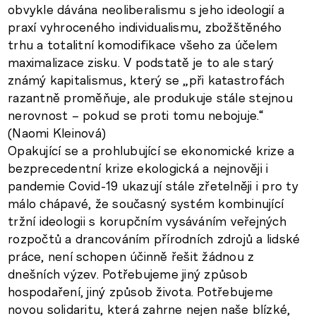
obvykle dávána neoliberalismu s jeho ideologií a
praxí vyhroceného individualismu, zbožštěného
trhu a totalitní komodifikace všeho za účelem
maximalizace zisku. V podstatě je to ale starý
známý kapitalismus, který se „při katastrofách
razantně proměňuje, ale produkuje stále stejnou
nerovnost – pokud se proti tomu nebojuje.“
(Naomi Kleinová)
Opakující se a prohlubující se ekonomické krize a
bezprecedentní krize ekologická a nejnověji i
pandemie Covid-19 ukazují stále zřetelněji i pro ty
málo chápavé, že současný systém kombinující
tržní ideologii s korupčním vysáváním veřejných
rozpočtů a drancováním přírodních zdrojů a lidské
práce, není schopen účinně řešit žádnou z
dnešních výzev. Potřebujeme jiný způsob
hospodaření, jiný způsob života. Potřebujeme
novou solidaritu, která zahrne nejen naše blízké,