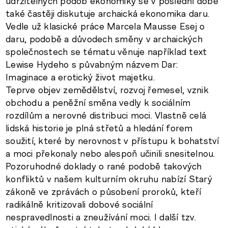
udržitelných podob ekonomiky se v poslední době
také častěji diskutuje archaická ekonomika daru.
Vedle už klasické práce Marcela Mausse Esej o
daru, podobě a důvodech směny v archaických
společnostech se tématu věnuje například text
Lewise Hydeho s půvabným názvem Dar:
Imaginace a erotický život majetku.
Teprve objev zemědělství, rozvoj řemesel, vznik
obchodu a peněžní směna vedly k sociálním
rozdílům a nerovné distribuci moci. Vlastně celá
lidská historie je plná střetů a hledání forem
soužití, které by nerovnost v přístupu k bohatství
a moci překonaly nebo alespoň učinili snesitelnou.
Pozoruhodné doklady o rané podobě takových
konfliktů v našem kulturním okruhu nabízí Starý
zákoně ve zprávách o působení proroků, kteří
radikálně kritizovali dobové sociální
nespravedlnosti a zneužívání moci. I další tzv.