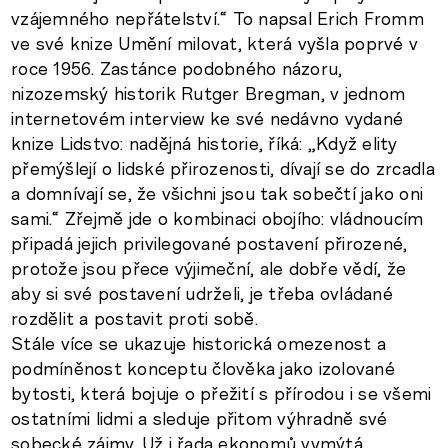
vzájemného nepřátelství.“ To napsal Erich Fromm
ve své knize Umění milovat, která vyšla poprvé v
roce 1956. Zastánce podobného názoru,
nizozemský historik Rutger Bregman, v jednom
internetovém interview ke své nedávno vydané
knize Lidstvo: nadějná historie, říká: „Když elity
přemýšlejí o lidské přirozenosti, dívají se do zrcadla
a domnívají se, že všichni jsou tak sobečtí jako oni
sami.“ Zřejmě jde o kombinaci obojího: vládnoucím
připadá jejich privilegované postavení přirozené,
protože jsou přece výjimeční, ale dobře vědí, že
aby si své postavení udrželi, je třeba ovládané
rozdělit a postavit proti sobě.
Stále více se ukazuje historická omezenost a
podmíněnost konceptu člověka jako izolované
bytosti, která bojuje o přežití s přírodou i se všemi
ostatními lidmi a sleduje přitom výhradně své
sobecké zájmy. Už i řada ekonomů vymýtá