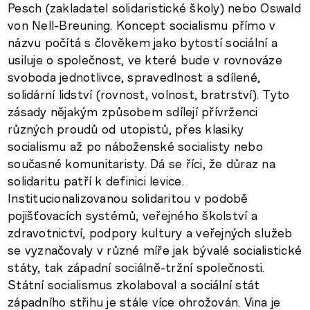
Pesch (zakladatel solidaristické školy) nebo Oswald
von Nell-Breuning. Koncept socialismu přímo v
názvu počítá s člověkem jako bytostí sociální a
usiluje o společnost, ve které bude v rovnováze
svoboda jednotlivce, spravedlnost a sdílené,
solidární lidství (rovnost, volnost, bratrství). Tyto
zásady nějakým způsobem sdílejí přívrženci
různých proudů od utopistů, přes klasiky
socialismu až po náboženské socialisty nebo
současné komunitaristy. Dá se říci, že důraz na
solidaritu patří k definici levice.
Institucionalizovanou solidaritou v podobě
pojišťovacích systémů, veřejného školství a
zdravotnictví, podpory kultury a veřejných služeb
se vyznačovaly v různé míře jak bývalé socialistické
státy, tak západní sociálně-tržní společnosti.
Státní socialismus zkolaboval a sociální stát
západního střihu je stále více ohrožován. Vina je