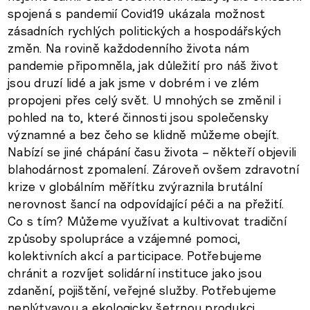
spojená s pandemií Covid19 ukázala možnost
zásadních rychlých politických a hospodářských
změn. Na rovině každodenního života nám
pandemie připomněla, jak důležití pro náš život
jsou druzí lidé a jak jsme v dobrém i ve zlém
propojeni přes celý svět. U mnohých se změnil i
pohled na to, které činnosti jsou společensky
významné a bez čeho se klidně můžeme obejít.
Nabízí se jiné chápání času života – někteří objevili
blahodárnost zpomalení. Zároveň ovšem zdravotní
krize v globálním měřítku zvýraznila brutální
nerovnost šancí na odpovídající péči a na přežití.
Co s tím? Můžeme využívat a kultivovat tradiční
způsoby spolupráce a vzájemné pomoci,
kolektivních akcí a participace. Potřebujeme
chránit a rozvíjet solidární instituce jako jsou
zdanění, pojištění, veřejné služby. Potřebujeme
neplýtvavou a ekologicky šetrnou produkci