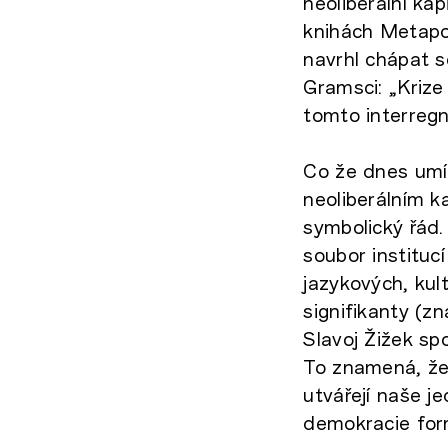
neoliberální kap
knihách Metapo
navrhl chápat s
Gramsci: „Krize
tomto interreg
Co že dnes umír
neoliberálním 
symbolický řád.
soubor institucí
jazykových, kul
signifikanty (zn
Slavoj Žižek s
To znamená, že 
utvářejí naše je
demokracie for