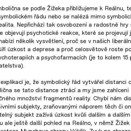
olična se podle Žižeka přibližujeme k Reálnu, t
 symbolickém řádu nebo se nalézá mimo symbolic
ealita. Nepřichází tak osvobození a radostné hry
e objevují psychotické reakce, které se projevují
abízí několik vysvětlení, proč se v našich liberáln
íří úzkost a deprese a proč celosvětově roste poč
ychoterapiích a psychofarmacích (je to kolem 15
atelstva).
explikací je, že symbolický řád vytvářel distanci 
ična se tato distance ztrácí a my jsme zahlceni
ného množství fragmentů reality. Chybí nám di
ivními subjekty, zraňovanými náporem těch či o
itelný subjekt zažívá úzkost kvůli dalším a další
u ale ještě další pohled na Reálno, v němž Žižek
pretace Munchova obrazu Výkřik. Zvuk na obraze 