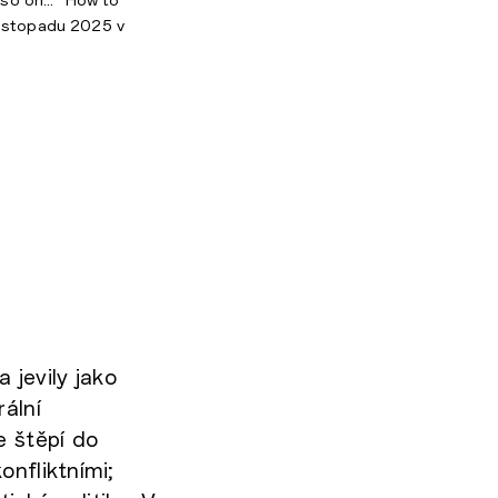
listopadu 2025 v
jevily jako
ální
e štěpí do
onfliktními;