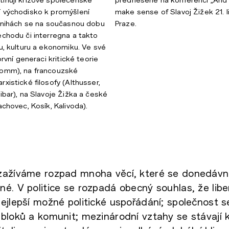
í východisko k promýšlení
make sense of Slavoj Žižek 21. 
 knihách se na současnou dobu
Praze.
echodu či interregna a takto
ku, kulturu a ekonomiku. Ve své
první generaci kritické teorie
romm), na francouzské
xistické filosofy (Althusser,
ibar), na Slavoje Žižka a české
achovec, Kosík, Kalivoda).
zažíváme rozpad mnoha věcí, které se donedávna 
é. V politice se rozpadá obecný souhlas, že liber
ejlepší možné politické uspořádání; společnost s
bloků a komunit; mezinárodní vztahy se stávají k