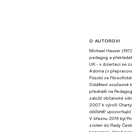
o autorovi
Michael Hauser (1972
pedagog a překladatel
UK - v dizertaci se 
Adorna (v přepracov
Působí ve Filosofic
Oddělení současné ko
přednáší na Pedagog
založil občanské sd
2007 k výročí Charty
občané!
upozorňující
V březnu 2014 byl 
zvolen do Rady České
koncepce, které post