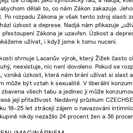
 abychom dělali to, co nám Zákon zakazuje. Jeho
st. Po rozpadu Zákona je však tento zdroj slasti 
chází úzkost a deprese. Nadjá nám přikazuje „užíve
 z přestoupení Zákona je uzavřen. Úzkost a depre
okážeme užívat, i když jsme k tomu nuceni.
osti shrnuje Lacanův výrok, který Žižek často cit
Druhý, neexistuje, nic není dovoleno. Pokud se ro
 vzniká úzkost, která nám brání užívat si slast
em může být vztah k sexualitě. V liberální konzum
a zbavena všech tabu a jedinec ji může konzumova
 klesá její přitažlivost. Nedávný průzkum CZECHSE
ěku 18–25 let ztrácejí zájem o navazování intimní
kupině nikdy nezažilo 24 procent žen a 36 proce
ENI IMAGINÁRNEM