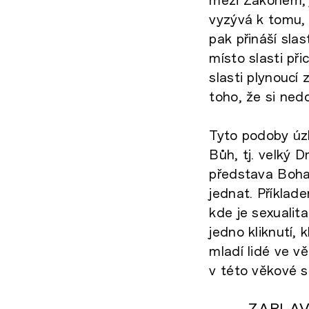
vyzývá k tomu,
pak přináší sla
místo slasti při
slasti plynoucí
toho, že si ned
Tyto podoby úzk
Bůh, tj. velký 
představa Boha,
jednat. Příklad
kde je sexualit
jedno kliknutí,
mladí lidé ve v
v této věkové s
ZAPLAV