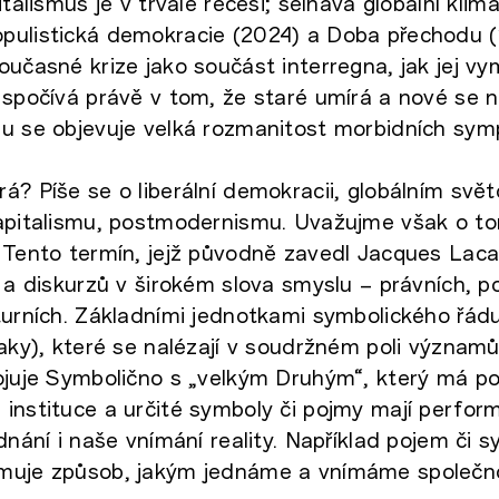
italismus je v trvalé recesi; selhává globální klima
pulistická demokracie (2024) a Doba přechodu (
oučasné krize jako součást interregna, jak jej vy
 spočívá právě v tom, že staré umírá a nové se 
nu se objevuje velká rozmanitost morbidních sy
á? Píše se o liberální demokracii, globálním svě
kapitalismu, postmodernismu. Uvažujme však o to
 Tento termín, jejž původně zavedl Jacques Laca
 a diskurzů v širokém slova smyslu – právních, po
turních. Základními jednotkami symbolického řádu
aky), které se nalézají v soudržném poli významů 
pojuje Symbolično s „velkým Druhým“, který má p
instituce a určité symboly či pojmy mají performa
dnání i naše vnímání reality. Například pojem či 
muje způsob, jakým jednáme a vnímáme společn