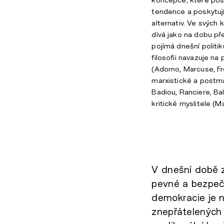
tendence a poskytuj
alternativ. Ve svých
dívá jako na dobu př
pojímá dnešní politi
filosofii navazuje na 
(Adorno, Marcuse, F
marxistické a postmar
Badiou, Ranciere, Bal
kritické myslitele (M
V dnešní době 
pevné a bezpečn
demokracie je n
znepřátelených 