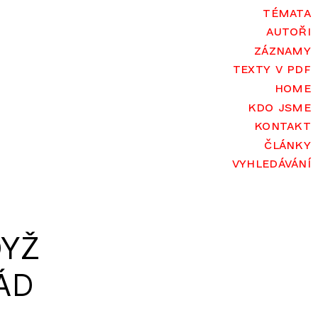
témata
autoři
záznamy
texty v pdf
home
kdo jsme
kontakt
články
vyhledávání
YŽ
ÁD