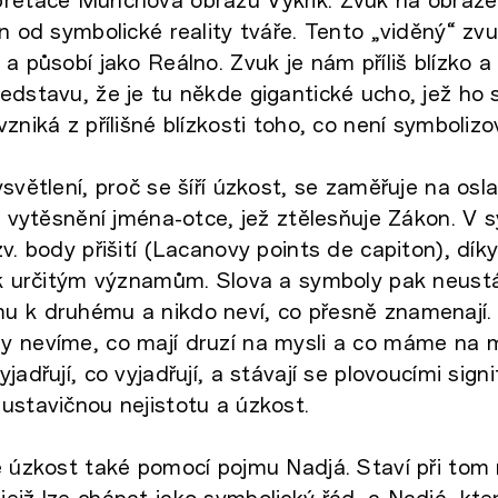
en od symbolické reality tváře. Tento „viděný“ zv
 a působí jako Reálno. Zvuk je nám příliš blízko a
dstavu, že je tu někde gigantické ucho, jež ho sl
zniká z přílišné blízkosti toho, co není symbolizo
ysvětlení, proč se šíří úzkost, se zaměřuje na os
na vytěsnění jména-otce, jež ztělesňuje Zákon. V
v. body přišití (Lacanovy points de capiton), dík
 k určitým významům. Slova a symboly pak neustá
u k druhému a nikdo neví, co přesně znamenají.
y nevíme, co mají druzí na mysli a co máme na m
jadřují, co vyjadřují, a stávají se plovoucími sign
ustavičnou nejistotu a úzkost.
e úzkost také pomocí pojmu Nadjá. Staví při tom n
ejž lze chápat jako symbolický řád, a Nadjá, kte