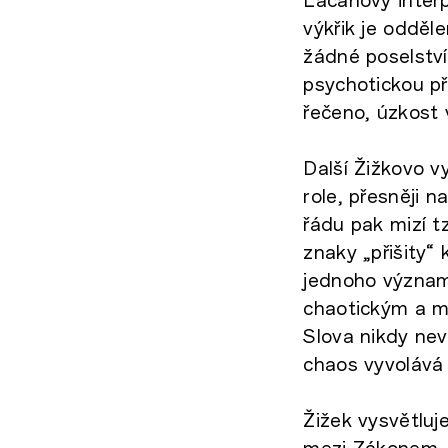
výkřik je odděl
žádné poselství
psychotickou pře
řečeno, úzkost v
Další Žižkovo v
role, přesněji 
řádu pak mizí tz
znaky „přišity“
jednoho význam
chaotickým a m
Slova nikdy nevy
chaos vyvolává 
Žižek vysvětluj
mezi Zákonem, j