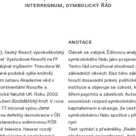
interregnum
symbolický řád
anotace
), český filosof, vysokoškolský
Článek se zabývá Žižkovou ana
. Vystudoval filosofii na FF
symbolického řádu jako projeve
zabýval myšlením Theodora W.
Tento řád umožňoval shodnout 
ané podobě vyšla knižně).
základních věcech. Bez této zá
kém ústavu Akademie věd v
hroutí dosavadní právní, politické
ntinentální filosofie a
instituce a objevuje se úzkost,
ické fakultě UK. Roku 2002
šíření psychóz a závislostí. Aut
ružení
Socialistický kruh
. V roce
souvislosti rozpad symbolickéh
 77 inicioval výzvu
Jsme
kapitalismem a ukazuje, že ces
 na defekty demokracie v ČR.
symbolickému řádu spočívá v přij
Poslaneckou sněmovnou PČR
nyní.
 televize. Hauser rozvíjí
Text vychází z přednášky „Reáln
ihují krizové společenské
přednesené na konferenci „And