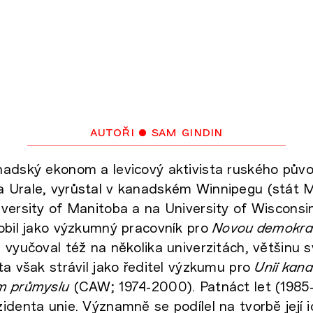
autoři
• sam gindin
nadský ekonom a levicový aktivista ruského pův
 Urale, vyrůstal v kanadském Winnipegu (stát M
versity of Manitoba a na University of Wisconsi
obil jako výzkumný pracovník pro
Novou demokrat
, vyučoval též na několika univerzitách, většinu 
ta však strávil jako ředitel výzkumu pro
Unii kan
m průmyslu
(CAW; 1974-2000). Patnáct let (1985
identa unie. Významně se podílel na tvorbě její 