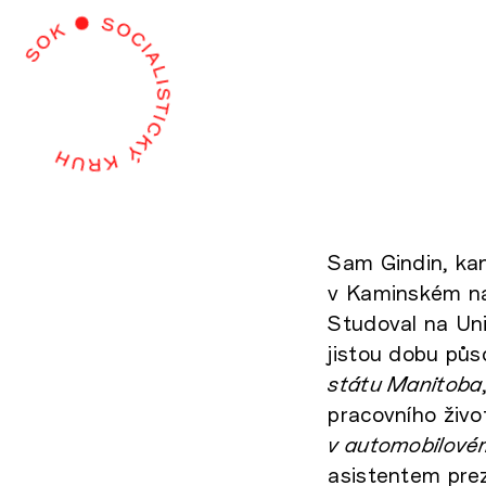
Sam Gindin, ka
v Kaminském na
Studoval na Uni
jistou dobu půs
státu Manitoba
pracovního živo
v automobilové
asistentem prez