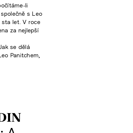
počítáme-li
 společně s Leo
sta let. V roce
na za nejlepší
 Jak se dělá
 Leo Panitchem,
DIN
: A