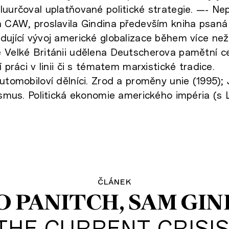
luurčoval uplatňované politické strategie. —- Ne
h CAW, proslavila Gindina především kniha psaná
dující vývoj americké globalizace během více než 
 Velké Británii udělena Deutscherova pamětní ce
í práci v linii či s tématem marxistické tradice.
automobiloví dělníci. Zrod a proměny unie (1995);
lismus. Politická ekonomie amerického impéria (s
článek
O PANITCH
SAM GIN
THE CURRENT CRISIS