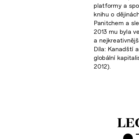
platformy a spo
knihu o dějinác
Panitchem a sle
2013 mu byla ve
a nejkreativnějš
Díla: Kanadští 
globální kapita
2012).
LE
•