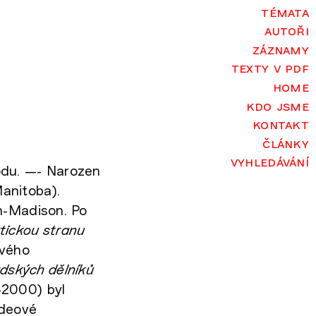
témata
autoři
záznamy
texty v pdf
home
kdo jsme
kontakt
články
vyhledávání
odu. —- Narozen
anitoba).
n-Madison. Po
ickou stranu
svého
adských dělníků
-2000) byl
ideové