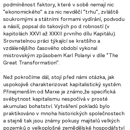
podmíněnost faktory, které v sobě nemají nic
“ekonomického” a za nic nevděčí “trhu”, zvláště
soukromými a státními formami vydírání, podvodu
a násilí, popsal do takových po d robností (v
kapitolách XXVI až XXXII prvního dílu Kapitálu).
Srovnatelnou práci týkající se kratšího a
vzdálenějšího časového období vykonal
mistrovským způsobem Karl Polanyi v díle “The
Great Transformation”.
Než pokročíme dál, stojí před námi otázka, jak
uspokojivě charakterizovat kapitalistický systém.
Přinejmenším od Marxe je známo,že specifická
svébytnost kapitalismu nespočívá v prosté
akumulaci bohatství. Vytváření pokladů bylo
praktikováno v mnoha historických společnostech
a stejně tak jsou známy pokusy majitelů velkých
pozemků o velkoplošné zemědělské hospodářství