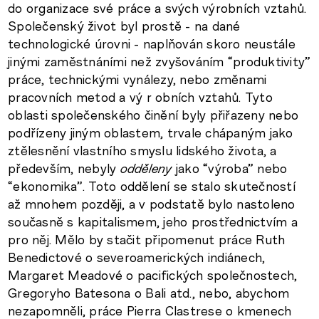
do organizace své práce a svých výrobních vztahů.
Společenský život byl prostě - na dané
technologické úrovni - naplňován skoro neustále
jinými zaměstnáními než zvyšováním “produktivity”
práce, technickými vynálezy, nebo změnami
pracovních metod a vý r obních vztahů. Tyto
oblasti společenského činění byly přiřazeny nebo
podřízeny jiným oblastem, trvale chápaným jako
ztělesnění vlastního smyslu lidského života, a
především, nebyly
odděleny
jako “výroba” nebo
“ekonomika”. Toto oddělení se stalo skutečností
až mnohem později, a v podstatě bylo nastoleno
současně s kapitalismem, jeho prostřednictvím a
pro něj. Mělo by stačit připomenut práce Ruth
Benedictové o severoamerických indiánech,
Margaret Meadové o pacifických společnostech,
Gregoryho Batesona o Bali atd., nebo, abychom
nezapomněli, práce Pierra Clastrese o kmenech