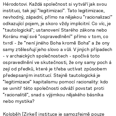
Hérodotovi. Každá společnost si vytváří jak svou
instituci, tak její “legitimizaci”. Tato legitimizace,
nevhodný, západní, přímo na nějakou “racionalizaci”
odkazující pojem, je skoro vždy implicitní. Co víc, je
“tautologická”; ustanovení Starého zákona nebo
Koránu mají své “ospravedlnění” přímo v tom, co
tvrdí - že “není jiného Boha kromě Boha” a že ony
samy ztělesňují jeho slovo a vůli. V jiných případech
- v archaických společnostech - spočívá toto
ospravedlnění ve skutečnosti, že ony samy poch á
zejí od předků, které je třeba uctívat způsobem
předepsaným institucí. Stejně tautologická je
“legitimizace” kapitalismu pomocí racionality: kdo
se uvnitř této společnosti odváží povstat proti
“racionalitě”, snad s výjimkou nějakého básníka
nebo mystika?
Koloběh [Zirkel] instituce je samozřejmě pouze