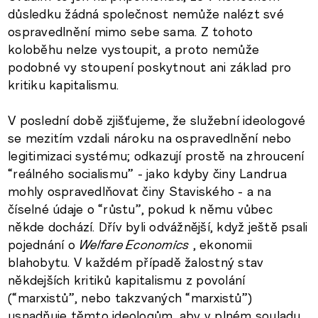
důsledku žádná společnost nemůže nalézt své
ospravedlnění mimo sebe sama. Z tohoto
koloběhu nelze vystoupit, a proto nemůže
podobné vy stoupení poskytnout ani základ pro
kritiku kapitalismu.
V poslední době zjišťujeme, že služební ideologové
se mezitím vzdali nároku na ospravedlnění nebo
legitimizaci systému; odkazují prostě na zhroucení
“reálného socialismu” - jako kdyby činy Landrua
mohly ospravedlňovat činy Staviského - a na
číselné údaje o “růstu”, pokud k němu vůbec
někde dochází. Dřív byli odvážnější, když ještě psali
pojednání o
Welfare Economics
, ekonomii
blahobytu. V každém případě žalostný stav
někdejších kritiků kapitalismu z povolání
(“marxistů”, nebo takzvaných “marxistů”)
usnadňuje těmto ideologům, aby v plném souladu