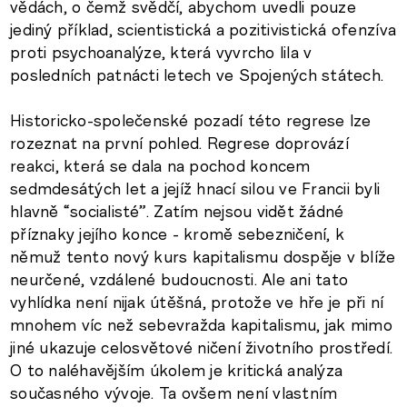
vědách, o čemž svědčí, abychom uvedli pouze
jediný příklad, scientistická a pozitivistická ofenzíva
proti psychoanalýze, která vyvrcho lila v
posledních patnácti letech ve Spojených státech.
Historicko-společenské pozadí této regrese lze
rozeznat na první pohled. Regrese doprovází
reakci, která se dala na pochod koncem
sedmdesátých let a jejíž hnací silou ve Francii byli
hlavně “socialisté”. Zatím nejsou vidět žádné
příznaky jejího konce - kromě sebezničení, k
němuž tento nový kurs kapitalismu dospěje v blíže
neurčené, vzdálené budoucnosti. Ale ani tato
vyhlídka není nijak útěšná, protože ve hře je při ní
mnohem víc než sebevražda kapitalismu, jak mimo
jiné ukazuje celosvětové ničení životního prostředí.
O to naléhavějším úkolem je kritická analýza
současného vývoje. Ta ovšem není vlastním