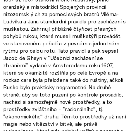
oranžský a místodržící Spojených provincií
nizozemsk ý ch za pomoci svých bratrů Viléma-
Ludvíka a Jana standardní pravidla pro zacházení s
mušketou. Zahrnují přibližně čtyřicet přesných
pohybů rukou, které museli mušketýři provádět
ve stanoveném pořadí a v pevném a jednotném
rytmu pro celou rotu. Tato pravidl a pak sepsal
Jacob de Gheyn v “Učebnici zacházení se
zbraněmi” vydané v Amsterodamu roku 1607,
která se okamžitě rozšířila po celé Evropě a na
rozkaz cara byla přeložena také do ruštiny, ačkoli
Rusko bylo prakticky negramotné. Na druhé
straně, aby se toto puzení po kontrole prosadilo,
nachází si samozřejmě nové prostředky, a to
prostředky zvláštního – “racionálního”, tj.
“ekonomického” druhu. Těmito prostředky už není
magie nebo vítězství v bitvě, ale právě