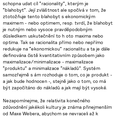
schopna udat cíl “racionality”, kterým je
“blahobyt”. Její zvláštnost ale spočívá v tom, že
ztotožňuje tento blahobyt s ekonomickým
maximem - nebo optimem, resp. tvrdí, že blahobyt
je nutným nebo vysoce pravděpodobným
důsledkem uskutečnění to h oto maxima nebo
optima. Tak se racionalita přímo nebo nepřímo
redukuje na “ekonomickou” racionalitu a ta je dále
definována čistě kvantitativním způsobem jako
maximalizace/minimalizace - maximalizace
“produktu” a minimalizace “nákladů”. Systém
samozřejmě s ám rozhoduje o tom, co je produkt -
a jak bude hodnocen -, stejně jako o tom, co má
být započítáno do nákladů a jak mají být vysoké.
Nezapomínejme, že relativita konečného
zdůvodnění jakékoli kultury je známa přinejmenším
od Maxe Webera, abychom se nevraceli až k