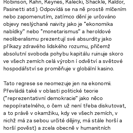
Robinson, Kahn, Keynes, Kalecki, Shackle, Kaldor,
Pasinetti atd.). Odpovídá se na ně prostě mlčením
nebo zapomenutím, zatímco dění je určováno
objevy neslýchané naivity jako je “ekonomika
nabídky” nebo “monetarismus” a heroldové
neoliberalismu prezentují své absurdity jako
příkazy zdravého lidského rozumu, přičemž
absolutní svoboda pohybu kapitálu ruinuje skoro
ve všech zemích celá výrobn í odvětví a světové
hospodářství se proměňuje v globální kasino.
Tato regrese se neomezuje jen na ekonomii.
Převládá také v oblasti politické teorie
(“reprezentativní demokracie” jako něco
nepopíratelného, o čem už není třeba diskutovat,
a to právě v okamžiku, kdy ve všech zemích, v
nichž má za sebou určité dějiny, má stále horší a
horší pověst) a zcela obecně v humanitních