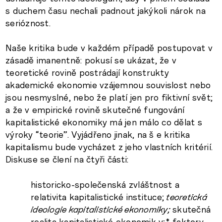
s duchem času nechali padnout jakýkoli nárok na
serióznost.
Naše kritika bude v každém případě postupovat v
zásadě imanentně: pokusí se ukázat, že v
teoretické rovině postrádají konstrukty
akademické ekonomie vzájemnou souvislost nebo
jsou nesmyslné, nebo že platí jen pro fiktivní svět;
a že v empirické rovině skutečné fungování
kapitalistické ekonomiky má jen málo co dělat s
výroky “teorie”. Vyjádřeno jinak, na š e kritika
kapitalismu bude vycházet z jeho vlastních kritérií.
Diskuse se člení na čtyři části:
historicko-společenská zvláštnost a
relativita kapitalistické instituce;
teoretická
ideologie kapitalistické ekonomiky;
skutečná
realita kapitalistické ekonomik y;* faktory