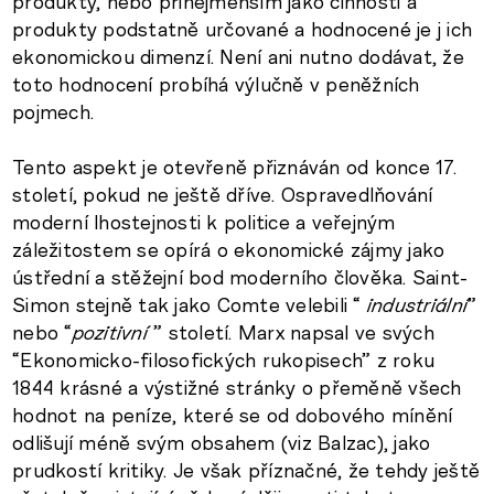
produkty, nebo přinejmenším jako činnosti a
produkty podstatně určované a hodnocené je j ich
ekonomickou dimenzí. Není ani nutno dodávat, že
toto hodnocení probíhá výlučně v peněžních
pojmech.
Tento aspekt je otevřeně přiznáván od konce 17.
století, pokud ne ještě dříve. Ospravedlňování
moderní lhostejnosti k politice a veřejným
záležitostem se opírá o ekonomické zájmy jako
ústřední a stěžejní bod moderního člověka. Saint-
Simon stejně tak jako Comte velebili “
industriální
”
nebo “
pozitivní
” století. Marx napsal ve svých
“Ekonomicko-filosofických rukopisech” z roku
1844 krásné a výstižné stránky o přeměně všech
hodnot na peníze, které se od dobového mínění
odlišují méně svým obsahem (viz Balzac), jako
prudkostí kritiky. Je však příznačné, že tehdy ještě