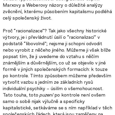
Marxovy a Weberovy názory o důležité analýzy
zvěcnění, kterému působením kapitalismu podléhá
celý společenský život.
Proč “racionalizace”? Tak jako všechny historické
výtvory, je i převládnutí úsilí o “racionalizaci” v
podstatě “libovolné”; nejsme ji schopni odvodit
nebo vyrobit z něčeho jiného. Můžeme ji však blíže
popsat tím, že ji uvedeme do vztahu s něčím
známějším a důvěrnějším, co už se objevilo v jiné
formě v jiných společenských formacích: k touze
po kontrole. Tímto způsobem můžeme především
vytvořit vazbu s jedním ze základních rysů
individuální psychiky – úsilím o všemohoucnost.
Tato touha, toto
puzení
po kontrole není ovšem
samo o sobě nijak výlučně a specificky
kapitalistické, setkáváme se s ním například v těch
společenských řádech, která jsou zaměřeny na