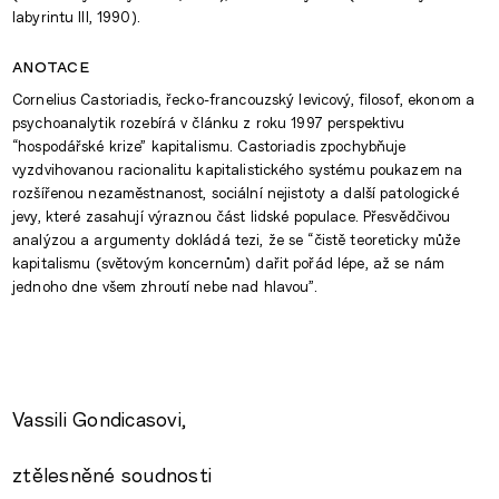
labyrintu III, 1990).
anotace
Cornelius Castoriadis, řecko-francouzský levicový, filosof, ekonom a
psychoanalytik rozebírá v článku z roku 1997 perspektivu
“hospodářské krize” kapitalismu. Castoriadis zpochybňuje
vyzdvihovanou racionalitu kapitalistického systému poukazem na
rozšířenou nezaměstnanost, sociální nejistoty a další patologické
jevy, které zasahují výraznou část lidské populace. Přesvědčivou
analýzou a argumenty dokládá tezi, že se “čistě teoreticky může
kapitalismu (světovým koncernům) dařit pořád lépe, až se nám
jednoho dne všem zhroutí nebe nad hlavou”.
Vassili Gondicasovi,
ztělesněné soudnosti