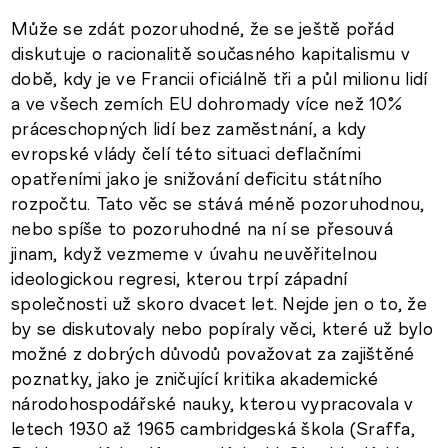
Může se zdát pozoruhodné, že se ještě pořád
diskutuje o racionalitě současného kapitalismu v
době, kdy je ve Francii oficiálně tři a půl milionu lidí
a ve všech zemích EU dohromady více než 10%
práceschopných lidí bez zaměstnání, a kdy
evropské vlády čelí této situaci deflačními
opatřeními jako je snižování deficitu státního
rozpočtu. Tato věc se stává méně pozoruhodnou,
nebo spíše to pozoruhodné na ní se přesouvá
jinam, když vezmeme v úvahu neuvěřitelnou
ideologickou regresi, kterou trpí západní
společnosti už skoro dvacet let. Nejde jen o to, že
by se diskutovaly nebo popíraly věci, které už bylo
možné z dobrých důvodů považovat za zajištěné
poznatky, jako je zničující kritika akademické
národohospodářské nauky, kterou vypracovala v
letech 1930 až 1965 cambridgeská škola (Sraffa,