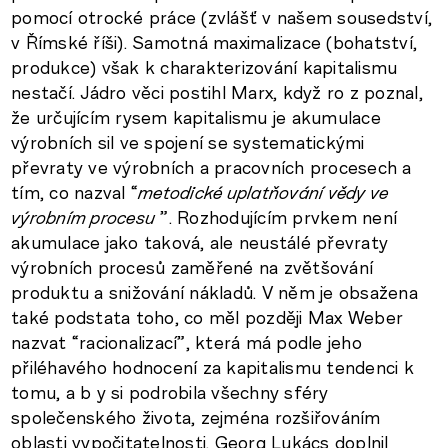
pomocí otrocké práce (zvlášť v našem sousedství,
v Římské říši). Samotná maximalizace (bohatství,
produkce) však k charakterizování kapitalismu
nestačí. Jádro věci postihl Marx, když ro z poznal,
že určujícím rysem kapitalismu je akumulace
výrobních sil ve spojení se systematickými
převraty ve výrobních a pracovních procesech a
tím, co nazval “
metodické uplatňování vědy ve
výrobním procesu
”. Rozhodujícím prvkem není
akumulace jako taková, ale neustálé převraty
výrobních procesů zaměřené na zvětšování
produktu a snižování nákladů. V něm je obsažena
také podstata toho, co měl později Max Weber
nazvat “racionalizací”, která má podle jeho
přiléhavého hodnocení za kapitalismu tendenci k
tomu, a b y si podrobila všechny sféry
společenského života, zejména rozšiřováním
oblasti vypočitatelnosti. Georg Lukács doplnil