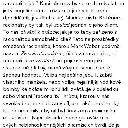
racionalitu jde? Kapitalismus by se mohl odvolat na
jistý hegelianismus: rozum je jednání, které o
dpovídá cíli, jak říkal starý Marxův mistr. Kritériem
racionality by tak byl
soulad
jednání s jeho cílem.
To nás přivádí k otázce: jak je to tedy zařízeno s
racionalitou samotného cíle? Tato na prostředky
omezená racionalita, kterou Marx Weber podivně
nazv al
Zweckrationalität
, účelová racionalita, tj.
racionalita
ve vztahu k
cíli přijímanému jako
všeobecně platný, nemá zřejmě sama o sobě
žádnou hodnotu. Volba nejlepšího jedu k zabití
vlastního manžela, nebo volba nejsilnější vodíkové
bomby ke zkáze milionů lidí, zvětšuje v důsledku
sobě vlastní “racionality” hrůzu, kterou v nás
vyvolává nejen sledovaný cíl, ale také prostředky,
které umožnily, aby cíl byl dosažen s maximální
efektivitou. Kapitalistická ideologie ovšem ve
svých neblahosklonnějších okamžicích tvrdí, že je