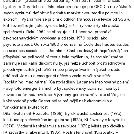
barbarství“ (Socialisme ou barbarie), k níž patří i Jean-Francois
Lyotard a Guy Debord. Jako ekonom pracuje pro OECD a na základě
svých výzkumů definitivně odmítá marxistickou teorii v politice i v
ekonomii. Významně se přičiní o odklon francouzské levice od SSSR,
kritizovaného jím jako byrokratický režim (v knize Byrokratická
společnost). Roku 1964 se připojuje k J. Lacanovi, prochází
psychoanalytickým výcvikem a od roku 1970 působí jako
psychoterapeut. Od roku 1980 přednáší na École des hautes études
en sciences sociales. —- Jedním z Castoriadisových nejdůležitějších
příspěvků na poli sociální teorie byla myšlenka, že sociální změna
zahrnuje radikální diskontinuity, jež nelze uchopit prostřednictvím
jakkoli vymezitelných příčin nebo převyprávěním nějakého sledu
událostí. Jde tu o emergenci něčeho zcela nového ve sféře
“sociálního imaginárna” (Castoriadisův, Lacanem inspirovaný pojem)
- aby toto emergentní mohlo být společensky uznáno, musí být
zavedeno formou revoluce. Významy generované v této sféře jsou
každopádně podle Castoriadise reálnější než ekonomická a
funkcionální skutečnost.
Díla: Květen 68. Roztržka (1968); Byrokratická společnost (1973);
Instituce společenského imaginárna (1975); Křižovatky v labyrintu
(1978); Moderní kapitalismus a revoluce (1979); Místa pro člověka
(Křižovatky v labyrintu II, 1986); Roztříštěný svět (Křižovatky v