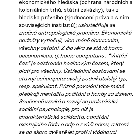
ekonomického hlediska (ochrana národních a
koloniálních trhů, státní zakázky), tak z
hlediska právního (sjednocení práva a s ním
souvisejících institutů);
uskutečňuje se
značná antropologická proměna. Ekonomické
podněty vytlačují, více-méně donucením,
všechny ostatní. Z člověka se stává
homo
oeconomicus
, tj.
homo computans
. “Vnitřní
čas” je odstraněn hodinovým časem, který
platí pro všechny. Ústředními postavami se
stávají schumpeterovský podnikatelský typ,
resp. spekulant. Různá povolání více-méně
přebírají mentalitu počítání a honby za ziskem.
Současně vzniká a rozvíjí se proletářská
sociální psychologie, pro níž je
charakteristická solidarita, odmítání
existujícího řádu a odp o r vůči němu, a která
se po skoro dvě stě let protiví vládnoucí