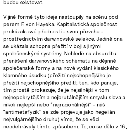
budou existovat.
V jiné formě tyto ideje nastoupily na scénu pod
perem F. von Hayeka. Kapitalistická společnost
prokázala své přednosti - svou převahu -
prostřednictvím darwinovské selekce. Jedině ona
se ukázala schopna přežití v boji s jinými
společenskými systémy. Nehledě na absurditu
přenášení darwinovského schématu na dějinné
společenské formy a na nové vydání klasického
klamného úsudku (přežití nejschopnějšího je
přežití nejschopnějšího přežití; ten, kdo panuje,
tím prostě prokazuje, že je nejsilnější v tom
nejnepokrytějším a nejbrutálnějším smyslu slova a
nikoli nejlepší nebo “nejracionálnější” - náš
“antimetafyzik” se zde projevuje jako hegelián
nejvulgárnějšího druhu) víme, že se věci
neodehrávaly tímto způsobem. To, co se dělo v 16.,