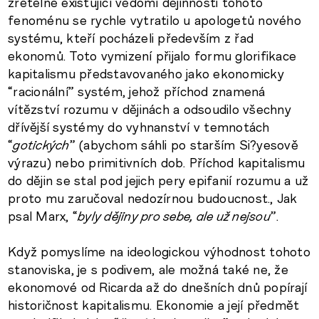
zřetelně existující vědomí dějinnosti tohoto
fenoménu se rychle vytratilo u apologetů nového
systému, kteří pocházeli především z řad
ekonomů. Toto vymizení přijalo formu glorifikace
kapitalismu představovaného jako ekonomicky
“racionální” systém, jehož příchod znamená
vítězství rozumu v dějinách a odsoudilo všechny
dřívější systémy do vyhnanství v temnotách
“
gotických
” (abychom sáhli po starším Si?yesově
výrazu) nebo primitivních dob. Příchod kapitalismu
do dějin se stal pod jejich pery epifanií rozumu a už
proto mu zaručoval nedozírnou budoucnost., Jak
psal Marx, “
byly dějiny pro sebe, ale už nejsou
”.
Když pomyslíme na ideologickou výhodnost tohoto
stanoviska, je s podivem, ale možná také ne, že
ekonomové od Ricarda až do dnešních dnů popírají
historičnost kapitalismu. Ekonomie a její předmět