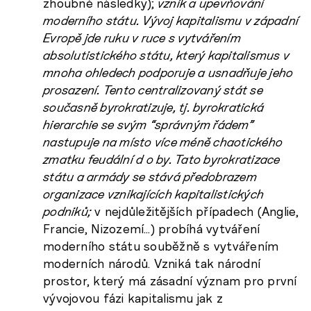
zhoubné následky);
vznik a upevňování
moderního státu. Vývoj kapitalismu v západní
Evropě jde ruku v ruce s vytvářením
absolutistického státu, který kapitalismus v
mnoha ohledech podporuje a usnadňuje jeho
prosazení. Tento centralizovaný stát se
současně byrokratizuje, tj. byrokratická
hierarchie se svým “správným řádem”
nastupuje na místo více méně chaotického
zmatku feudální d o by. Tato byrokratizace
státu a armády se stává předobrazem
organizace vznikajících kapitalistických
podniků;
v nejdůležitějších případech (Anglie,
Francie, Nizozemí…) probíhá vytváření
moderního státu souběžně s vytvářením
moderních národů. Vzniká tak národní
prostor, který má zásadní význam pro první
vývojovou fázi kapitalismu jak z