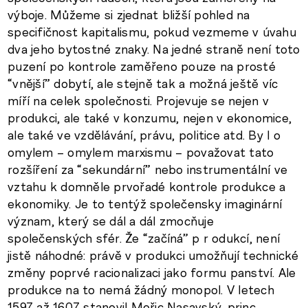
výboje. Můžeme si zjednat bližší pohled na
specifičnost kapitalismu, pokud vezmeme v úvahu
dva jeho bytostné znaky. Na jedné straně není toto
puzení po kontrole zaměřeno pouze na prosté
“vnější” dobytí, ale stejně tak a možná ještě víc
míří na celek společnosti. Projevuje se nejen v
produkci, ale také v konzumu, nejen v ekonomice,
ale také ve vzdělávání, právu, politice atd. By l o
omylem – omylem marxismu – považovat tato
rozšíření za “sekundární” nebo instrumentální ve
vztahu k domněle prvořadé kontrole produkce a
ekonomiky. Je to tentýž společensky imaginární
význam, který se dál a dál zmocňuje
společenských sfér. Že “začíná” p r odukcí, není
jistě náhodné: právě v produkci umožňují technické
změny poprvé racionalizaci jako formu panství. Ale
produkce na to nemá žádný monopol. V letech
1597 až 1607 stanovil Mořic Nasavský, princ