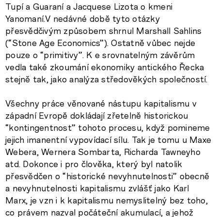
Tupí a Guaraní a Jacquese Lizota o kmeni
Yanomaní.V nedávné době tyto otázky
přesvědčivým způsobem shrnul Marshall Sahlins
(“Stone Age Economics”). Ostatně vůbec nejde
pouze o “primitivy”. K e srovnatelným závěrům
vedla také zkoumání ekonomiky antického Řecka
stejně tak, jako analýza středověkých společností.
Všechny práce věnované nástupu kapitalismu v
západní Evropě dokládají zřetelně historickou
“kontingentnost” tohoto procesu, když pomineme
jejich imanentní vypovídací sílu. Tak je tomu u Maxe
Webera, Wernera Sombarta, Richarda Tawneyho
atd. Dokonce i pro člověka, který byl natolik
přesvědčen o “historické nevyhnutelnosti” obecně
a nevyhnutelnosti kapitalismu zvlášť jako Karl
Marx, je vzn i k kapitalismu nemyslitelný bez toho,
co právem nazval počáteční akumulací, a jehož