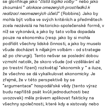
se glorifikuje jako “
čistá logika volby
” nebo jako
zkoumání “
alokace omezených prostředků k
realizaci neomezených účelů
” (Robbins). Jako by
mohla být volba ve svých kritériích a předmětech
zcela nezávislá na historicko-společenské formě, v
níž se vykonává, a jako by tato volba dopadala
pouze na ekonomiku (resp. jako by si mohla
podřídit všechny lidské činnosti, a jako by muselo
všude docházet k nějakým volbám - od strategie
až po chirurgii). Tento nešvar se poslední dobou
vzmohl natolik, že skoro všude (od vzdělávání až
po trestní řízení) rozkvétají “ekonomik y ” a iluze,
že všechno se dá vykalkulovat ekonomicky. Je
zřejmé, že v této perspektivě by se
“argumentace” hospodářské vědy (tento výraz
budu napříště psát kvůli jednoduchosti bez
uvozovek) měla právem aplikovat fakticky na
všechny společnosti, které kdy e xistovaly nebo