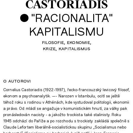
CASTORIADIS
•
"RACIONALITA"
KAPITALISMU
filosofie
ekonomie
krize
kapitalismus
o autorovi
Cornelius Castoriadis (1922-1997), řecko-francouzský levicový filosof,
ekonom a psychoanalytik. —- Narozen v Istanbulu, ocitl se ještě
téhož roku s rodinou v Athénách, kde vystudoval politologii, ekonomii
a právo. Od mládí se angažuje v komunistickém hnutí, za války pak
pronásledován nacisty - a jakožto trockista také stalinisty. Roku
1945 odchází do Paříže a po rozchodu s trockisty zakládá společně s
Claude Lefortem liberálně-socialistickou skupinu „Socialismus nebo