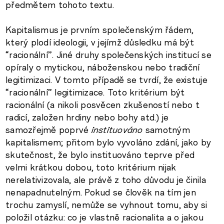
předmětem tohoto textu.
Kapitalismus je prvním společenským řádem,
který plodí ideologii, v jejímž důsledku má být
“racionální”. Jiné druhy společenských institucí se
opíraly o mytickou, náboženskou nebo tradiční
legitimizaci. V tomto případě se tvrdí, že existuje
“racionální” legitimizace. Toto kritérium být
racionální (a nikoli posvěcen zkušeností nebo t
radicí, založen hrdiny nebo bohy atd.) je
samozřejmě poprvé
instituováno
samotným
kapitalismem; přitom bylo vyvoláno zdání, jako by
skutečnost, že bylo instituováno teprve před
velmi krátkou dobou, toto kritérium nijak
nerelativizovala, ale právě z toho důvodu je činila
nenapadnutelným. Pokud se člověk na tím jen
trochu zamyslí, nemůže se vyhnout tomu, aby si
položil otázku: co je vlastně racionalita a o jakou