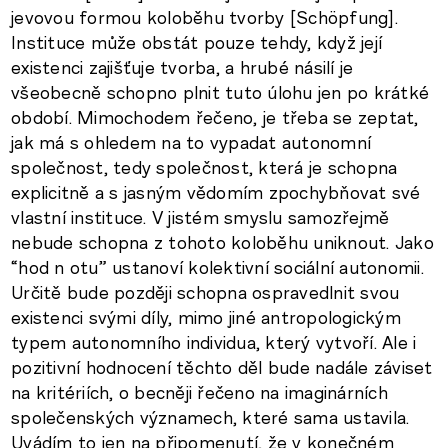
jevovou formou koloběhu tvorby [Schöpfung].
Instituce může obstát pouze tehdy, když její
existenci zajišťuje tvorba, a hrubé násilí je
všeobecně schopno plnit tuto úlohu jen po krátké
období. Mimochodem řečeno, je třeba se zeptat,
jak má s ohledem na to vypadat autonomní
společnost, tedy společnost, která je schopna
explicitně a s jasným vědomím zpochybňovat své
vlastní instituce. V jistém smyslu samozřejmě
nebude schopna z tohoto koloběhu uniknout. Jako
“hod n otu” ustanoví kolektivní sociální autonomii.
Určitě bude později schopna ospravedlnit svou
existenci svými díly, mimo jiné antropologickým
typem autonomního individua, který vytvoří. Ale i
pozitivní hodnocení těchto děl bude nadále záviset
na kritériích, o becněji řečeno na imaginárních
společenských významech, které sama ustavila.
Uvádím to jen na připomenutí, že v konečném