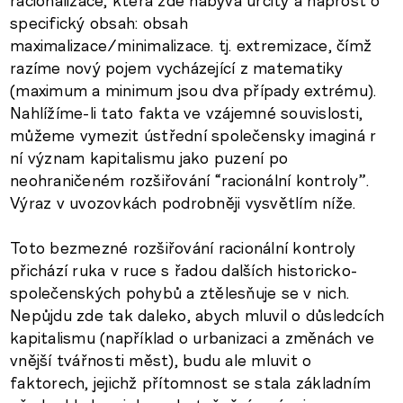
racionalizace, která zde nabývá určitý a naprost o
specifický obsah: obsah
maximalizace/minimalizace. tj. extremizace, čímž
razíme nový pojem vycházející z matematiky
(maximum a minimum jsou dva případy extrému).
Nahlížíme-li tato fakta ve vzájemné souvislosti,
můžeme vymezit ústřední společensky imaginá r
ní význam kapitalismu jako puzení po
neohraničeném rozšiřování “racionální kontroly”.
Výraz v uvozovkách podrobněji vysvětlím níže.
Toto bezmezné rozšiřování racionální kontroly
přichází ruka v ruce s řadou dalších historicko-
společenských pohybů a ztělesňuje se v nich.
Nepůjdu zde tak daleko, abych mluvil o důsledcích
kapitalismu (například o urbanizaci a změnách ve
vnější tvářnosti měst), budu ale mluvit o
faktorech, jejichž přítomnost se stala základním