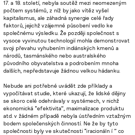
17. a 18. století, nebyla soutěž mezi neomezeným
počtem systémů, z níž by jako vítěz vyšel
kapitalismus, ale záhadná synergie celé řady
faktorů, jejichž vzájemné působení vedlo ke
společnému výsledku. Že později společnost s
vysoce vyvinutou technologií mohla demonstrovat
svoji převahu vyhubením indiánských kmenů a
národů, tasmánského nebo australského
původního obyvatelstva a podrobením mnoha
dalších, nepředstavuje žádnou velkou hádanku.
Nebude ani potřebné uvádět zde příklady a
vypočítávat studie, které ukazují, že lidské dějiny
se skoro celé odehrávaly v systémech, v nichž
ekonomická “efektivita”, maximalizace produktu
atd. v žádném případě nebyla ústředním vztažným
bodem společenských činností. Ne že by tyto
společnosti byly ve skutečnosti “iracionáln í ” co