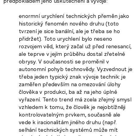
předpokladem jeho uskutečnění a vývoje:
enormní urychlení technických přeměn jako
historický fenomén nového druhu (toto
tvrzení je sice banální, ale je třeba se ho
přidržet). Toto urychlení bylo neseno
rozvojem věd, který začal už před renesancí,
ale teprve v jejím průběhu dostal zřetelné
obrysy. V současnosti se proměnil v
autonomní pohyb technovědy. Vyzvednout je
třeba jeden typický znak vývoje technik: je
zaměřen především na omezování úlohy
člověka v produkci, ba až na jeho úplné
vyřazení. Tento trend má zcela zřejmý smysl
vzhledem k tomu, že člověk je nejobtížněji
kontrolovatelným prvkem, současně ale
vede k iracionalitám jiného druhu (např.
selhání technických systémů může mít