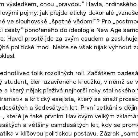
m výsledkem, onou „pravdou“ Havla, hrdinského 
lovými pojmy: jak přejde eticky dokonalé „vzneš
ně ve slouhovské „špatné vědomí“? Pro „postmo
tí cesty“ ponořeného do ideologie New Age sam
je: Havel prostě jde za svým osudem a zasluhuje
ýbá politické moci. Nelze se však nijak vyhnout z
klesl.
jednotlivec tolik rozdílných rolí. Začátkem padesá
ý student, člen uzavřeného kroužku, v němž se 
e a který nějak přežívá nejhorší roky stalinského 
ramatik a kritický esejista, který se snaží prosad
desátých a šedesátých let. První setkání s ději
 –, které je také prvním Havlovým velkým zklamá
esátých a většiny osmdesátých let, kdy se prom
atika v klíčovou politickou postavu. Zázrak „sam