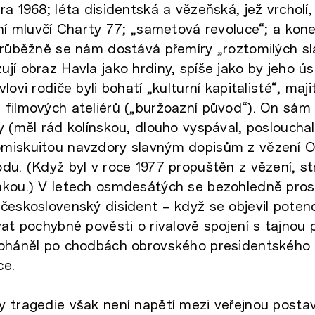
ra 1968; léta disidentská a vězeňská, jež vrcholí
vní mluvčí Charty 77; „sametová revoluce“; a kon
Průběžně se nám dostává přemíry „roztomilých sl
jí obraz Havla jako hrdiny, spíše jako by jeho ús
lovi rodiče byli bohatí „kulturní kapitalisté“, maj
filmových ateliérů („buržoazní původ“). On sám
y (měl rád kolínskou, dlouho vyspával, poslouchal
miskuitou navzdory slavným dopisům z vězení O
du. (Když byl v roce 1977 propuštěn z vězení, str
nkou.) V letech osmdesátých se bezohledně pros
československý disident – když se objevil potenci
at pochybné pověsti o rivalově spojení s tajnou po
roháněl po chodbách obrovského presidentského 
ce.
 tragedie však není napětí mezi veřejnou posta