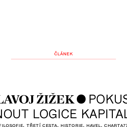
článek
•
POKU
LAVOJ ŽIŽEK
NOUT LOGICE KAPITA
filosofie
třetí cesta
historie
havel
charta7