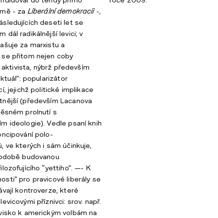
emě - za
Liberální demokracii
-,
sledujících deseti let se
dál radikálnější levici; v
ašuje za marxistu a
 se přitom nejen coby
ý aktivista, nýbrž především
ektuál”: popularizátor
í, jejichž politické implikace
tnější (především Lacanova
těsném prolnutí s
m ideologie). Vedle psaní knih
oncipování polo-
, ve kterých i sám účinkuje,
uhodobě budovanou
lozofujícího “yettiho”. —- K
sti” pro pravicové liberály se
ávají kontroverze, které
evicovými příznivci: srov. např.
ovisko k americkým volbám na