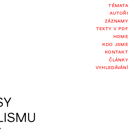
témata
autoři
záznamy
texty v pdf
home
kdo jsme
kontakt
články
vyhledávání
SY
LISMU
7