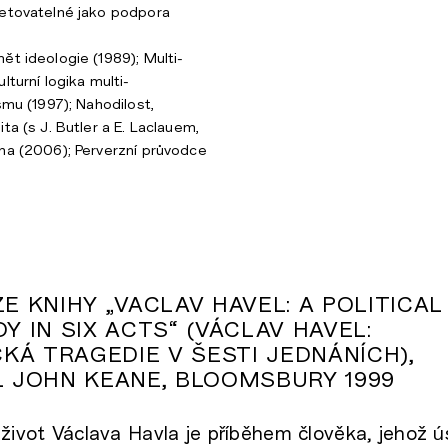
retovatelné jako podpora
ět ideologie (1989); Multi-
lturní logika multi-
smu (1997); Nahodilost,
ta (s J. Butler a E. Laclauem,
na (2006); Perverzní průvodce
E KNIHY „VACLAV HAVEL: A POLITICAL
Y IN SIX ACTS“ (VÁCLAV HAVEL:
CKÁ TRAGEDIE V ŠESTI JEDNÁNÍCH),
 JOHN KEANE, BLOOMSBURY 1999
 život Václava Havla je příběhem člověka, jehož