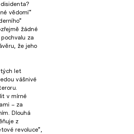
disidenta?
ené vědomí“
derního“
ozřejmě žádné
 pochvalu za
ávěru, že jeho
tých let
vedou vášnivé
teroru.
it v mírné
nami – za
ním. Dlouhá
ěňuje z
etové revoluce“,