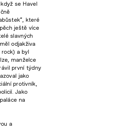
, když se Havel
ečně
abůstek“, které
pěch ještě více
itelé slavných
 měl odjakživa
 rock) a byl
lze, manželce
ávil první týdny
azoval jako
ální protivník,
licií. Jako
paláce na
vou a