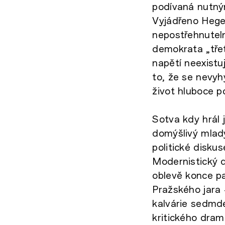
podívaná nutný
Vyjádřeno Hege
nepostřehnutel
demokrata „tře
napětí neexistu
to, že se nevyh
život hluboce po
Sotva kdy hrál 
domýšlivý mlad
politické diskus
Modernistický d
oblevě konce pa
Pražského jara
kalvárie sedmd
kritického dram