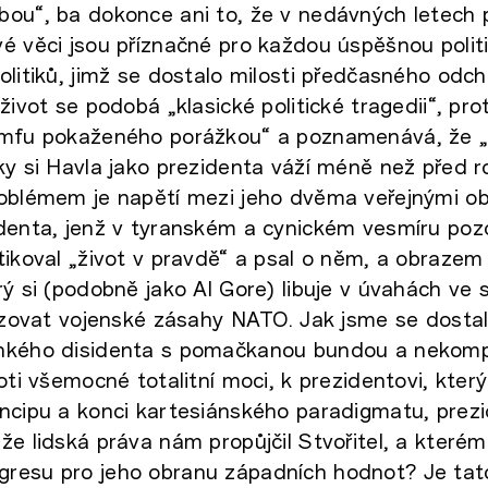
ou“, ba dokonce ani to, že v nedávných letech p
é věci jsou příznačné pro každou úspěšnou politi
olitiků, jimž se dostalo milosti předčasného odc
život se podobá „klasické politické tragedii“, pro
umfu pokaženého porážkou“ a poznamenává, že „
ky si Havla jako prezidenta váží méně než před 
roblémem je napětí mezi jeho dvěma veřejnými o
identa, jenž v tyranském a cynickém vesmíru poz
tikoval „život v pravdě“ a psal o něm, a obraze
rý si (podobně jako Al Gore) libuje v úvahách ve
mizovat vojenské zásahy NATO. Jak jsme se dostal
hkého disidenta s pomačkanou bundou a nekompr
oti všemocné totalitní moci, k prezidentovi, který
ncipu a konci kartesiánského paradigmatu, prezi
že lidská práva nám propůjčil Stvořitel, a kterému
esu pro jeho obranu západních hodnot? Je tato 