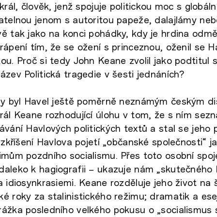
král, člověk, jenž spojuje politickou moc s globáln
atelnou jenom s autoritou papeže, dalajlámy ne
ě tak jako na konci pohádky, kdy je hrdina odm
rápení tím, že se ožení s princeznou, oženil se H
ou. Proč si tedy John Keane zvolil jako podtitul 
ázev Politická tragedie v šesti jednáních?
kdy byl Havel ještě poměrně neznámým českým d
rál Keane rozhodující úlohu v tom, že s ním sez
ávání Havlových politických textů a stal se jeho 
 vzkříšení Havlova pojetí „občanské společnosti“ j
imům pozdního socialismu. Přes toto osobní spo
daleko k hagiografii – ukazuje nám „skutečného 
a idiosynkrasiemi. Keane rozděluje jeho život na 
é roky za stalinistického režimu; dramatik a esej
ážka posledního velkého pokusu o „socialismus s 