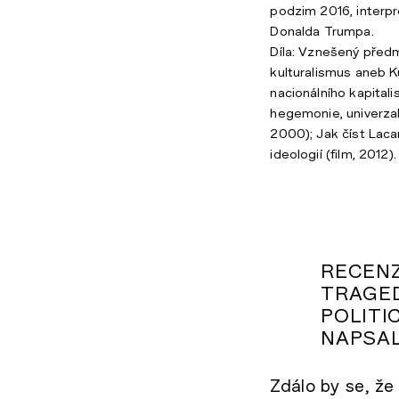
podzim 2016, interp
Donalda Trumpa.
Díla: Vznešený předm
kulturalismus aneb Ku
nacionálního kapitali
hegemonie, univerzali
2000); Jak číst Laca
ideologií (film, 2012).
RECENZ
TRAGED
POLITI
NAPSAL
Zdálo by se, že