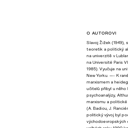
o autorovi
Slavoj Žižek (1949), s
teoretik a politický a
na univerzitě v Lubla
na Université Paris V
1985). Vyučuje na uni
New Yorku. —- K ran
marxismem a heidegg
učitelů přibyl u něho
psychoanalýzy, Althu
marxismu a politické
(A. Badiou, J. Ranciér
politický vývoj byl po
východoevropských di
volbách roku 1990 k