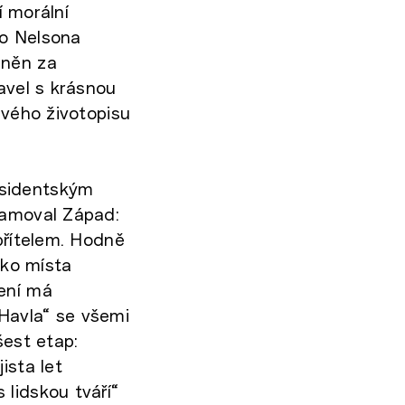
í morální
bo Nelsona
ěněn za
avel s krásnou
svého životopisu
isidentským
namoval Západ:
přítelem. Hodně
ako místa
jení má
Havla“ se všemi
šest etap:
ista let
lidskou tváří“