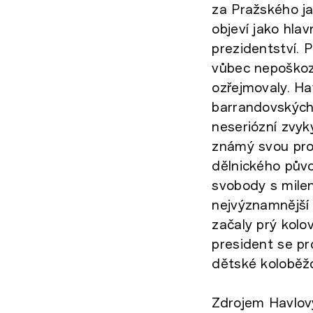
za Pražského ja
objeví jako hla
prezidentství. 
vůbec nepoškozu
ozřejmovaly. Hav
barrandovských 
neseriózní zvyk
známý svou pro
dělnického půvo
svobody s mile
nejvýznamnější 
začaly prý kolov
president se p
dětské koloběž
Zdrojem Havlovy