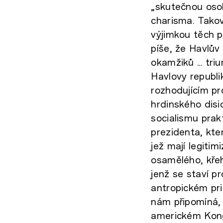
„skutečnou osob
charisma. Takov
výjimkou těch p
píše, že Havlův 
okamžiků … tri
Havlovy republi
rozhodujícím p
hrdinského dis
socialismu prak
prezidenta, kte
jež mají legiti
osamělého, kře
jenž se staví pr
antropickém pri
nám připomíná, 
americkém Kongr