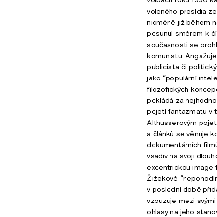
voleného presídia z
nicméně již během ná
posunul směrem k čím 
současnosti se prohl
komunistu. Angažuje
publicista či politick
jako “populární intel
filozofických koncepc
pokládá za nejhodno
pojetí fantazmatu v 
Althusserovým pojetí
a článků se věnuje k
dokumentárních filmů
vsadiv na svoji dlo
excentrickou image fi
Žižekově “nepohodlno
v poslední době přid
vzbuzuje mezi svými l
ohlasy na jeho stan