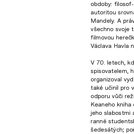
obdoby: filosof-
autoritou srovn
Mandely. A práv
všechno svoje t
filmovou herečk
Václava Havla n
V 70. letech, 
spisovatelem, h
organizoval vyd
také učinil pro
odporu vůči rež
Keaneho kniha 
jeho slabostmi 
ranné studentsk
šedesátých; por