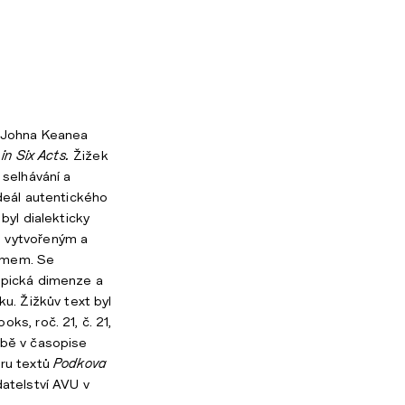
u Johna Keanea
in Six Acts.
Žižek
 selhávání a
ideál autentického
byl dialekticky
 vytvořeným a
imem. Se
opická dimenze a
ku. Žižkův text byl
ks, roč. 21, č. 21,
obě v časopise
oru textů
Podkova
datelství AVU v