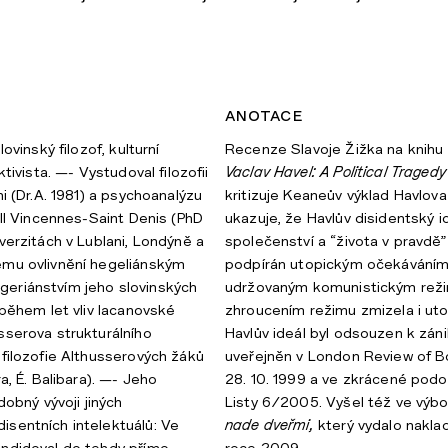
anotace
lovinský filozof, kulturní
Recenze Slavoje Žižka na knih
ktivista. —- Vystudoval filozofii
Vaclav Havel: A Political Tragedy 
ni (Dr.A. 1981) a psychoanalýzu
kritizuje Keaneův výklad Havlova
III Vincennes-Saint Denis (PhD
ukazuje, že Havlův disidentský 
verzitách v Lublani, Londýně a
společenství a “života v pravdě” 
ému ovlivnění hegeliánským
podpírán utopickým očekáváním
eriánstvím jeho slovinských
udržovaným komunistickým rež
 během let vliv lacanovské
zhroucením režimu zmizela i ut
sserova strukturálního
Havlův ideál byl odsouzen k záni
 filozofie Althusserových žáků
uveřejněn v London Review of Boo
a, É. Balibara). —- Jeho
28. 10. 1999 a ve zkrácené pod
dobný vývoji jiných
Listy 6/2005. Vyšel též ve výb
sentních intelektuálů: Ve
nade dveřmi,
který vydalo nakla
andidoval do tehdy přímo
roce 2009.