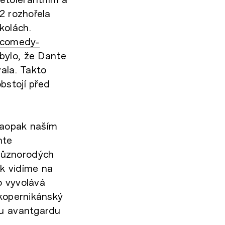
2 rozhořela
kolách.
-comedy-
bylo, že Dante
ala. Takto
bstojí před
naopak naším
nte
různorodých
ak vidíme na
o vyvolává
 kopernikánský
ou avantgardu