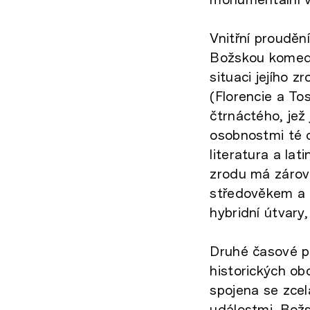
Vnitřní proudě
Božskou komedi
situaci jejího 
(Florencie a To
čtrnáctého, jež
osobnostmi té d
literatura a lat
zrodu má zárove
středověkem a n
hybridní útvary,
Druhé časové p
historických ob
spojena se zcel
událostmi. Božs