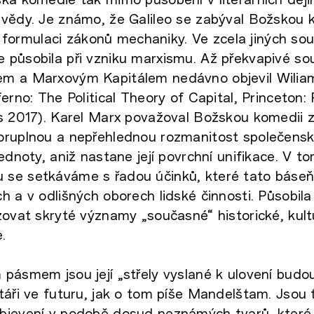
vědy. Je známo, že Galileo se zabýval Božskou k
ři formulaci zákonů mechaniky. Ve zcela jiných so
působila při vzniku marxismu. Až překvapivé sou
m a Marxovým Kapitálem nedávno objevil Wilia
erno: The Political Theory of Capital, Princeton:
s 2017). Karel Marx považoval Božskou komedii z
oruplnou a nepřehlednou rozmanitost společensk
jednoty, aniž nastane její povrchní unifikace. V 
se setkáváme s řadou účinků, které tato báseň
h a v odlišných oborech lidské činnosti. Působila 
zovat skryté významy „současné“ historické, kult
e.
pásmem jsou její „střely vyslané k ulovení budou
táři ve futuru, jak o tom píše Mandelštam. Jsou t
bjevení v podobě dosud neznámých tvarů, které 