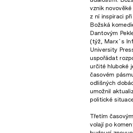
vznik novověké 
z ní inspiraci p
Božská komedie 
Dantovým Pekle
(týž, Marx´s Inf
University Pres
uspořádat rozp
určité hluboké 
časovém pásmu 
odlišných dobác
umožnil aktuali
politické situac
Třetím časovým 
volají po komen
budoucí znovuo