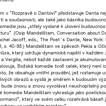
m v “Rozpravě o Dantovi” představuje Danta nej
ti a současnosti, ale také jako básníka budoucnos
medie jsou „střely vyslané k ulovení budoucnosti
turu“. (Osip Mandelštam, Conversation about Dan
hel Jacoff, eds., The Poet´s Dante, New York: 
, s. 40-93.) Mandelštam ve zpěvech Pekla a Oči
chůze, který udržuje dynamické napětí v každém 
a Vergilia, neboť každé zastavení je akumulovan
ovuje, Božská komedie tvoří celek, který není i
to, že obsahuje vnitřní proudění, jež rozlamuje u
livých obrazů a vysílá je směrem k budoucím v
 bude znovu a znovu vyvolávat neuchopitelný poh
é komedie Mandelštam vykresluje jako poetickou 
rformancí“, který ve svém celku rozehrává báseň
arhany ve verbálním prostoru“.