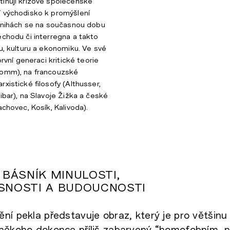
ihují krizové společenské
í východisko k promýšlení
 knihách se na současnou dobu
echodu či interregna a takto
ku, kulturu a ekonomiku. Ve své
první generaci kritické teorie
romm), na francouzské
xistické filosofy (Althusser,
ibar), na Slavoje Žižka a české
achovec, Kosík, Kalivoda).
 BÁSNÍK MINULOSTI,
SNOSTI A BUDOUCNOSTI
í pekla představuje obraz, který je pro většinu li
 někoho dokonce příliš zabarvený “homofobním, n