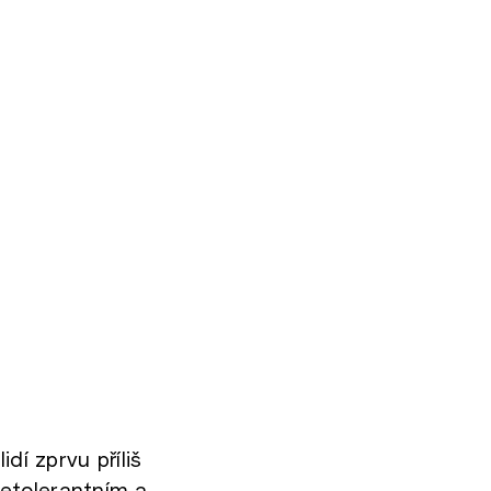
dí zprvu příliš
etolerantním a