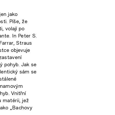
en jako
ti. Píše, že
, volají po
te. In Peter S.
Farrar, Straus
stce objevuje
zastavení
ý pohyb. Jak se
dentický sám se
stálené
ýznamovým
yb. Vnitřní
matérii, jež
 jako „Bachovy