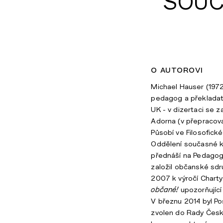
SOUČ
o autorovi
Michael Hauser (1972
pedagog a překladatel
UK - v dizertaci se 
Adorna (v přepracov
Působí ve Filosofic
Oddělení současné ko
přednáší na Pedagog
založil občanské sd
2007 k výročí Charty
občané!
upozorňující
V březnu 2014 byl 
zvolen do Rady České