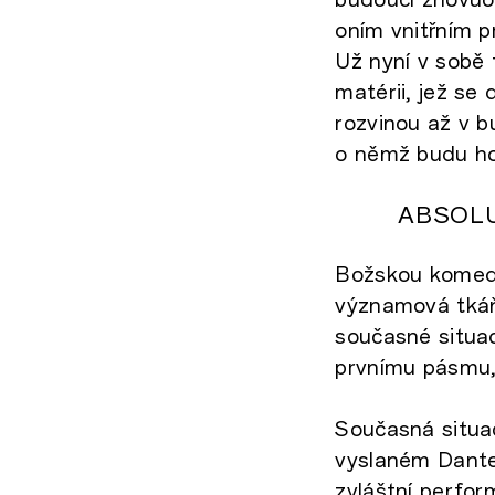
oním vnitřním 
Už nyní v sobě 
matérii, jež se
rozvinou až v b
o němž budu hov
ABSOL
Božskou komedi
významová tkáň
současné situac
prvnímu pásmu, 
Současná situac
vyslaném Dante
zvláštní perfor