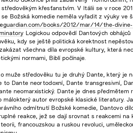
 středověkým křesťanstvím. V Itálii se v roce 201
 se Božská komedie neměla vyřadit z výuky ve š
heguardian.com/books/2012/mar/14/the-divine
iminatory
Logickou odpovědí Dantových obhájců 
ověku, kdy se ještě politická korektnost nepěstov
akázat všechna díla evropské kultury, která neo
ickými normami, Biblí počínaje.
ko muže středověku tu je druhý Dante, který je 
e to Dante neortodoxní, Dante transgresivní, Da
ante neomarxistický. Dante je dnes předmětem 
ko málokterý autor evropské klasické literatury. J
-právního odmítnutí Božské komedie, Dantovo díl
ruplné reakce, jež se dají srovnat s reakcemi na
teorii, francouzskou a ruskou revoluci, uměleck
nismu.