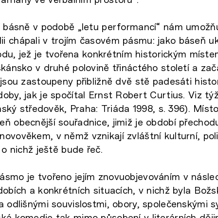
ní básně v podobě „letu performancí“ nám umožň
i chápali v trojím časovém pásmu: jako báseň u
zrodu, jež je tvořena konkrétním historickým mís
skánsko v druhé polovině třináctého století a zač
 jsou zastoupeny přibližně dvě stě padesáti histo
oby, jak je spočítal Ernst Robert Curtius. Viz tý
inský středověk, Praha: Triáda 1998, s. 396). Místo
ň obecnější souřadnice, jimiž je období přechod
ovověkem, v němž vznikají zvláštní kulturní, polit
 o nichž ještě bude řeč.
ásmo je tvořeno jejím znovuobjevováním v násle
dobích a konkrétních situacích, v nichž byla Bož
a odlišnými souvislostmi, obory, společenskými 
ká komedie tak mimo působení v literárních dějin