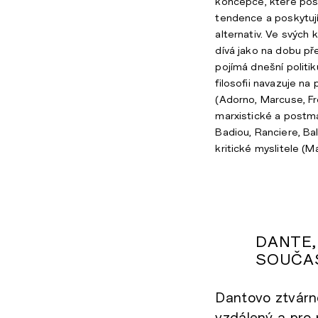
koncepce, které post
tendence a poskytuj
alternativ. Ve svých
dívá jako na dobu př
pojímá dnešní politi
filosofii navazuje na 
(Adorno, Marcuse, F
marxistické a postmar
Badiou, Ranciere, Bal
kritické myslitele (M
DANTE,
SOUČA
Dantovo ztvárněn
vzdálený a pro