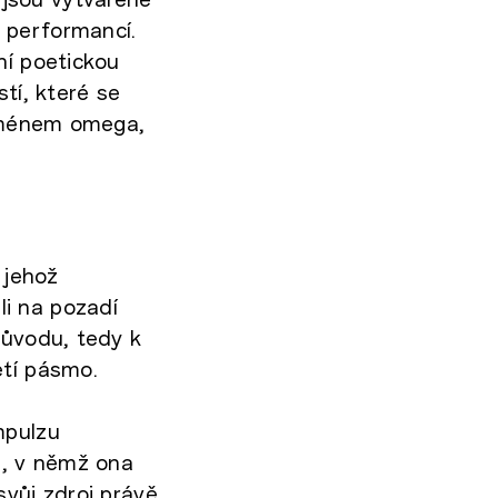
 performancí.
ní poetickou
tí, které se
noménem omega,
 jehož
i na pozadí
původu, tedy k
etí pásmo.
mpulzu
m, v němž ona
svůj zdroj právě