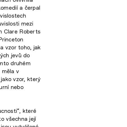
omedií a čerpal
uvislostech
vislosti mezi
m Clare Roberts
 Princeton
a vzor toho, jak
ých jevů do
tomto druhém
 měla v
jako vzor, který
urní nebo
cnosti“, které
o všechna její
jsou vytvářené