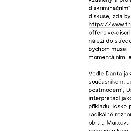
diskriminačním”
diskuse, zda by
https://www.t
offensive-discr
náleží do střed
bychom museli z
momentálními et
Vedle Danta ja
současníkem. J
postmoderní, D
interpretací ja
příkladu lidsko
radikálně rozpo
obrat, Marxovu 
nebo ideu komu