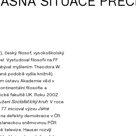
ASNÁ SITUACE PŘE
), český filosof, vysokoškolský
. Vystudoval filosofii na FF
zabýval myšlením Theodora W.
ané podobě vyšla knižně).
kém ústavu Akademie věd v
ntinentální filosofie a
ické fakultě UK. Roku 2002
ružení
Socialistický kruh
. V roce
 77 inicioval výzvu
Jsme
 na defekty demokracie v ČR.
Poslaneckou sněmovnou PČR
 televize. Hauser rozvíjí