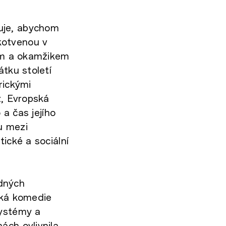
uje, abychom
kotvenou v
tem a okamžikem
átku století
rickými
ž, Evropská
 a čas jejího
u mezi
ické a sociální
dných
ská komedie
systémy a
ách ovlivnila