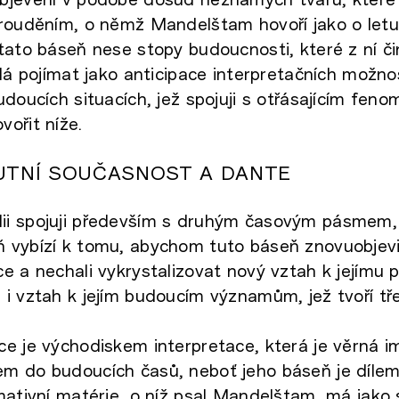
prouděním, o němž Mandelštam hovoří jako o letu
tato báseň nese stopy budoucnosti, které z ní či
 dá pojímat jako anticipace interpretačních možnos
udoucích situacích, jež spojuji s otřásajícím fe
ořit níže.
UTNÍ SOUČASNOST A DANTE
i spojuji především s druhým časovým pásmem,
 vybízí k tomu, abychom tuto báseň znovuobjevil
e a nechali vykrystalizovat nový vztah k jejímu 
i vztah k jejím budoucím významům, jež tvoří tř
e je východiskem interpretace, která je věrná i
m do budoucích časů, neboť jeho báseň je díle
mativní matérie, o níž psal Mandelštam, má jako 