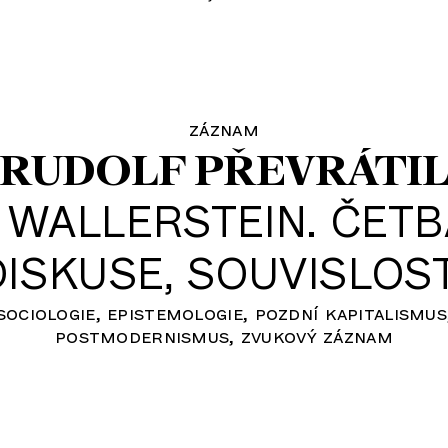
záznam
RUDOLF PŘEVRÁTI
•
WALLERSTEIN. ČETB
DISKUSE, SOUVISLOST
sociologie
epistemologie
pozdní kapitalismus
postmodernismus
zvukový záznam