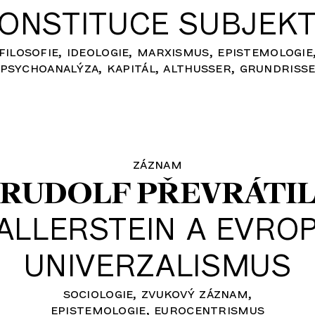
ONSTITUCE SUBJEK
filosofie
ideologie
marxismus
epistemologie
psychoanalýza
kapitál
althusser
grundriss
záznam
RUDOLF PŘEVRÁTI
ALLERSTEIN A EVRO
UNIVERZALISMUS
sociologie
zvukový záznam
epistemologie
eurocentrismus