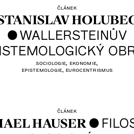
článek
STANISLAV HOLUBE
•
WALLERSTEINŮV
ISTEMOLOGICKÝ OB
sociologie
ekonomie
epistemologie
eurocentrismus
článek
•
FILO
HAEL HAUSER