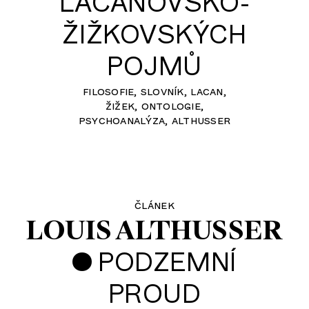
LACANOVSKO-
ŽIŽKOVSKÝCH
POJMŮ
filosofie
slovník
lacan
žižek
ontologie
psychoanalýza
althusser
článek
LOUIS ALTHUSSER
•
PODZEMNÍ
PROUD