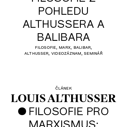
POHLEDU
ALTHUSSERA A
BALIBARA
filosofie
marx
balibar
althusser
videozáznam
seminář
článek
LOUIS ALTHUSSER
•
FILOSOFIE PRO
MARXISMUS: