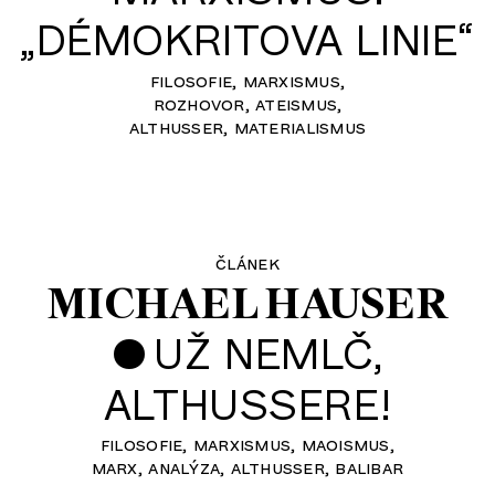
„DÉMOKRITOVA LINIE“
filosofie
marxismus
rozhovor
ateismus
althusser
materialismus
článek
MICHAEL HAUSER
•
UŽ NEMLČ,
ALTHUSSERE!
filosofie
marxismus
maoismus
marx
analýza
althusser
balibar