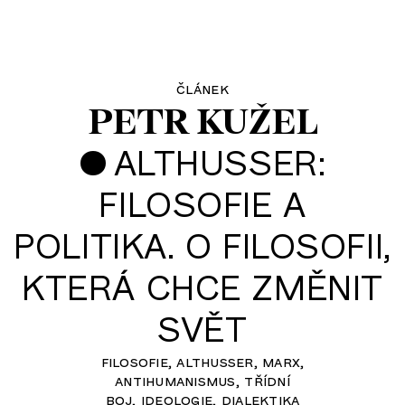
článek
PETR KUŽEL
•
ALTHUSSER:
FILOSOFIE A
POLITIKA. O FILOSOFII,
KTERÁ CHCE ZMĚNIT
SVĚT
filosofie
althusser
marx
antihumanismus
třídní
boj
ideologie
dialektika