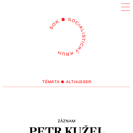
témata
• althusser
záznam
PETR KUŽEL